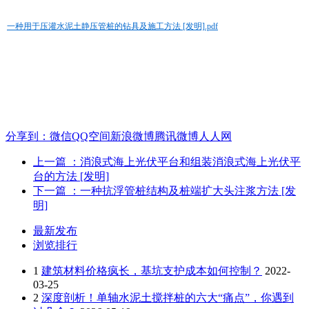
一种用于压灌水泥土静压管桩的钻具及施工方法 [发明].pdf
分享到：
微信
QQ空间
新浪微博
腾讯微博
人人网
上一篇
：消浪式海上光伏平台和组装消浪式海上光伏平
台的方法 [发明]
下一篇
：一种抗浮管桩结构及桩端扩大头注浆方法 [发
明]
最新发布
浏览排行
1
建筑材料价格疯长，基坑支护成本如何控制？
2022-
03-25
2
深度剖析！单轴水泥土搅拌桩的六大“痛点”，你遇到