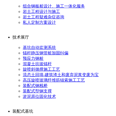
组合钢板桩设计、施工一体化服务
岩土工程设计与施工
岩土工程疑难杂症咨询
私人定制方案设计
技术展厅
基坑自动监测系统
锚杆静压钢管桩加固纠偏
预应力钢桩
混凝土抗拔锚杆
旋喷斜抛撑施工工艺
流态土回填-建筑渣土和废弃泥浆变废为宝
高压旋喷玻璃纤维筋锚索施工工艺
装配式钢栈桥
装配式型钢支撑
淤泥原位固化技术
装配式基坑