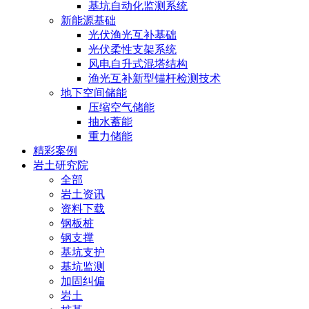
基坑自动化监测系统
新能源基础
光伏渔光互补基础
光伏柔性支架系统
风电自升式混塔结构
渔光互补新型锚杆检测技术
地下空间储能
压缩空气储能
抽水蓄能
重力储能
精彩案例
岩土研究院
全部
岩土资讯
资料下载
钢板桩
钢支撑
基坑支护
基坑监测
加固纠偏
岩土