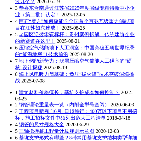
过几个？
2026-05-19
3
恭喜东合南通过江苏省2025年度省级专精特新中小企
业（第二批）认定！
2025-12-05
4
巨石“魔方”如何储能？全国首个百兆瓦级重力储能项
目在江苏如东建成！
2025-08-25
5
老园区逆袭零碳标杆：贵州案例拆解，传统建筑企业
的新赛道在这里！
2025-08-21
6
压缩空气储能地下人工洞室：中国突破五项世界纪录
的“能源地堡” | 技术前沿
2025-08-20
7
地下储能新势力：浅层压缩空气储能人工硐室的“硬
核”设计揭秘
2025-08-19
8
海上风电吸力筒基础：负压“拔火罐”技术突破深海挑
战
2025-07-08
1
建筑材料价格疯长，基坑支护成本如何控制？
2022-
03-25
2
钢管理论重量表一览（内附全型号查阅）
2020-06-03
3
工程项目新规自6月1日起施行：400万以下项目不用招
标，施工招标文件中须列出危大工程清单
2018-04-18
4
钢管的尺寸规格大全
2020-06-29
5
三轴搅拌桩工程量计算规则示意图
2020-12-03
6
基坑支护形式有哪些？8种常用基坑支护结构类型详细