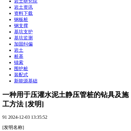
岩土研究院
岩土资讯
资料下载
钢板桩
钢支撑
基坑支护
基坑监测
加固纠偏
岩土
桩基
锚索
围护桩
装配式
新能源基础
一种用于压灌水泥土静压管桩的钻具及施
工方法 [发明]
91
2024-12-03 13:35:52
[发明名称]