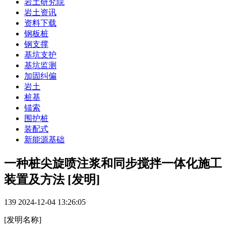
岩土研究院
岩土资讯
资料下载
钢板桩
钢支撑
基坑支护
基坑监测
加固纠偏
岩土
桩基
锚索
围护桩
装配式
新能源基础
一种桩尖旋喷注浆和同步搅拌一体化施工
装置及方法 [发明]
139
2024-12-04 13:26:05
[发明名称]