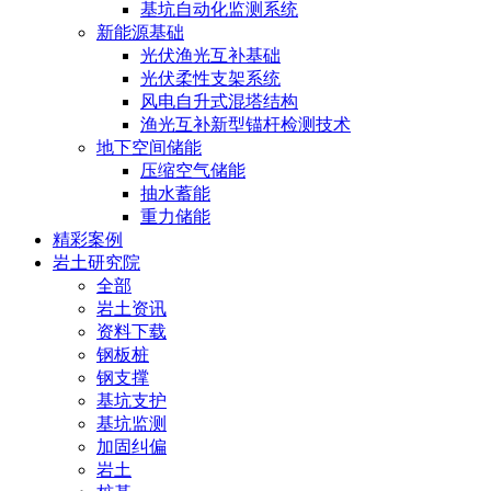
基坑自动化监测系统
新能源基础
光伏渔光互补基础
光伏柔性支架系统
风电自升式混塔结构
渔光互补新型锚杆检测技术
地下空间储能
压缩空气储能
抽水蓄能
重力储能
精彩案例
岩土研究院
全部
岩土资讯
资料下载
钢板桩
钢支撑
基坑支护
基坑监测
加固纠偏
岩土