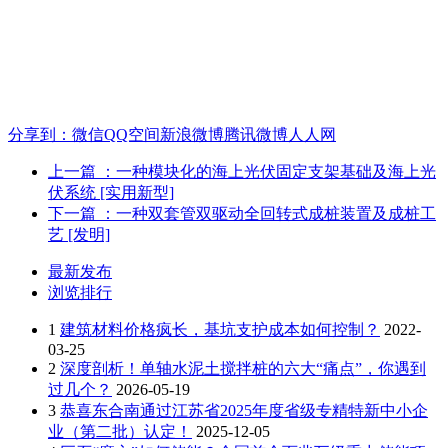
分享到：
微信
QQ空间
新浪微博
腾讯微博
人人网
上一篇
：一种模块化的海上光伏固定支架基础及海上光
伏系统 [实用新型]
下一篇
：一种双套管双驱动全回转式成桩装置及成桩工
艺 [发明]
最新发布
浏览排行
1
建筑材料价格疯长，基坑支护成本如何控制？
2022-
03-25
2
深度剖析！单轴水泥土搅拌桩的六大“痛点”，你遇到
过几个？
2026-05-19
3
恭喜东合南通过江苏省2025年度省级专精特新中小企
业（第二批）认定！
2025-12-05