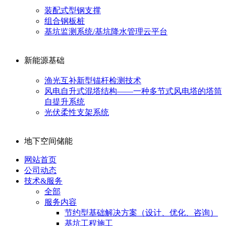
装配式型钢支撑
组合钢板桩
基坑监测系统/基坑降水管理云平台
新能源基础
渔光互补新型锚杆检测技术
风电自升式混塔结构——一种多节式风电塔的塔筒
自提升系统
光伏柔性支架系统
地下空间储能
网站首页
公司动态
技术&服务
全部
服务内容
节约型基础解决方案（设计、优化、咨询）
基坑工程施工