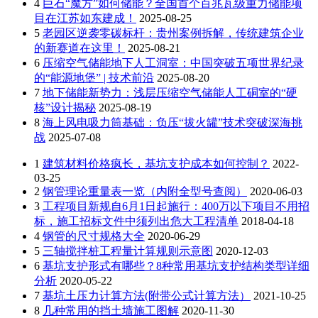
4
巨石“魔方”如何储能？全国首个百兆瓦级重力储能项
目在江苏如东建成！
2025-08-25
5
老园区逆袭零碳标杆：贵州案例拆解，传统建筑企业
的新赛道在这里！
2025-08-21
6
压缩空气储能地下人工洞室：中国突破五项世界纪录
的“能源地堡” | 技术前沿
2025-08-20
7
地下储能新势力：浅层压缩空气储能人工硐室的“硬
核”设计揭秘
2025-08-19
8
海上风电吸力筒基础：负压“拔火罐”技术突破深海挑
战
2025-07-08
1
建筑材料价格疯长，基坑支护成本如何控制？
2022-
03-25
2
钢管理论重量表一览（内附全型号查阅）
2020-06-03
3
工程项目新规自6月1日起施行：400万以下项目不用招
标，施工招标文件中须列出危大工程清单
2018-04-18
4
钢管的尺寸规格大全
2020-06-29
5
三轴搅拌桩工程量计算规则示意图
2020-12-03
6
基坑支护形式有哪些？8种常用基坑支护结构类型详细
分析
2020-05-22
7
基坑土压力计算方法(附带公式计算方法）
2021-10-25
8
几种常用的挡土墙施工图解
2020-11-30