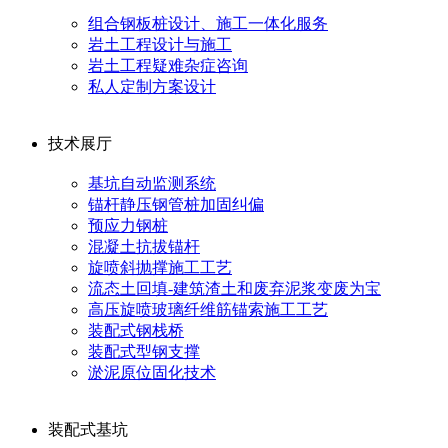
组合钢板桩设计、施工一体化服务
岩土工程设计与施工
岩土工程疑难杂症咨询
私人定制方案设计
技术展厅
基坑自动监测系统
锚杆静压钢管桩加固纠偏
预应力钢桩
混凝土抗拔锚杆
旋喷斜抛撑施工工艺
流态土回填-建筑渣土和废弃泥浆变废为宝
高压旋喷玻璃纤维筋锚索施工工艺
装配式钢栈桥
装配式型钢支撑
淤泥原位固化技术
装配式基坑