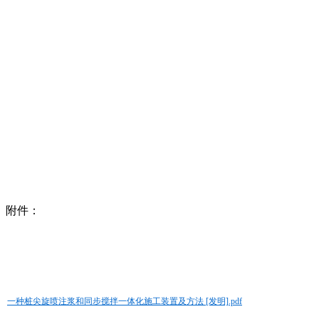
附件：
一种桩尖旋喷注浆和同步搅拌一体化施工装置及方法 [发明].pdf