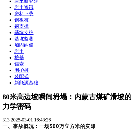
岩土研究院
岩土资讯
资料下载
钢板桩
钢支撑
基坑支护
基坑监测
加固纠偏
岩土
桩基
锚索
围护桩
装配式
新能源基础
80米高边坡瞬间坍塌：内蒙古煤矿滑坡的
力学密码
313
2025-03-01 16:48:26
一、事故概况：一场500万立方米的灾难