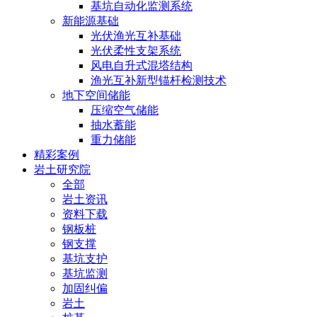
基坑自动化监测系统
新能源基础
光伏渔光互补基础
光伏柔性支架系统
风电自升式混塔结构
渔光互补新型锚杆检测技术
地下空间储能
压缩空气储能
抽水蓄能
重力储能
精彩案例
岩土研究院
全部
岩土资讯
资料下载
钢板桩
钢支撑
基坑支护
基坑监测
加固纠偏
岩土