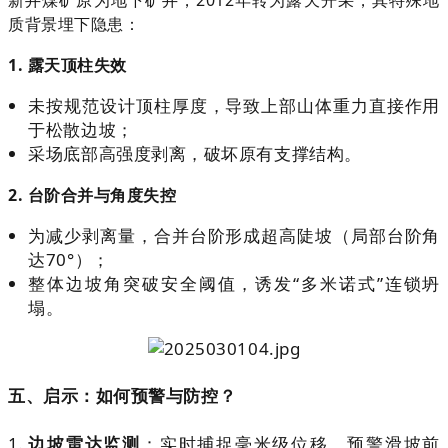
质背景埋下隐患：
1. 露天顶柱失效
未按规范设计顶柱厚度，导致上部山体重力直接作用
于松散边坡；
采场底部高强度剥离，破坏原有支撑结构。
2. 台阶合并与角度失控
为减少剥离量，合并台阶形成超高陡坡（局部台阶角
达70°）；
整体边坡角突破安全阈值，诱发“多米诺式”连锁坍
塌。
五、启示：如何预警与防控？
边坡雷达监测
：实时捕捉毫米级位移，预警滑坡前