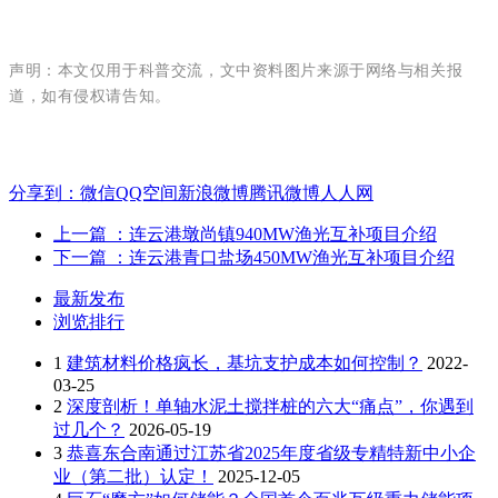
声明：本文仅用于科普交流，文中资料图片来源于网络与相关报
道，如有侵权请告知。
分享到：
微信
QQ空间
新浪微博
腾讯微博
人人网
上一篇
：连云港墩尚镇940MW渔光互补项目介绍
下一篇
：连云港青口盐场450MW渔光互补项目介绍
最新发布
浏览排行
1
建筑材料价格疯长，基坑支护成本如何控制？
2022-
03-25
2
深度剖析！单轴水泥土搅拌桩的六大“痛点”，你遇到
过几个？
2026-05-19
3
恭喜东合南通过江苏省2025年度省级专精特新中小企
业（第二批）认定！
2025-12-05