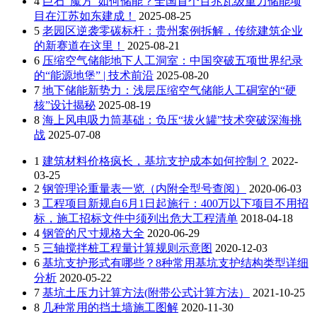
4
巨石“魔方”如何储能？全国首个百兆瓦级重力储能项
目在江苏如东建成！
2025-08-25
5
老园区逆袭零碳标杆：贵州案例拆解，传统建筑企业
的新赛道在这里！
2025-08-21
6
压缩空气储能地下人工洞室：中国突破五项世界纪录
的“能源地堡” | 技术前沿
2025-08-20
7
地下储能新势力：浅层压缩空气储能人工硐室的“硬
核”设计揭秘
2025-08-19
8
海上风电吸力筒基础：负压“拔火罐”技术突破深海挑
战
2025-07-08
1
建筑材料价格疯长，基坑支护成本如何控制？
2022-
03-25
2
钢管理论重量表一览（内附全型号查阅）
2020-06-03
3
工程项目新规自6月1日起施行：400万以下项目不用招
标，施工招标文件中须列出危大工程清单
2018-04-18
4
钢管的尺寸规格大全
2020-06-29
5
三轴搅拌桩工程量计算规则示意图
2020-12-03
6
基坑支护形式有哪些？8种常用基坑支护结构类型详细
分析
2020-05-22
7
基坑土压力计算方法(附带公式计算方法）
2021-10-25
8
几种常用的挡土墙施工图解
2020-11-30