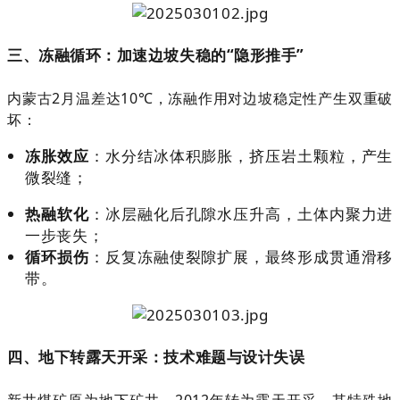
三、冻融循环：加速边坡失稳的“隐形推手”
内蒙古2月温差达10℃，冻融作用对边坡稳定性产生双重破
坏：
冻胀效应
：水分结冰体积膨胀，挤压岩土颗粒，产生
微裂缝；
热融软化
：冰层融化后孔隙水压升高，土体内聚力进
一步丧失；
循环损伤
：反复冻融使裂隙扩展，最终形成贯通滑移
带。
四、地下转露天开采：技术难题与设计失误
新井煤矿原为地下矿井，2012年转为露天开采，其特殊地