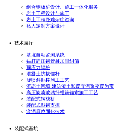
组合钢板桩设计、施工一体化服务
岩土工程设计与施工
岩土工程疑难杂症咨询
私人定制方案设计
技术展厅
基坑自动监测系统
锚杆静压钢管桩加固纠偏
预应力钢桩
混凝土抗拔锚杆
旋喷斜抛撑施工工艺
流态土回填-建筑渣土和废弃泥浆变废为宝
高压旋喷玻璃纤维筋锚索施工工艺
装配式钢栈桥
装配式型钢支撑
淤泥原位固化技术
装配式基坑