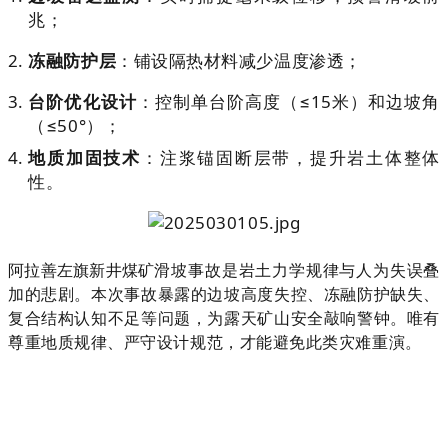
兆；
冻融防护层
：铺设隔热材料减少温度渗透；
台阶优化设计
：控制单台阶高度（≤15米）和边坡角
（≤50°）；
地质加固技术
：注浆锚固断层带，提升岩土体整体
性。
滑坡事故是岩土力学规律与人为失误叠
阿拉善左旗新井煤矿
加的悲剧。本次事故暴露的边坡高度失控、冻融防护缺失、
复合结构认知不足等问题，为露天矿山安全敲响警钟。唯有
尊重地质规律、严守设计规范，才能避免此类灾难重演。