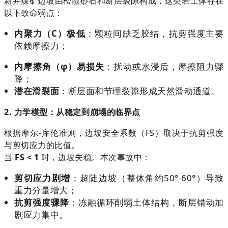
新井煤矿边坡由松散砂石和断层裂隙构成，这类岩土体存在
以下致命弱点：
内聚力（C）极低
：颗粒间缺乏胶结，抗剪强度主要
依赖摩擦力；
内摩擦角（φ）易损失
：扰动或水浸后，摩擦阻力骤
降；
潜在滑裂面
：断层面和节理裂隙形成天然滑动通道。
2. 力学模型：从稳定到崩塌的临界点
根据摩尔-库伦准则，边坡安全系数（FS）取决于抗剪强度
与剪切应力的比值。
当
FS < 1
时，边坡失稳。本次事故中：
剪切应力剧增
：超陡边坡（整体角约50°-60°）导致
重力分量增大；
抗剪强度骤降
：冻融循环削弱土体结构，断层错动加
剧应力集中。