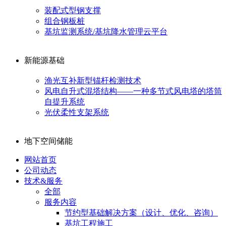
装配式型钢支撑
组合钢板桩
基坑监测系统/基坑降水管理云平台
新能源基础
渔光互补新型锚杆检测技术
风电自升式混塔结构——一种多节式风电塔的塔筒
自提升系统
光伏柔性支架系统
地下空间储能
网站首页
公司动态
技术&服务
全部
服务内容
节约型基础解决方案（设计、优化、咨询）
基坑工程施工