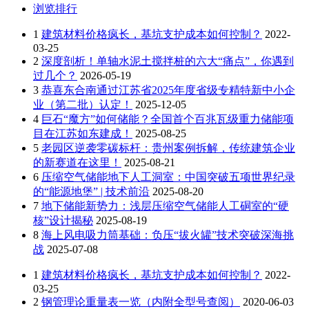
浏览排行
1
建筑材料价格疯长，基坑支护成本如何控制？
2022-
03-25
2
深度剖析！单轴水泥土搅拌桩的六大“痛点”，你遇到
过几个？
2026-05-19
3
恭喜东合南通过江苏省2025年度省级专精特新中小企
业（第二批）认定！
2025-12-05
4
巨石“魔方”如何储能？全国首个百兆瓦级重力储能项
目在江苏如东建成！
2025-08-25
5
老园区逆袭零碳标杆：贵州案例拆解，传统建筑企业
的新赛道在这里！
2025-08-21
6
压缩空气储能地下人工洞室：中国突破五项世界纪录
的“能源地堡” | 技术前沿
2025-08-20
7
地下储能新势力：浅层压缩空气储能人工硐室的“硬
核”设计揭秘
2025-08-19
8
海上风电吸力筒基础：负压“拔火罐”技术突破深海挑
战
2025-07-08
1
建筑材料价格疯长，基坑支护成本如何控制？
2022-
03-25
2
钢管理论重量表一览（内附全型号查阅）
2020-06-03