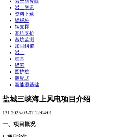
岩土研究院
岩土资讯
资料下载
钢板桩
钢支撑
基坑支护
基坑监测
加固纠偏
岩土
桩基
锚索
围护桩
装配式
新能源基础
盐城三峡海上风电项目介绍
131
2025-03-07 12:04:01
一、项目概况
1. 项目定位