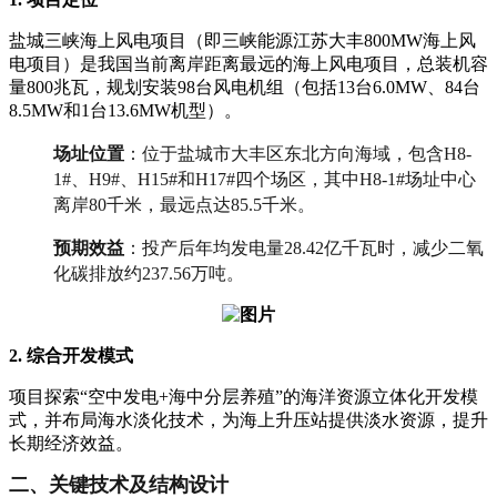
盐城三峡海上风电项目（即三峡能源江苏大丰800MW海上风
电项目）是我国当前离岸距离最远的海上风电项目，总装机容
量800兆瓦，规划安装98台风电机组（包括13台6.0MW、84台
8.5MW和1台13.6MW机型）。
场址位置
：位于盐城市大丰区东北方向海域，包含H8-
1#、H9#、H15#和H17#四个场区，其中H8-1#场址中心
离岸80千米，最远点达85.5千米。
预期效益
：投产后年均发电量28.42亿千瓦时，减少二氧
化碳排放约237.56万吨。
2. 综合开发模式
项目探索“空中发电+海中分层养殖”的海洋资源立体化开发模
式，并布局海水淡化技术，为海上升压站提供淡水资源，提升
长期经济效益。
二、关键技术及结构设计