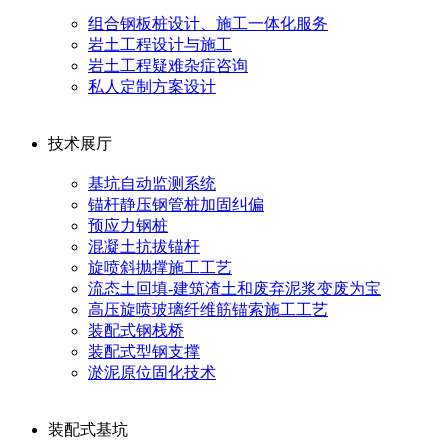
组合钢板桩设计、施工一体化服务
岩土工程设计与施工
岩土工程疑难杂症咨询
私人定制方案设计
技术展厅
基坑自动监测系统
锚杆静压钢管桩加固纠偏
预应力钢桩
混凝土抗拔锚杆
旋喷斜抛撑施工工艺
流态土回填-建筑渣土和废弃泥浆变废为宝
高压旋喷玻璃纤维筋锚索施工工艺
装配式钢栈桥
装配式型钢支撑
淤泥原位固化技术
装配式基坑