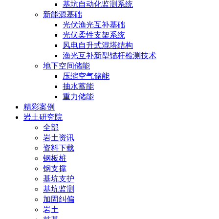
基坑自动化监测系统
新能源基础
光伏渔光互补基础
光伏柔性支架系统
风电自升式混塔结构
渔光互补新型锚杆检测技术
地下空间储能
压缩空气储能
抽水蓄能
重力储能
精彩案例
岩土研究院
全部
岩土资讯
资料下载
钢板桩
钢支撑
基坑支护
基坑监测
加固纠偏
岩土