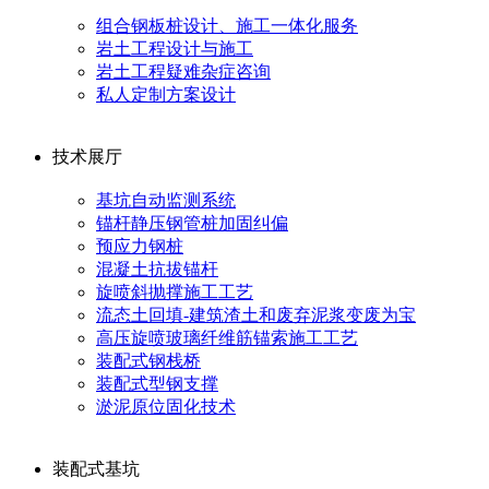
组合钢板桩设计、施工一体化服务
岩土工程设计与施工
岩土工程疑难杂症咨询
私人定制方案设计
技术展厅
基坑自动监测系统
锚杆静压钢管桩加固纠偏
预应力钢桩
混凝土抗拔锚杆
旋喷斜抛撑施工工艺
流态土回填-建筑渣土和废弃泥浆变废为宝
高压旋喷玻璃纤维筋锚索施工工艺
装配式钢栈桥
装配式型钢支撑
淤泥原位固化技术
装配式基坑