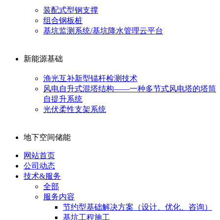
装配式型钢支撑
组合钢板桩
基坑监测系统/基坑降水管理云平台
新能源基础
渔光互补新型锚杆检测技术
风电自升式混塔结构——一种多节式风电塔的塔筒
自提升系统
光伏柔性支架系统
地下空间储能
网站首页
公司动态
技术&服务
全部
服务内容
节约型基础解决方案（设计、优化、咨询）
基坑工程施工