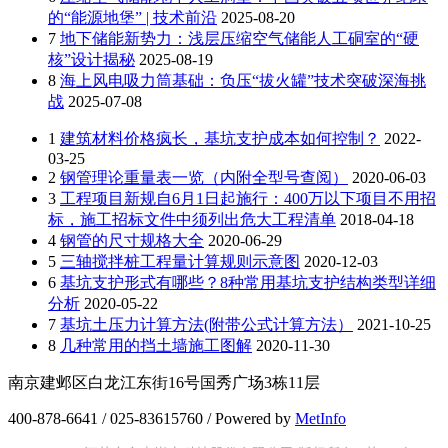
的“能源地堡” | 技术前沿
2025-08-20
7
地下储能新势力：浅层压缩空气储能人工硐室的“硬
核”设计揭秘
2025-08-19
8
海上风电吸力筒基础：负压“拔火罐”技术突破深海挑
战
2025-07-08
1
建筑材料价格疯长，基坑支护成本如何控制？
2022-
03-25
2
钢管理论重量表一览（内附全型号查阅）
2020-06-03
3
工程项目新规自6月1日起施行：400万以下项目不用招
标，施工招标文件中须列出危大工程清单
2018-04-18
4
钢管的尺寸规格大全
2020-06-29
5
三轴搅拌桩工程量计算规则示意图
2020-12-03
6
基坑支护形式有哪些？8种常用基坑支护结构类型详细
分析
2020-05-22
7
基坑土压力计算方法(附带公式计算方法）
2021-10-25
8
几种常用的挡土墙施工图解
2020-11-30
南京建邺区白龙江东街16号国秀广场3栋11层
400-878-6641 / 025-83615760 / Powered by
MetInfo