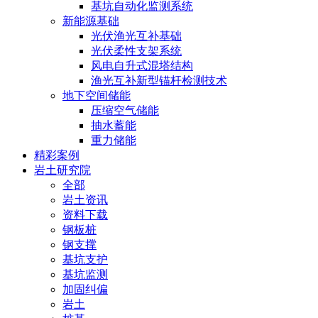
基坑自动化监测系统
新能源基础
光伏渔光互补基础
光伏柔性支架系统
风电自升式混塔结构
渔光互补新型锚杆检测技术
地下空间储能
压缩空气储能
抽水蓄能
重力储能
精彩案例
岩土研究院
全部
岩土资讯
资料下载
钢板桩
钢支撑
基坑支护
基坑监测
加固纠偏
岩土