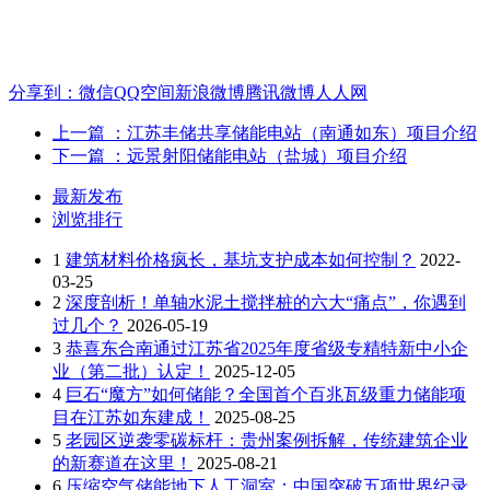
分享到：
微信
QQ空间
新浪微博
腾讯微博
人人网
上一篇
：江苏丰储共享储能电站（南通如东）项目介绍
下一篇
：远景射阳储能电站（盐城）项目介绍
最新发布
浏览排行
1
建筑材料价格疯长，基坑支护成本如何控制？
2022-
03-25
2
深度剖析！单轴水泥土搅拌桩的六大“痛点”，你遇到
过几个？
2026-05-19
3
恭喜东合南通过江苏省2025年度省级专精特新中小企
业（第二批）认定！
2025-12-05
4
巨石“魔方”如何储能？全国首个百兆瓦级重力储能项
目在江苏如东建成！
2025-08-25
5
老园区逆袭零碳标杆：贵州案例拆解，传统建筑企业
的新赛道在这里！
2025-08-21
6
压缩空气储能地下人工洞室：中国突破五项世界纪录