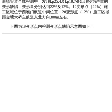
册镇管道全线检测中，发现kp25.4及kp19.7处出现较为严重的
变形缺陷，变形量分别达到22%及12%。1#变形点（22%）施
工区域位于西堠门航道中间位置；2#变形点（12%）施工区域
距金塘大桥主航道东北方向300m左右。
下图为1#变形点内检测变形点缺陷示意图如下：