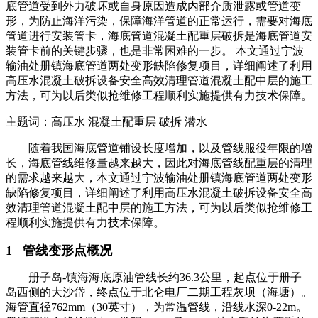
底管道受到外力破坏或自身原因造成内部介质泄露或管道变
形，为防止海洋污染，保障海洋管道的正常运行，需要对海底
管道进行安装管卡，海底管道混凝土配重层破拆是海底管道安
装管卡前的关键步骤，也是非常困难的一步。 本文通过宁波
输油处册镇海底管道两处变形缺陷修复项目，详细阐述了利用
高压水混凝土破拆设备安全高效清理管道混凝土配中层的施工
方法，可为以后类似抢维修工程顺利实施提供有力技术保障。
主题词：高压水 混凝土配重层 破拆 潜水
随着我国海底管道铺设长度增加，以及管线服役年限的增
长，海底管线维修量越来越大，因此对海底管线配重层的清理
的需求越来越大，本文通过宁波输油处册镇海底管道两处变形
缺陷修复项目，详细阐述了利用高压水混凝土破拆设备安全高
效清理管道混凝土配中层的施工方法，可为以后类似抢维修工
程顺利实施提供有力技术保障。
1 管线变形点概况
册子岛-镇海海底原油管线长约36.3公里，起点位于册子
岛西侧的大沙岱，终点位于北仑电厂二期工程灰坝（海塘）。
海管直径762mm（30英寸），为常温管线，沿线水深0-22m。