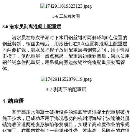
3-6 工装移位图
3.6 潜水员剥离混凝土配重层
潜水员在每次平潮时下水用钢丝钳将两侧环与0点位置的
钢丝剪断，钢丝尖端后，用液压钳在0点位置将混凝土配重层
向两侧扩张，潜水员把楔子放到配重层与钢管之间，用手锤敲
击楔子，使配重层一点点翘起，配重层边缘剥离后，潜水员用
钢丝绳套住配重层，用吊机向旁边拉钢丝绳将配重层剥离管
体。
3-7 剥离下的配重层
4 结束语
基于高压水混凝土破拆设备的海底管道混凝土配重层破拆
施工技术，已成功应用于海况恶劣的杭州湾海域宁波输油处册
镇海底管道两处变形缺陷修复项目，实现了高难度作业的常规
化施工，在国内首创了一套操作性强、效率高、风险低的在役