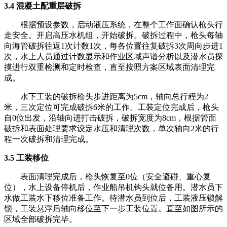
3.4 混凝土配重层破拆
根据预设参数，启动液压系统，在整个工作面确认枪头行
走安全。开启高压水机组，开始破拆。破拆过程中，枪头每轴
向海管破拆往返1次计数1次，每各位置往复破拆3次周向步进1
次，水上人员通过计数显示和作业区域声谱分析以及潜水员探
摸进行双重检测和定时检查，直至按照方案区域表面清理完
成。
水下工装的破拆枪头步进距离为5cm，轴向总行程为2
米，三次定位可完成破拆6米的工作。工装定位完成后，枪头
自0位出发，沿轴向进打击破拆，破拆宽度为8cm，根据管面
破拆和表面处理要求设定水压和清理次数，单次轴向2米的行
程一次破拆和清理完成。
3.5 工装移位
表面清理完成后，枪头恢复至0位（安全避碰、重心复
位），水上设备停机后，作业船吊机钩头就位备用。潜水员下
水做工装水下移位准备工作。待潜水员到位后，工装液压锁解
锁，工装悬浮后轴向移位至下一步工装位置。直至如图所示的
区域全部破拆完毕。