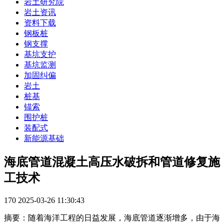
岩土研究院
岩土资讯
资料下载
钢板桩
钢支撑
基坑支护
基坑监测
加固纠偏
岩土
桩基
锚索
围护桩
装配式
新能源基础
海底管道混凝土高压水破拆和管道修复施
工技术
170
2025-03-26 11:30:43
摘要：随着海洋工程的日益发展，海底管道逐渐增多，由于海