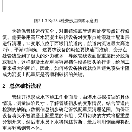
图2.1-3 Kp25.4处变形点缺陷示意图
为确保管线运行安全，对册镇海底管道两处变形点进行修
复。需要采用高压水混凝土破拆设备对变形点处混凝土配重层
进行清理，1#变形点位于西堠门航道内，航道内流速最大高达
7节，平潮时间短，这要求设备的就位要快速而准确。变形点
处管线受到了极大的外力破坏，导致管线表面配重层部分脱落
或翘边，这样混凝土配重层容易挡住设备喷头的行走，给施工
带来极大的困难。因此，如何将设备快速就位且避免喷头卡阻
成为混凝土配重层是否顺利破拆的关键。
2 总体破拆流程
管线开挖形成水下施工作业面后，由潜水员探摸缺陷具体
情况，测量缺陷尺寸，了解管线初步的变形情况。结合管道内
检测的缺陷点数据信息初步确定管线配重层清理范围。为保证
设备喷头不被混凝土配重层的卡阻，采用切块的方式将配重层
分割开来，然后潜水员下水将钢丝剪断，最后利用钢丝绳将配
重层剥离钢管本体。