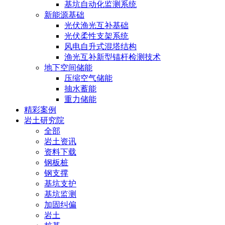
基坑自动化监测系统
新能源基础
光伏渔光互补基础
光伏柔性支架系统
风电自升式混塔结构
渔光互补新型锚杆检测技术
地下空间储能
压缩空气储能
抽水蓄能
重力储能
精彩案例
岩土研究院
全部
岩土资讯
资料下载
钢板桩
钢支撑
基坑支护
基坑监测
加固纠偏
岩土