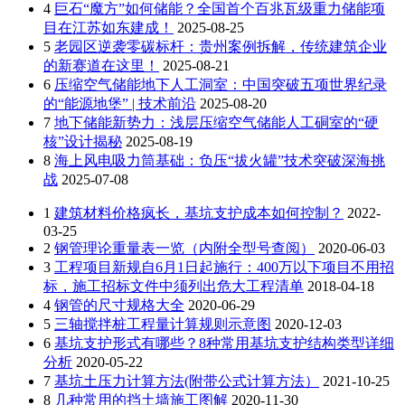
4
巨石“魔方”如何储能？全国首个百兆瓦级重力储能项
目在江苏如东建成！
2025-08-25
5
老园区逆袭零碳标杆：贵州案例拆解，传统建筑企业
的新赛道在这里！
2025-08-21
6
压缩空气储能地下人工洞室：中国突破五项世界纪录
的“能源地堡” | 技术前沿
2025-08-20
7
地下储能新势力：浅层压缩空气储能人工硐室的“硬
核”设计揭秘
2025-08-19
8
海上风电吸力筒基础：负压“拔火罐”技术突破深海挑
战
2025-07-08
1
建筑材料价格疯长，基坑支护成本如何控制？
2022-
03-25
2
钢管理论重量表一览（内附全型号查阅）
2020-06-03
3
工程项目新规自6月1日起施行：400万以下项目不用招
标，施工招标文件中须列出危大工程清单
2018-04-18
4
钢管的尺寸规格大全
2020-06-29
5
三轴搅拌桩工程量计算规则示意图
2020-12-03
6
基坑支护形式有哪些？8种常用基坑支护结构类型详细
分析
2020-05-22
7
基坑土压力计算方法(附带公式计算方法）
2021-10-25
8
几种常用的挡土墙施工图解
2020-11-30