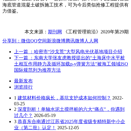
海底管道混凝土破拆施工技术，可为今后类似抢修工程提供有
力借鉴。
本文来源：
期刊网
《工程管理前沿》2020年第29期
分享到：
微信
QQ空间
新浪微博
腾讯微博
人人网
上一篇
：哈密市“沙戈荒”大型风电光伏基地项目介绍
下一篇
：东南大学张友虎教授提出的“土海床中水平桩
土相互作用静力及循环加载p-y弹簧方法”被海工领域ISO
国际规范列为推荐方法
最新发布
浏览排行
1
建筑材料价格疯长，基坑支护成本如何控制？
2022-
03-25
2
深度剖析！单轴水泥土搅拌桩的六大“痛点”，你遇到
过几个？
2026-05-19
3
恭喜东合南通过江苏省2025年度省级专精特新中小企
业（第二批）认定！
2025-12-05