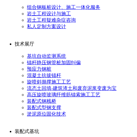
组合钢板桩设计、施工一体化服务
岩土工程设计与施工
岩土工程疑难杂症咨询
私人定制方案设计
技术展厅
基坑自动监测系统
锚杆静压钢管桩加固纠偏
预应力钢桩
混凝土抗拔锚杆
旋喷斜抛撑施工工艺
流态土回填-建筑渣土和废弃泥浆变废为宝
高压旋喷玻璃纤维筋锚索施工工艺
装配式钢栈桥
装配式型钢支撑
淤泥原位固化技术
装配式基坑