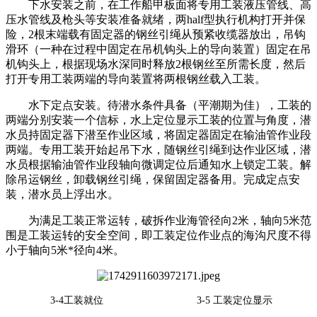
下水安装之前，在工作船甲板面将专用工装液压管线、高
压水管线及枪头等安装准备就绪，两half型执行机构打开并保
险，2根末端载有固定器的钢丝引绳从预紧收缆器放出，吊钩
滑环（一种在过程中固定在吊机钩头上的导向装置）固定在吊
机钩头上，根据现场水深同时释放2根钢丝至所需长度，然后
打开专用工装两端的导向装置将两根钢丝载入工装。
水下定点安装。待潜水条件具备（平潮期为佳），工装的
两端分别安装一个信标，水上定位显示工装的位置与角度，潜
水员持固定器下潜至作业区域，将固定器固定在输油管作业段
两端。专用工装开始起吊下水，随钢丝引绳到达作业区域，潜
水员根据输油管作业段轴向微调定位后通知水上锁定工装。解
除吊运钢丝，卸载钢丝引绳，保留固定器备用。完成定点安
装，潜水员上浮出水。
为满足工装正常运转，破拆作业海管径向2米，轴向5米范
围是工装运转的安全空间，即工装定位作业点的海沟尺度不得
小于轴向5米*径向4米。
3-4工装就位 3-5 工装定位显示