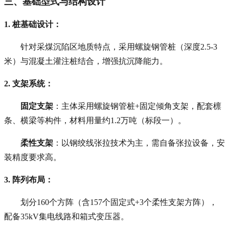
三、基础型式与结构设计
1. 桩基础设计
：
针对采煤沉陷区地质特点，采用螺旋钢管桩（深度2.5-3
米）与混凝土灌注桩结合，增强抗沉降能力。
2. 支架系统
：
固定支架
：主体采用螺旋钢管桩+固定倾角支架，配套檩
条、横梁等构件，材料用量约1.2万吨（标段一）。
柔性支架
：以钢绞线张拉技术为主，需自备张拉设备，安
装精度要求高。
3. 阵列布局
：
划分160个方阵（含157个固定式+3个柔性支架方阵），
配备35kV集电线路和箱式变压器。