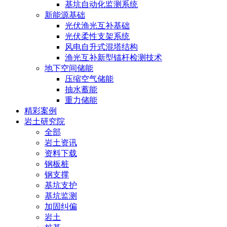
基坑自动化监测系统
新能源基础
光伏渔光互补基础
光伏柔性支架系统
风电自升式混塔结构
渔光互补新型锚杆检测技术
地下空间储能
压缩空气储能
抽水蓄能
重力储能
精彩案例
岩土研究院
全部
岩土资讯
资料下载
钢板桩
钢支撑
基坑支护
基坑监测
加固纠偏
岩土