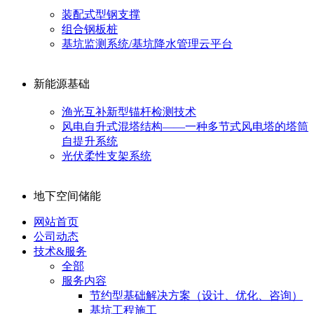
装配式型钢支撑
组合钢板桩
基坑监测系统/基坑降水管理云平台
新能源基础
渔光互补新型锚杆检测技术
风电自升式混塔结构——一种多节式风电塔的塔筒
自提升系统
光伏柔性支架系统
地下空间储能
网站首页
公司动态
技术&服务
全部
服务内容
节约型基础解决方案（设计、优化、咨询）
基坑工程施工