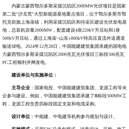
内蒙古蒙西鄂尔多斯采煤沉陷区2000MW光伏项目是国家
第二批“沙戈荒”大型新能源基地重点项目，位于鄂尔多斯市鄂
托克前旗上海庙镇，利用采煤沉陷区和待采区建设光伏发电基
地，总装机容量2000MW，配套建设4座220kV升压站和1座
500kV升压站，通过上海庙~山东±800kV特高压直流外送通道
输送绿电。
2024年12月28日，
中国能建
建筑集团承建的国电电
力蒙西鄂尔多斯采煤沉陷区2000兆瓦光伏项目三标段500兆瓦
PC工程顺利并网发电。
建设单位与实施单位
：
主导企业
：国家电投、中国能建建筑集团、龙源工程等央
企参与建设。例如，中国能建建筑集团承建了Ⅲ标段500MW工
程，龙源工程负责四标段固定支架和电缆采购。
设计单位
：中能建、中电建等机构参与规划与设计。