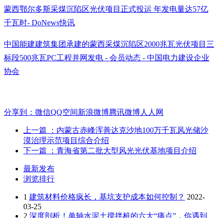
蒙西鄂尔多斯采煤沉陷区光伏项目正式投运 年发电量达57亿
千瓦时- DoNews快讯
中国能建建筑集团承建的蒙西采煤沉陷区2000兆瓦光伏项目三
标段500兆瓦PC工程并网发电 - 会员动态 - 中国电力建设企业
协会
分享到：
微信
QQ空间
新浪微博
腾讯微博
人人网
上一篇
：内蒙古赤峰浑善达克沙地100万千瓦风光储沙
漠治理示范项目综合介绍
下一篇
：青海省第二批大型风光光伏基地项目介绍
最新发布
浏览排行
1
建筑材料价格疯长，基坑支护成本如何控制？
2022-
03-25
2
深度剖析！单轴水泥土搅拌桩的六大“痛点”，你遇到