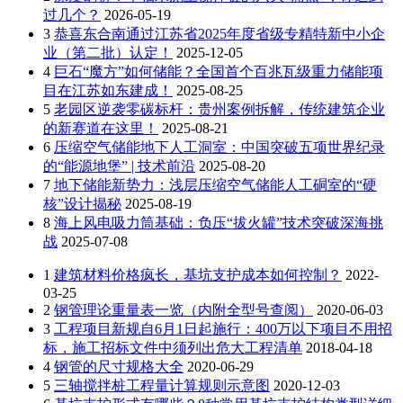
过几个？
2026-05-19
3
恭喜东合南通过江苏省2025年度省级专精特新中小企
业（第二批）认定！
2025-12-05
4
巨石“魔方”如何储能？全国首个百兆瓦级重力储能项
目在江苏如东建成！
2025-08-25
5
老园区逆袭零碳标杆：贵州案例拆解，传统建筑企业
的新赛道在这里！
2025-08-21
6
压缩空气储能地下人工洞室：中国突破五项世界纪录
的“能源地堡” | 技术前沿
2025-08-20
7
地下储能新势力：浅层压缩空气储能人工硐室的“硬
核”设计揭秘
2025-08-19
8
海上风电吸力筒基础：负压“拔火罐”技术突破深海挑
战
2025-07-08
1
建筑材料价格疯长，基坑支护成本如何控制？
2022-
03-25
2
钢管理论重量表一览（内附全型号查阅）
2020-06-03
3
工程项目新规自6月1日起施行：400万以下项目不用招
标，施工招标文件中须列出危大工程清单
2018-04-18
4
钢管的尺寸规格大全
2020-06-29
5
三轴搅拌桩工程量计算规则示意图
2020-12-03