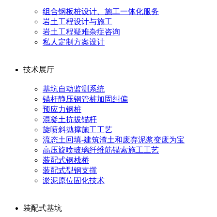
组合钢板桩设计、施工一体化服务
岩土工程设计与施工
岩土工程疑难杂症咨询
私人定制方案设计
技术展厅
基坑自动监测系统
锚杆静压钢管桩加固纠偏
预应力钢桩
混凝土抗拔锚杆
旋喷斜抛撑施工工艺
流态土回填-建筑渣土和废弃泥浆变废为宝
高压旋喷玻璃纤维筋锚索施工工艺
装配式钢栈桥
装配式型钢支撑
淤泥原位固化技术
装配式基坑