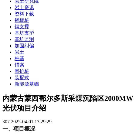
岩土研究院
岩土资讯
资料下载
钢板桩
钢支撑
基坑支护
基坑监测
加固纠偏
岩土
桩基
锚索
围护桩
装配式
新能源基础
内蒙古蒙西鄂尔多斯采煤沉陷区2000MW
光伏项目介绍
307
2025-04-01 13:29:29
一、项目概况