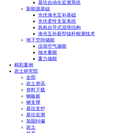
基坑自动化监测系统
新能源基础
光伏渔光互补基础
光伏柔性支架系统
风电自升式混塔结构
渔光互补新型锚杆检测技术
地下空间储能
压缩空气储能
抽水蓄能
重力储能
精彩案例
岩土研究院
全部
岩土资讯
资料下载
钢板桩
钢支撑
基坑支护
基坑监测
加固纠偏
岩土