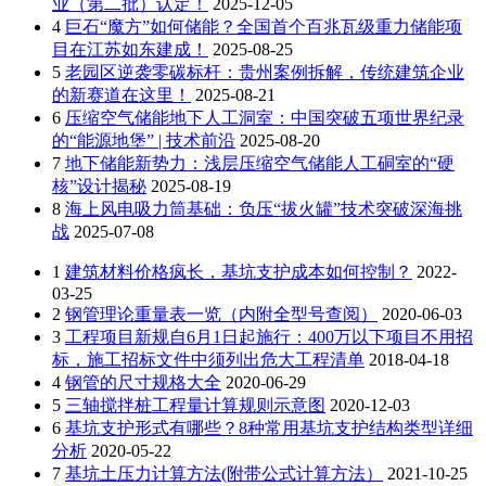
业（第二批）认定！
2025-12-05
4
巨石“魔方”如何储能？全国首个百兆瓦级重力储能项
目在江苏如东建成！
2025-08-25
5
老园区逆袭零碳标杆：贵州案例拆解，传统建筑企业
的新赛道在这里！
2025-08-21
6
压缩空气储能地下人工洞室：中国突破五项世界纪录
的“能源地堡” | 技术前沿
2025-08-20
7
地下储能新势力：浅层压缩空气储能人工硐室的“硬
核”设计揭秘
2025-08-19
8
海上风电吸力筒基础：负压“拔火罐”技术突破深海挑
战
2025-07-08
1
建筑材料价格疯长，基坑支护成本如何控制？
2022-
03-25
2
钢管理论重量表一览（内附全型号查阅）
2020-06-03
3
工程项目新规自6月1日起施行：400万以下项目不用招
标，施工招标文件中须列出危大工程清单
2018-04-18
4
钢管的尺寸规格大全
2020-06-29
5
三轴搅拌桩工程量计算规则示意图
2020-12-03
6
基坑支护形式有哪些？8种常用基坑支护结构类型详细
分析
2020-05-22
7
基坑土压力计算方法(附带公式计算方法）
2021-10-25