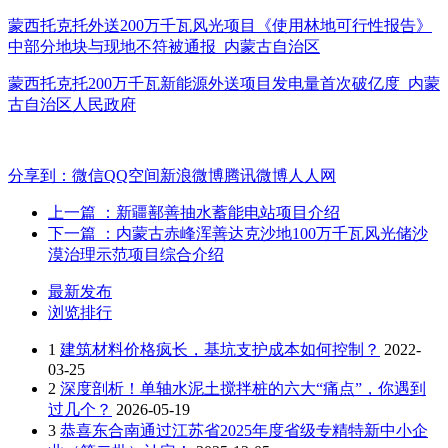
蒙西托克托外送200万千瓦风光项目《使用林地可行性报告》
中部分地块与现地不符被通报_内蒙古自治区
蒙西托克托200万千瓦新能源外送项目发电量首次破亿度_内蒙
古自治区人民政府
分享到：
微信
QQ空间
新浪微博
腾讯微博
人人网
上一篇
：新疆鄯善抽水蓄能电站项目介绍
下一篇
：内蒙古赤峰浑善达克沙地100万千瓦风光储沙
漠治理示范项目综合介绍
最新发布
浏览排行
1
建筑材料价格疯长，基坑支护成本如何控制？
2022-
03-25
2
深度剖析！单轴水泥土搅拌桩的六大“痛点”，你遇到
过几个？
2026-05-19
3
恭喜东合南通过江苏省2025年度省级专精特新中小企