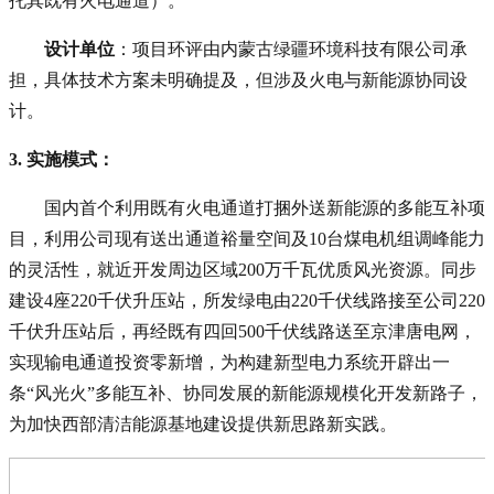
托其既有火电通道）。
设计单位
：项目环评由内蒙古绿疆环境科技有限公司承
担，具体技术方案未明确提及，但涉及火电与新能源协同设
计。
3. 实施模式
：
国内首个利用既有火电通道打捆外送新能源的多能互补项
目，利用公司现有送出通道裕量空间及10台煤电机组调峰能力
的灵活性，就近开发周边区域200万千瓦优质风光资源。同步
建设4座220千伏升压站，所发绿电由220千伏线路接至公司220
千伏升压站后，再经既有四回500千伏线路送至京津唐电网，
实现输电通道投资零新增，为构建新型电力系统开辟出一
条“风光火”多能互补、协同发展的新能源规模化开发新路子，
为加快西部清洁能源基地建设提供新思路新实践。