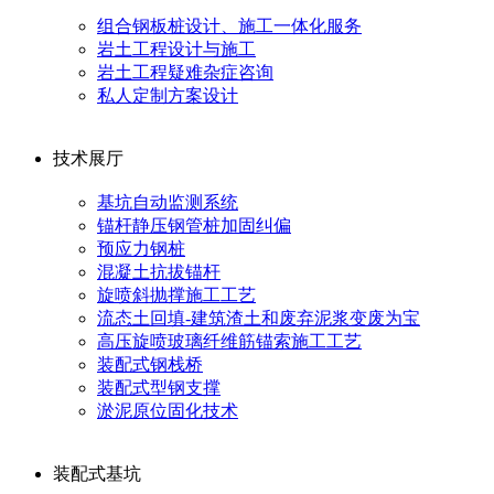
组合钢板桩设计、施工一体化服务
岩土工程设计与施工
岩土工程疑难杂症咨询
私人定制方案设计
技术展厅
基坑自动监测系统
锚杆静压钢管桩加固纠偏
预应力钢桩
混凝土抗拔锚杆
旋喷斜抛撑施工工艺
流态土回填-建筑渣土和废弃泥浆变废为宝
高压旋喷玻璃纤维筋锚索施工工艺
装配式钢栈桥
装配式型钢支撑
淤泥原位固化技术
装配式基坑