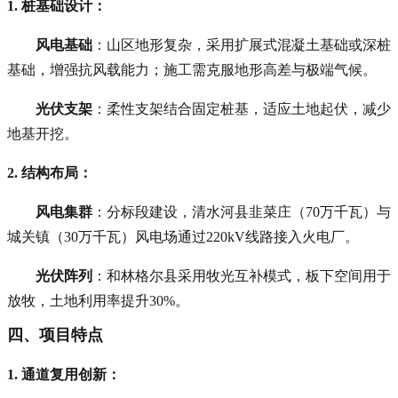
1. 桩基础设计
：
风电基础
：山区地形复杂，采用扩展式混凝土基础或深桩
基础，增强抗风载能力；施工需克服地形高差与极端气候。
光伏支架
：柔性支架结合固定桩基，适应土地起伏，减少
地基开挖。
2. 结构布局
：
风电集群
：分标段建设，清水河县韭菜庄（70万千瓦）与
城关镇（30万千瓦）风电场通过220kV线路接入火电厂。
光伏阵列
：和林格尔县采用牧光互补模式，板下空间用于
放牧，土地利用率提升30%。
四、项目特点
1. 通道复用创新
：