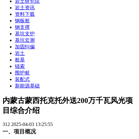
岩土研究院
岩土资讯
资料下载
钢板桩
钢支撑
基坑支护
基坑监测
加固纠偏
岩土
桩基
锚索
围护桩
装配式
新能源基础
内蒙古蒙西托克托外送200万千瓦风光项
目综合介绍
312
2025-04-03 13:25:55
一、项目概况