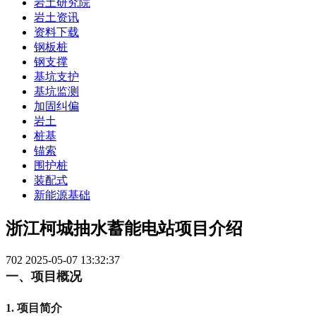
岩土研究院
岩土资讯
资料下载
钢板桩
钢支撑
基坑支护
基坑监测
加固纠偏
岩土
桩基
锚索
围护桩
装配式
新能源基础
浙江柯城抽水蓄能电站项目介绍
702
2025-05-07 13:32:37
一、项目概况
1. 项目简介