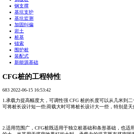
钢支撑
基坑支护
基坑监测
加固纠偏
岩土
桩基
锚索
围护桩
装配式
新能源基础
CFG桩的工程特性
683
2022-06-15 16:53:42
1.承载力提高幅度大，可调性强 CFG 桩的长度可以从几米
可将桩长设计短一些;荷载大时可将桩长设计大一些，特别是天
2.适用范围广，CFG桩既适用于独立桩基础和条形基础，也