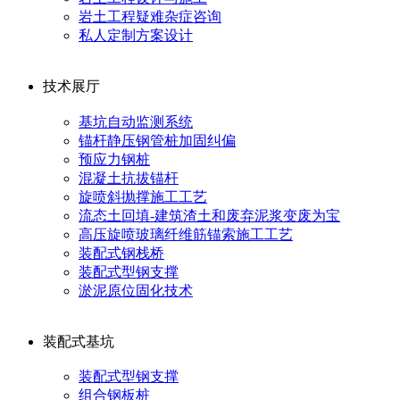
岩土工程疑难杂症咨询
私人定制方案设计
技术展厅
基坑自动监测系统
锚杆静压钢管桩加固纠偏
预应力钢桩
混凝土抗拔锚杆
旋喷斜抛撑施工工艺
流态土回填-建筑渣土和废弃泥浆变废为宝
高压旋喷玻璃纤维筋锚索施工工艺
装配式钢栈桥
装配式型钢支撑
淤泥原位固化技术
装配式基坑
装配式型钢支撑
组合钢板桩