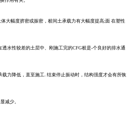
置换作用有关。
土体大幅度挤密或振密，桩间土承载力有大幅度提高;面 在塑性
在透水性较差的土层中、刚施工完的CFG桩是-个良好的排水通
承载力降低，直至施工. 结束停止振动时，结构强度才会有所恢
明显减少。