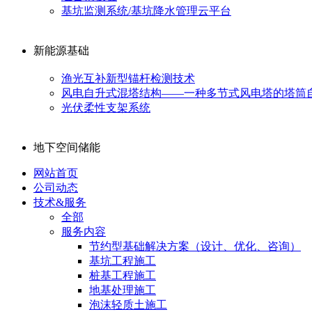
基坑监测系统/基坑降水管理云平台
新能源基础
渔光互补新型锚杆检测技术
风电自升式混塔结构——一种多节式风电塔的塔筒
光伏柔性支架系统
地下空间储能
网站首页
公司动态
技术&服务
全部
服务内容
节约型基础解决方案（设计、优化、咨询）
基坑工程施工
桩基工程施工
地基处理施工
泡沫轻质土施工