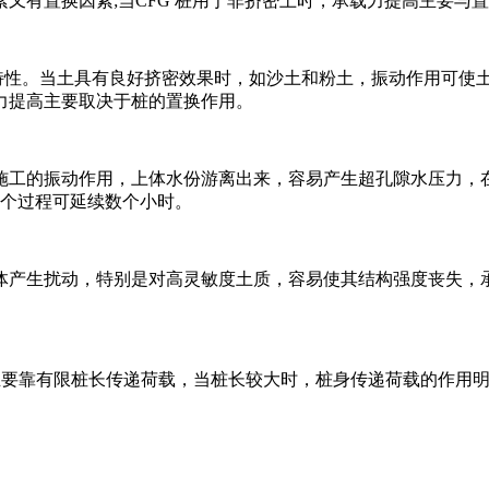
又有置换因素;当CFG 桩用于非挤密土时，承载力提高主要与
他特性。当土具有良好挤密效果时，如沙土和粉土，振动作用可使
力提高主要取决于桩的置换作用。
于施工的振动作用，上体水份游离出来，容易产生超孔隙水压力，
这个过程可延续数个小时。
土体产生扰动，特别是对高灵敏度土质，容易使其结构强度丧失，
，主要靠有限桩长传递荷载，当桩长较大时，桩身传递荷载的作用