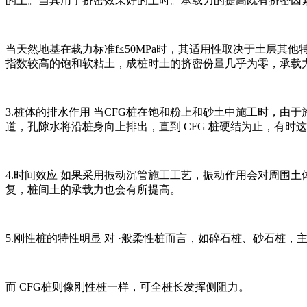
的土。当其用于挤密效果好的土时。承载力的提高既有挤密因素
当天然地基在载力标准f≤50MPa时，其适用性取决于土层其
指数较高的饱和软粘土，成桩时土的挤密份量几乎为零，承载
3.桩体的排水作用 当CFG桩在饱和粉上和砂土中施工时，由
道，孔隙水将沿桩身向上排出，直到 CFG 桩硬结为止，有时
4.时间效应 如果采用振动沉管施工工艺，振动作用会对周围
复，桩间土的承载力也会有所提高。
5.刚性桩的特性明显 对 ·般柔性桩而言，如碎石桩、砂石桩
而 CFG桩则像刚性桩一样，可全桩长发挥侧阻力。