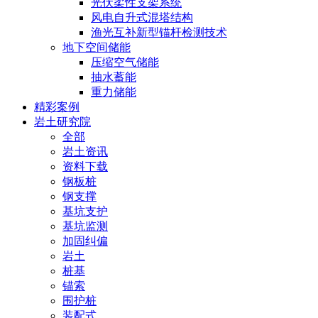
光伏柔性支架系统
风电自升式混塔结构
渔光互补新型锚杆检测技术
地下空间储能
压缩空气储能
抽水蓄能
重力储能
精彩案例
岩土研究院
全部
岩土资讯
资料下载
钢板桩
钢支撑
基坑支护
基坑监测
加固纠偏
岩土
桩基
锚索
围护桩
装配式