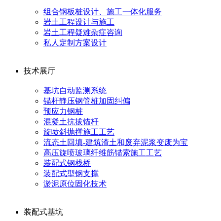
组合钢板桩设计、施工一体化服务
岩土工程设计与施工
岩土工程疑难杂症咨询
私人定制方案设计
技术展厅
基坑自动监测系统
锚杆静压钢管桩加固纠偏
预应力钢桩
混凝土抗拔锚杆
旋喷斜抛撑施工工艺
流态土回填-建筑渣土和废弃泥浆变废为宝
高压旋喷玻璃纤维筋锚索施工工艺
装配式钢栈桥
装配式型钢支撑
淤泥原位固化技术
装配式基坑