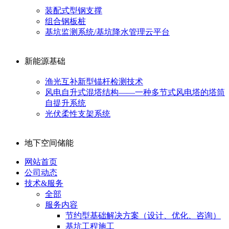
装配式型钢支撑
组合钢板桩
基坑监测系统/基坑降水管理云平台
新能源基础
渔光互补新型锚杆检测技术
风电自升式混塔结构——一种多节式风电塔的塔筒
自提升系统
光伏柔性支架系统
地下空间储能
网站首页
公司动态
技术&服务
全部
服务内容
节约型基础解决方案（设计、优化、咨询）
基坑工程施工