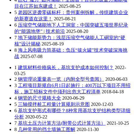
目在江苏如东建成！
2025-08-25
5
老园区逆袭零碳标杆：贵州案例拆解，传统建筑企业
的新赛道在这里！
2025-08-21
6
压缩空气储能地下人工洞室：中国突破五项世界纪录
的“能源地堡” | 技术前沿
2025-08-20
7
地下储能新势力：浅层压缩空气储能人工硐室的“硬
核”设计揭秘
2025-08-19
8
海上风电吸力筒基础：负压“拔火罐”技术突破深海挑
战
2025-07-08
1
建筑材料价格疯长，基坑支护成本如何控制？
2022-
03-25
2
钢管理论重量表一览（内附全型号查阅）
2020-06-03
3
工程项目新规自6月1日起施行：400万以下项目不用招
标，施工招标文件中须列出危大工程清单
2018-04-18
4
钢管的尺寸规格大全
2020-06-29
5
三轴搅拌桩工程量计算规则示意图
2020-12-03
6
基坑支护形式有哪些？8种常用基坑支护结构类型详细
分析
2020-05-22
7
基坑土压力计算方法(附带公式计算方法）
2021-10-25
8
几种常用的挡土墙施工图解
2020-11-30