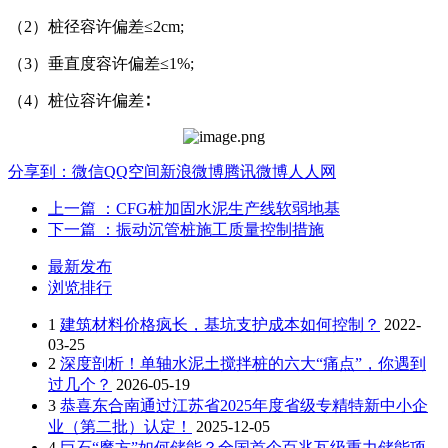
（2）桩径容许偏差≤2cm;
（3）垂直度容许偏差≤1%;
（4）桩位容许偏差∶
分享到：
微信
QQ空间
新浪微博
腾讯微博
人人网
上一篇
：CFG桩加固水泥生产线软弱地基
下一篇
：振动沉管桩施工质量控制措施
最新发布
浏览排行
1
建筑材料价格疯长，基坑支护成本如何控制？
2022-
03-25
2
深度剖析！单轴水泥土搅拌桩的六大“痛点”，你遇到
过几个？
2026-05-19
3
恭喜东合南通过江苏省2025年度省级专精特新中小企
业（第二批）认定！
2025-12-05
4
巨石“魔方”如何储能？全国首个百兆瓦级重力储能项