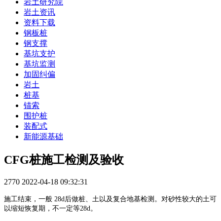
岩土研究院
岩土资讯
资料下载
钢板桩
钢支撑
基坑支护
基坑监测
加固纠偏
岩土
桩基
锚索
围护桩
装配式
新能源基础
CFG桩施工检测及验收
2770
2022-04-18 09:32:31
施工结束，一般 28d后做桩、土以及复合地基检测。对砂性较大的土可
以缩短恢复期，不一定等28d。