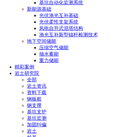
基坑自动化监测系统
新能源基础
光伏渔光互补基础
光伏柔性支架系统
风电自升式混塔结构
渔光互补新型锚杆检测技术
地下空间储能
压缩空气储能
抽水蓄能
重力储能
精彩案例
岩土研究院
全部
岩土资讯
资料下载
钢板桩
钢支撑
基坑支护
基坑监测
加固纠偏
岩土