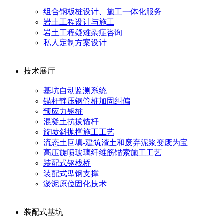
组合钢板桩设计、施工一体化服务
岩土工程设计与施工
岩土工程疑难杂症咨询
私人定制方案设计
技术展厅
基坑自动监测系统
锚杆静压钢管桩加固纠偏
预应力钢桩
混凝土抗拔锚杆
旋喷斜抛撑施工工艺
流态土回填-建筑渣土和废弃泥浆变废为宝
高压旋喷玻璃纤维筋锚索施工工艺
装配式钢栈桥
装配式型钢支撑
淤泥原位固化技术
装配式基坑