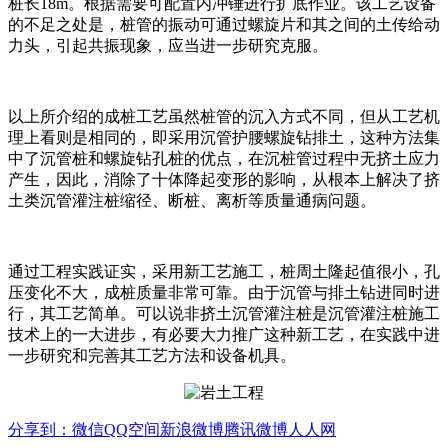
桩长18m。根据需要可配置内冲锤进行扩底作业。该工艺设备
的不足之处是，桩管的振动可通过螺旋片和其之间的土传给动
力头，引起共振现象，应当进一步研究克服。
以上所介绍的成桩工艺虽然桩管的沉入方式不同，但从工艺机
理上看则是相同的，即采用沉管护腰螺旋钻排土，这种方法集
中了沉管桩和螺旋钻孔桩的优点，在沉桩管过程中无挤土应力
产生，因此，消除了十体降起变形的影响，从根本上解决了挤
土类沉管灌注桩缩径、断桩、离析等质量通病问题。
通过工程实践证实，采用新工艺施工，桩周土隆起值很小，孔
压变化不大，成桩质量非常可靠。由于沉管与排土钻进同时进
行，其工艺简单。可以说非挤土沉管灌注桩是沉管灌注桩施工
技术上的一大进步，有必要大力推广这种新工艺，在实践中进
一步研究和完善其工艺方法和设备机具。
分享到：
微信
QQ空间
新浪微博
腾讯微博
人人网