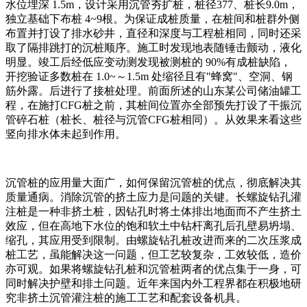
水位埋深 1.5m，设计采用沉管夯扩桩，桩径377、桩长9.0m，
独立基础下布桩 4~9根。为保证成桩质量，在桩间和桩群外侧
布置并打设了排水砂井，直径和深度与工程桩相同，同时还采
取了隔排跳打的沉桩顺序。施工时发现地表随锤击颤动，液化
明显。竣工后经低应变动测发现被测桩的 90%有成桩缺陷，
开挖验证多数桩在 1.0~～1.5m 处缩径且有"蜂窝"、空洞、钢
筋外露。后进行了接桩处理。前面所述的山东某公司储油罐工
程，在施打CFG桩之前，其桩间位置亦全部预先打设了干振沉
管碎石桩（桩长、桩径与沉管CFG桩相同）。从效果来看这些
竖向排水体未起到作用。
沉管桩的应用量大面广，如何保留沉管桩的优点，彻底解决其
质量通病。消除沉管的挤土应力是问题的关键。长螺旋钻孔灌
注桩是一种非挤土桩，因钻孔时将土体排出地面而不产生挤土
效应，但在高地下水位的饱和软土中钻杆离孔后孔壁易坍塌、
缩孔，其应用受到限制。由螺旋钻孔桩改进而来的二次压浆成
桩工艺，虽能解决这一问题，但工艺较复杂，工效较低，造价
亦可观。如果将螺旋钻孔桩和沉管桩两者的优点集于一身，可
同时解决护壁和排土问题。近年来国内外工程界都在积极地研
究非挤土沉管灌注桩的施工工艺和配套设备机具。