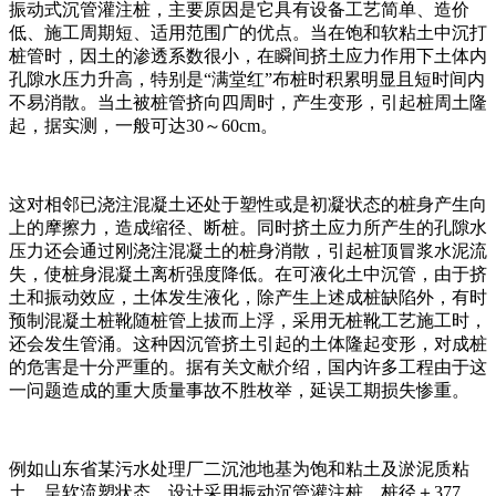
振动式沉管灌注桩，主要原因是它具有设备工艺简单、造价
低、施工周期短、适用范围广的优点。当在饱和软粘土中沉打
桩管时，因土的渗透系数很小，在瞬间挤土应力作用下土体内
孔隙水压力升高，特别是“满堂红”布桩时积累明显且短时间内
不易消散。当土被桩管挤向四周时，产生变形，引起桩周土隆
起，据实测，一般可达30～60cm。
这对相邻已浇注混凝土还处于塑性或是初凝状态的桩身产生向
上的摩擦力，造成缩径、断桩。同时挤土应力所产生的孔隙水
压力还会通过刚浇注混凝土的桩身消散，引起桩顶冒浆水泥流
失，使桩身混凝土离析强度降低。在可液化土中沉管，由于挤
土和振动效应，土体发生液化，除产生上述成桩缺陷外，有时
预制混凝土桩靴随桩管上拔而上浮，采用无桩靴工艺施工时，
还会发生管涌。这种因沉管挤土引起的土体隆起变形，对成桩
的危害是十分严重的。据有关文献介绍，国内许多工程由于这
一问题造成的重大质量事故不胜枚举，延误工期损失惨重。
例如山东省某污水处理厂二沉池地基为饱和粘土及淤泥质粘
土，呈软流塑状态。设计采用振动沉管灌注桩，桩径＋377、