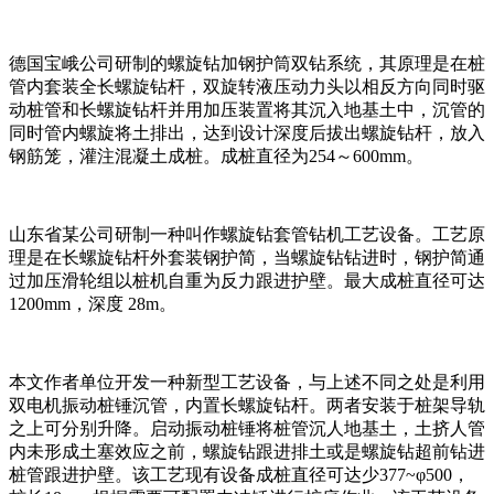
德国宝峨公司研制的螺旋钻加钢护筒双钻系统，其原理是在桩
管内套装全长螺旋钻杆，双旋转液压动力头以相反方向同时驱
动桩管和长螺旋钻杆并用加压装置将其沉入地基土中，沉管的
同时管内螺旋将土排出，达到设计深度后拔出螺旋钻杆，放入
钢筋笼，灌注混凝土成桩。成桩直径为254～600mm。
山东省某公司研制一种叫作螺旋钻套管钻机工艺设备。工艺原
理是在长螺旋钻杆外套装钢护简，当螺旋钻钻进时，钢护简通
过加压滑轮组以桩机自重为反力跟进护壁。最大成桩直径可达
1200mm，深度 28m。
本文作者单位开发一种新型工艺设备，与上述不同之处是利用
双电机振动桩锤沉管，内置长螺旋钻杆。两者安装于桩架导轨
之上可分别升降。启动振动桩锤将桩管沉人地基土，土挤人管
内未形成土塞效应之前，螺旋钻跟进排土或是螺旋钻超前钻进
桩管跟进护壁。该工艺现有设备成桩直径可达少377~φ500，