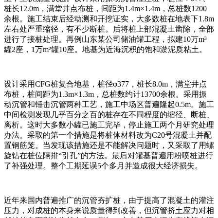
桩长12.0m，满堂井点布桩，间距为1.4m×1.4m，总桩数1200
余根。施工结束后经动测和开挖证实，大多数桩在地表下1.8m
左右处严重缩径，有不少断桩。后将桩上部混凝土凿除，全部
进行了接桩处理。再例山东某公司储油罐工程，拟建10万m³
罐2座，1万m²罐10座。地基为近海沉积的饱和淤泥质粘土。
设计采用CFG桩复合地基，桩径φ377，桩长8.0m，满堂井点
布桩，桩间距为1.3m×1.3m，总桩数约计13700余根。采用振
动沉管和锤击沉管两种工艺，施工中场区普遍隆起0.5m。施工
中间检测发现几乎百分之百的桩存在不同程度的缩径、断桩、
离析。这时大多数小罐已施工完毕，停止施工两个月研究处理
办法。采取的第一个措施是将桩体材料改为C20号混凝土并配
置钢筋笼。当发现该措施还是不能解决问题时，又采取了用螺
旋钻在桩位隔排“引孔”的方法。最后对罐基普遍用粉喷桩进行
了补强处理。整个工期延误5个多月并造成很大经济损失。
近年来国内普遍推广的沉管夯扩桩，由于提高了混凝土的灌注
压力，对成桩的本身来说质量得到改善，但沉管挤土应力对相