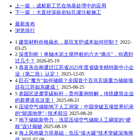
上一篇
：成桩新工艺在地基处理中的应用
下一篇
：大直径深嵌岩钻孔灌注桩施工
最新发布
浏览排行
1
建筑材料价格疯长，基坑支护成本如何控制？
2022-
03-25
2
深度剖析！单轴水泥土搅拌桩的六大“痛点”，你遇到
过几个？
2026-05-19
3
恭喜东合南通过江苏省2025年度省级专精特新中小企
业（第二批）认定！
2025-12-05
4
巨石“魔方”如何储能？全国首个百兆瓦级重力储能项
目在江苏如东建成！
2025-08-25
5
老园区逆袭零碳标杆：贵州案例拆解，传统建筑企业
的新赛道在这里！
2025-08-21
6
压缩空气储能地下人工洞室：中国突破五项世界纪录
的“能源地堡” | 技术前沿
2025-08-20
7
地下储能新势力：浅层压缩空气储能人工硐室的“硬
核”设计揭秘
2025-08-19
8
海上风电吸力筒基础：负压“拔火罐”技术突破深海挑
战
2025-07-08