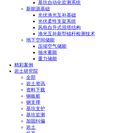
基坑自动化监测系统
新能源基础
光伏渔光互补基础
光伏柔性支架系统
风电自升式混塔结构
渔光互补新型锚杆检测技术
地下空间储能
压缩空气储能
抽水蓄能
重力储能
精彩案例
岩土研究院
全部
岩土资讯
资料下载
钢板桩
钢支撑
基坑支护
基坑监测
加固纠偏
岩土