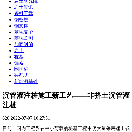
岩土研究院
岩土资讯
资料下载
钢板桩
钢支撑
基坑支护
基坑监测
加固纠偏
岩土
桩基
锚索
围护桩
装配式
新能源基础
沉管灌注桩施工新工艺——非挤土沉管灌
注桩
628
2022-07-07 10:27:51
目前，国内工程界在中小荷载的桩基工程中仍大量采用锤击或