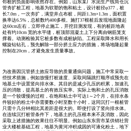
邻桩的负面影响依然存在。例如，山东某厂水泥生产线筒仓沉
管夯扩桩工程，地基为软塑的饱和粘土，设计桩径φ377，桩
长7.0m，一次夯扩，满堂井点布桩，间距1.3m×1.3m，面积置
换率达6.5%，总桩数约400多根。施打37根桩后发现地面隆起
达60cm左右，立即停止施工，开挖目测发现，有的桩距地表
处有约10cm 宽的水平缝，桩顶部混凝土上下分离由钢筋笼支
撑着。动测检验其它桩多数有成桩缺陷。工程采取降水和用长
螺旋钻钻孔，预先解除一部分挤土应力的措施，将场地隆起量
控制在20cm，才避免发生质量事故。
为改善因沉管挤土效应导致的质量通病问题，施工中常采取一
些技术措施，例如放慢打桩速度、采取间隔跳打顺序或预先在
地基土中设置竖向排水体。其目的是减少孔压的积累，加速孔
压的消散，提高基土的有效压实率。实际上饱和土的孔压消散
是一个较缓慢的过程，在饱和粘土中可达1～2个月，在排水条
件较好的粉土中亦需要数小时至数十小时，这同沉打一根桩管
只需十几分钟相比其差距是很大的。即使打设了竖向排水体。
在连续沉打桩管条件下，地基土的孔压根本来不及消散，因此
采取上述措施的效果往往不明显。例如山东东营市某供销社营
业大楼桩基础工程，地基为黄河冲积成因的可液化粉土，地下