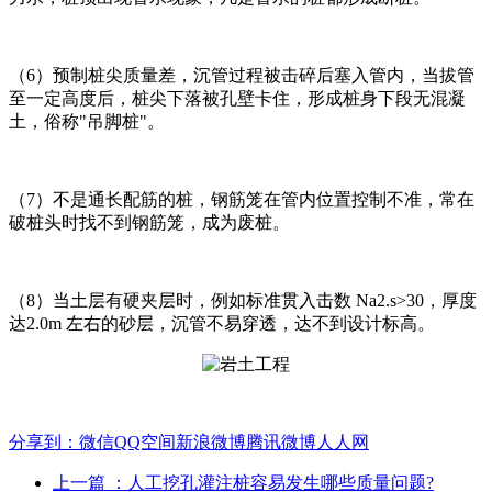
（6）预制桩尖质量差，沉管过程被击碎后塞入管内，当拔管
至一定高度后，桩尖下落被孔壁卡住，形成桩身下段无混凝
土，俗称"吊脚桩"。
（7）不是通长配筋的桩，钢筋笼在管内位置控制不准，常在
破桩头时找不到钢筋笼，成为废桩。
（8）当土层有硬夹层时，例如标准贯入击数 Na2.s>30，厚度
达2.0m 左右的砂层，沉管不易穿透，达不到设计标高。
分享到：
微信
QQ空间
新浪微博
腾讯微博
人人网
上一篇
：人工挖孔灌注桩容易发生哪些质量问题?