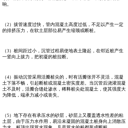
响。
（2）拔管速度过快，管内混凝土高度过低，不足以产生一定
的排挤压力，在软土层部位易产生缩颈或断桩。
（3）桩间距过小，沉管过程易使地表土隆起，在邻近桩产生
一竖向上拔力，把初凝的桩拉断。
（4）振动沉管采用活瓣桩尖的，时有活瓣张开不灵活，混凝
土下落不畅，引起断桩或混凝土密实度差。当沉管后浇灌混凝
土不及时，活瓣合缝处渗水，稀释桩尖处混凝土，使其强度大
为降低，端承力减小或丧失。
（5）地下存在有承压水的砂层，砂层上又覆盖透水性差的粘
土层，由于压力水作用，易沿未凝固的混凝土桩身向上消散压
力水，桩顶出现冒水现象，凡是冒水的桩都形成断桩。