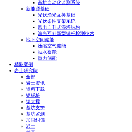
基坑自动化监测系统
新能源基础
光伏渔光互补基础
光伏柔性支架系统
风电自升式混塔结构
渔光互补新型锚杆检测技术
地下空间储能
压缩空气储能
抽水蓄能
重力储能
精彩案例
岩土研究院
全部
岩土资讯
资料下载
钢板桩
钢支撑
基坑支护
基坑监测
加固纠偏
岩土