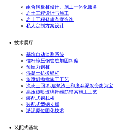
组合钢板桩设计、施工一体化服务
岩土工程设计与施工
岩土工程疑难杂症咨询
私人定制方案设计
技术展厅
基坑自动监测系统
锚杆静压钢管桩加固纠偏
预应力钢桩
混凝土抗拔锚杆
旋喷斜抛撑施工工艺
流态土回填-建筑渣土和废弃泥浆变废为宝
高压旋喷玻璃纤维筋锚索施工工艺
装配式钢栈桥
装配式型钢支撑
淤泥原位固化技术
装配式基坑