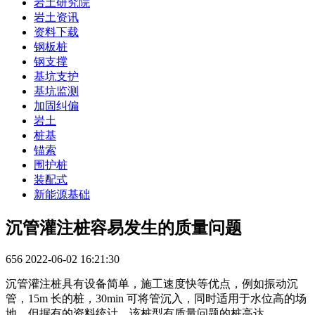
岩土研究院
岩土资讯
资料下载
钢板桩
钢支撑
基坑支护
基坑监测
加固纠偏
岩土
桩基
锚索
围护桩
装配式
新能源基础
沉管灌注桩容易发生的质量问题
656
2022-06-02 16:21:30
沉管灌注桩具有设备简单，施工速度快等优点，例如振动沉
管，15m 长的桩，30min 可将管沉入，同时适用于水位高的场
地。但据有的资料统计，该桩型有质量问题的桩高达