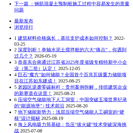
下一篇
：钢筋混凝土预制桩施工过程中容易发生的质量
问题
最新发布
浏览排行
1
建筑材料价格疯长，基坑支护成本如何控制？
2022-
03-25
2
深度剖析！单轴水泥土搅拌桩的六大“痛点”，你遇到
过几个？
2026-05-19
3
恭喜东合南通过江苏省2025年度省级专精特新中小企
业（第二批）认定！
2025-12-05
4
巨石“魔方”如何储能？全国首个百兆瓦级重力储能项
目在江苏如东建成！
2025-08-25
5
老园区逆袭零碳标杆：贵州案例拆解，传统建筑企业
的新赛道在这里！
2025-08-21
6
压缩空气储能地下人工洞室：中国突破五项世界纪录
的“能源地堡” | 技术前沿
2025-08-20
7
地下储能新势力：浅层压缩空气储能人工硐室的“硬
核”设计揭秘
2025-08-19
8
海上风电吸力筒基础：负压“拔火罐”技术突破深海挑
战
2025-07-08