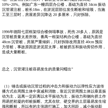
10%~20%。例如广东一幢四层办公楼，基础为直径 34cm 振动
沉管灌注桩，桩长18m，在淤泥层部位发生断桩和缩颈，当施
工至三层时，房屋差异沉降达 20 多厘米，只好拆除。
1996年德阳七层框架综合楼倒塌事故，死伤 20多人，原因是
沉管桩质量太差所致。番禺一框架结构办公楼，基础为直径
48cm 沉管桩，房屋严重倾斜，只好拆除改用直径 40cm 预应
力管桩，事故原因是淤泥层太厚，桩被挤压和振动剪切作用，
造成大量断桩。
总之，沉管灌注桩容易发生的质量问蠕出”
（1）锤击或振动沉管过程的冲击力和振动力以弹性应力波传
播方式在周围土体中衰减和消散，靠近沉管周围土体以垂直振
动为主，远离一定距离以水平振动为主，振动力和侧向挤土作
用易把初凝的邻桩振断。尤其在软、硬交界的土层最易发生缩
颈和断桩，所以有的主张跳打施工，加大间距，减小振动影