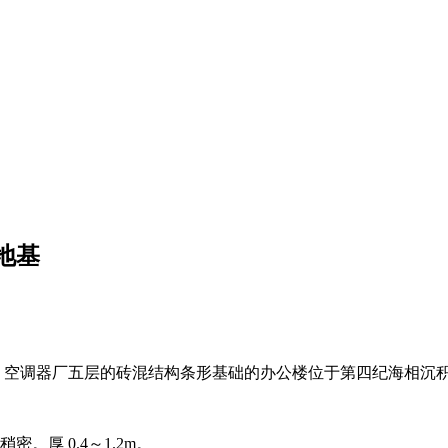
地基
海畔，空调器厂五层的砖混结构条形基础的办公楼位于第四纪海相沉
厚 0.4～1.2m。