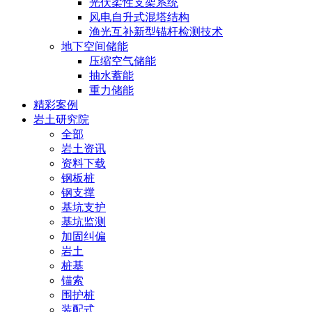
光伏柔性支架系统
风电自升式混塔结构
渔光互补新型锚杆检测技术
地下空间储能
压缩空气储能
抽水蓄能
重力储能
精彩案例
岩土研究院
全部
岩土资讯
资料下载
钢板桩
钢支撑
基坑支护
基坑监测
加固纠偏
岩土
桩基
锚索
围护桩
装配式