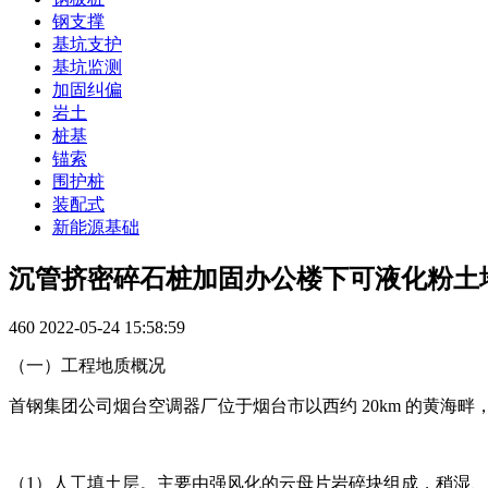
钢支撑
基坑支护
基坑监测
加固纠偏
岩土
桩基
锚索
围护桩
装配式
新能源基础
沉管挤密碎石桩加固办公楼下可液化粉土
460
2022-05-24 15:58:59
（一）工程地质概况
首钢集团公司烟台空调器厂位于烟台市以西约 20km 的黄
（1）人工填土层。主要由强风化的云母片岩碎块组成，稍湿、稍密。