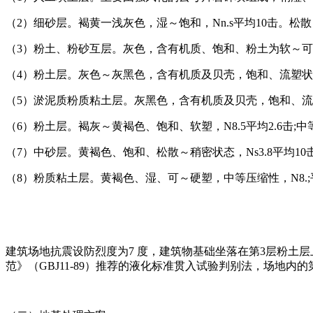
（2）细砂层。褐黄一浅灰色，湿～饱和，Nn.s平均10击。松散～
（3）粉土、粉砂互层。灰色，含有机质、饱和、粉土为软～可塑状态
（4）粉土层。灰色～灰黑色，含有机质及贝壳，饱和、流塑状态，Ns
（5）淤泥质粉质粘土层。灰黑色，含有机质及贝壳，饱和、流塑状
（6）粉土层。褐灰～黄褐色、饱和、软塑，N8.5平均2.6击;中等
（7）中砂层。黄褐色、饱和、松散～稍密状态，Ns3.8平均10击，厚
（8）粉质粘土层。黄褐色、湿、可～硬塑，中等压缩性，N8.;
建筑场地抗震设防烈度为7 度，建筑物基础坐落在第3层粉土层
范》（GBJ11-89）推荐的液化标准贯入试验判别法，场地内