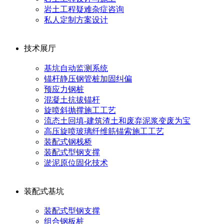
岩土工程疑难杂症咨询
私人定制方案设计
技术展厅
基坑自动监测系统
锚杆静压钢管桩加固纠偏
预应力钢桩
混凝土抗拔锚杆
旋喷斜抛撑施工工艺
流态土回填-建筑渣土和废弃泥浆变废为宝
高压旋喷玻璃纤维筋锚索施工工艺
装配式钢栈桥
装配式型钢支撑
淤泥原位固化技术
装配式基坑
装配式型钢支撑
组合钢板桩