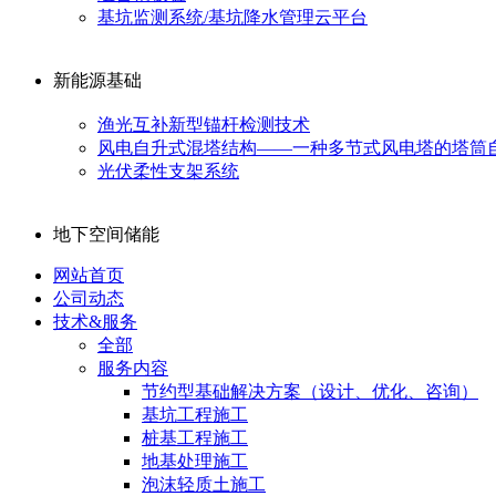
基坑监测系统/基坑降水管理云平台
新能源基础
渔光互补新型锚杆检测技术
风电自升式混塔结构——一种多节式风电塔的塔筒
光伏柔性支架系统
地下空间储能
网站首页
公司动态
技术&服务
全部
服务内容
节约型基础解决方案（设计、优化、咨询）
基坑工程施工
桩基工程施工
地基处理施工
泡沫轻质土施工