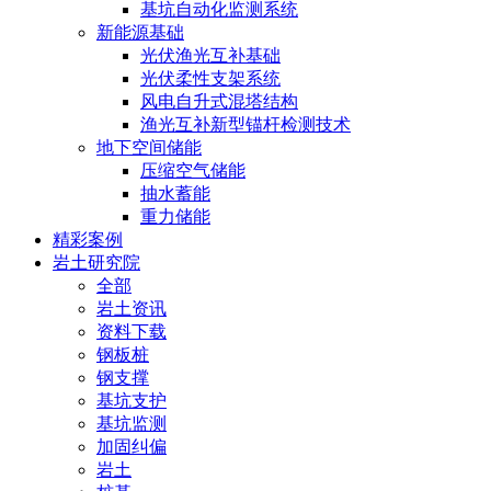
基坑自动化监测系统
新能源基础
光伏渔光互补基础
光伏柔性支架系统
风电自升式混塔结构
渔光互补新型锚杆检测技术
地下空间储能
压缩空气储能
抽水蓄能
重力储能
精彩案例
岩土研究院
全部
岩土资讯
资料下载
钢板桩
钢支撑
基坑支护
基坑监测
加固纠偏
岩土