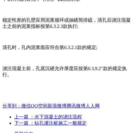
稳定性差的孔壁应用泥浆循环或抽碴简排硫，清孔后浇注混凝
土之前的泥浆指标按第6.3.2.3款执行;
清孔时，孔内泥浆面应符合第6.3.2.1款的规定;
浇注混凝土前，孔底沉碴允许厚度应按第6.3.9.2"款的规定执
行。
分享到：
微信
QQ空间
新浪微博
腾讯微博
人人网
上一篇
：水下混凝土的浇注流程
下一篇
：钻孔灌注桩施工一般规定