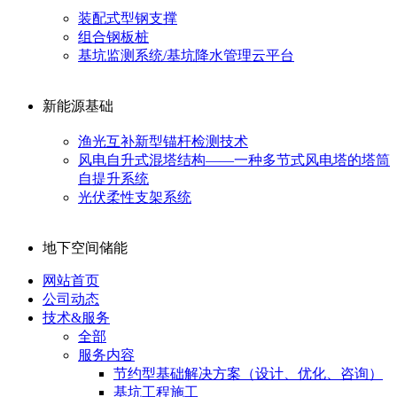
装配式型钢支撑
组合钢板桩
基坑监测系统/基坑降水管理云平台
新能源基础
渔光互补新型锚杆检测技术
风电自升式混塔结构——一种多节式风电塔的塔筒
自提升系统
光伏柔性支架系统
地下空间储能
网站首页
公司动态
技术&服务
全部
服务内容
节约型基础解决方案（设计、优化、咨询）
基坑工程施工