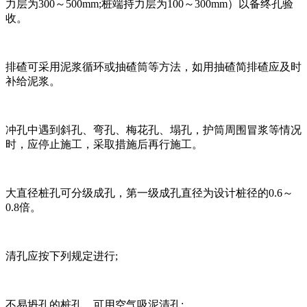
力层为300～500mm;桩端持力层为100～300mm）以备终孔验
收。
排碴可采用泥浆循环或抽碴筒等方法，如用抽碴简排碴应及时
补给泥浆。
冲孔中遇到斜孔、弯孔、梅花孔、塌孔，护筒周围冒浆等情况
时，应停止施工，采取措施后再行施工。
大直径桩孔可分级成孔，第一级成孔直径为设计桩径的0.6～
0.8倍。
清孔应按下列规定进行;
不易坍孔的桩孔，可用空气吸泥清孔;