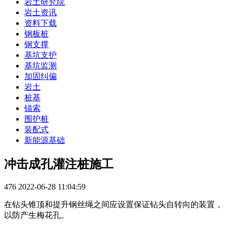
岩土研究院
岩土资讯
资料下载
钢板桩
钢支撑
基坑支护
基坑监测
加固纠偏
岩土
桩基
锚索
围护桩
装配式
新能源基础
冲击成孔灌注桩施工
476
2022-06-28 11:04:59
在钻头锥顶和提升钢丝绳之间应设置保证钻头自转向的装置，
以防产生梅花孔。