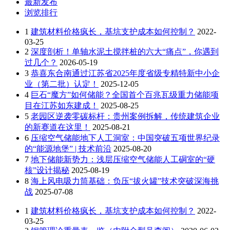
最新发布
浏览排行
1
建筑材料价格疯长，基坑支护成本如何控制？
2022-
03-25
2
深度剖析！单轴水泥土搅拌桩的六大“痛点”，你遇到
过几个？
2026-05-19
3
恭喜东合南通过江苏省2025年度省级专精特新中小企
业（第二批）认定！
2025-12-05
4
巨石“魔方”如何储能？全国首个百兆瓦级重力储能项
目在江苏如东建成！
2025-08-25
5
老园区逆袭零碳标杆：贵州案例拆解，传统建筑企业
的新赛道在这里！
2025-08-21
6
压缩空气储能地下人工洞室：中国突破五项世界纪录
的“能源地堡” | 技术前沿
2025-08-20
7
地下储能新势力：浅层压缩空气储能人工硐室的“硬
核”设计揭秘
2025-08-19
8
海上风电吸力筒基础：负压“拔火罐”技术突破深海挑
战
2025-07-08
1
建筑材料价格疯长，基坑支护成本如何控制？
2022-
03-25