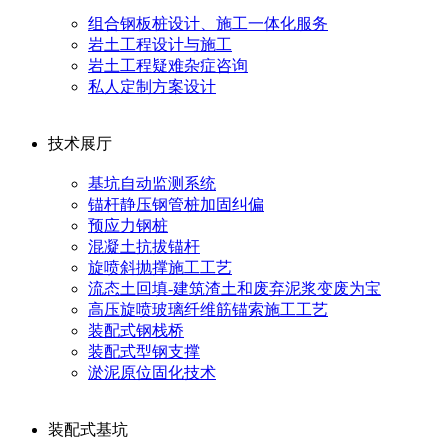
组合钢板桩设计、施工一体化服务
岩土工程设计与施工
岩土工程疑难杂症咨询
私人定制方案设计
技术展厅
基坑自动监测系统
锚杆静压钢管桩加固纠偏
预应力钢桩
混凝土抗拔锚杆
旋喷斜抛撑施工工艺
流态土回填-建筑渣土和废弃泥浆变废为宝
高压旋喷玻璃纤维筋锚索施工工艺
装配式钢栈桥
装配式型钢支撑
淤泥原位固化技术
装配式基坑