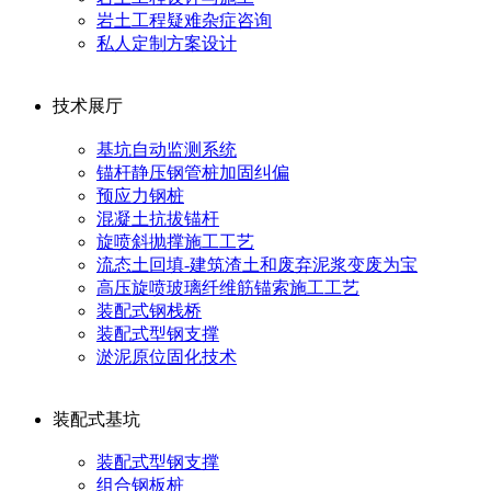
岩土工程疑难杂症咨询
私人定制方案设计
技术展厅
基坑自动监测系统
锚杆静压钢管桩加固纠偏
预应力钢桩
混凝土抗拔锚杆
旋喷斜抛撑施工工艺
流态土回填-建筑渣土和废弃泥浆变废为宝
高压旋喷玻璃纤维筋锚索施工工艺
装配式钢栈桥
装配式型钢支撑
淤泥原位固化技术
装配式基坑
装配式型钢支撑
组合钢板桩