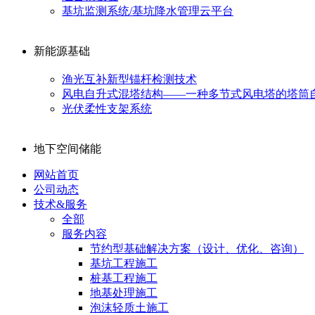
基坑监测系统/基坑降水管理云平台
新能源基础
渔光互补新型锚杆检测技术
风电自升式混塔结构——一种多节式风电塔的塔筒
光伏柔性支架系统
地下空间储能
网站首页
公司动态
技术&服务
全部
服务内容
节约型基础解决方案（设计、优化、咨询）
基坑工程施工
桩基工程施工
地基处理施工
泡沫轻质土施工