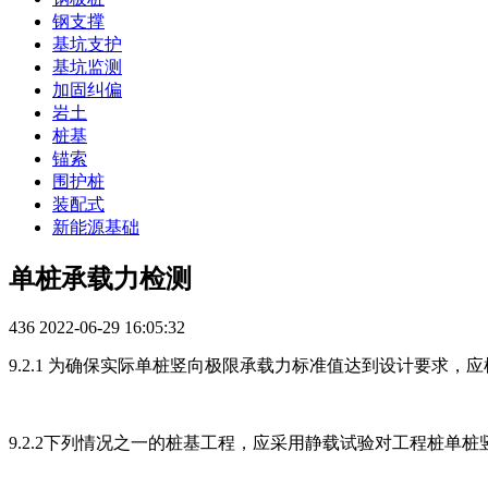
钢支撑
基坑支护
基坑监测
加固纠偏
岩土
桩基
锚索
围护桩
装配式
新能源基础
单桩承载力检测
436
2022-06-29 16:05:32
9.2.1 为确保实际单桩竖向极限承载力标准值达到设计要
9.2.2下列情况之一的桩基工程，应采用静载试验对工程桩单桩