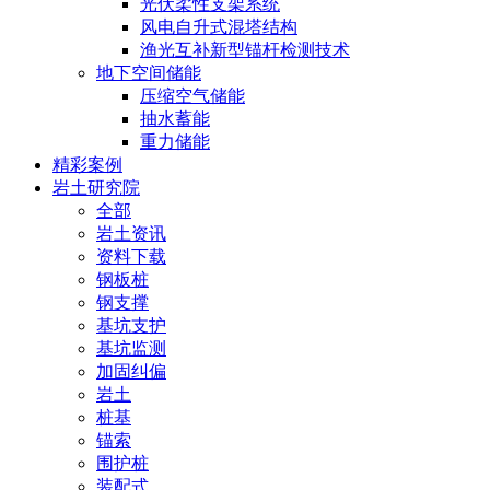
光伏柔性支架系统
风电自升式混塔结构
渔光互补新型锚杆检测技术
地下空间储能
压缩空气储能
抽水蓄能
重力储能
精彩案例
岩土研究院
全部
岩土资讯
资料下载
钢板桩
钢支撑
基坑支护
基坑监测
加固纠偏
岩土
桩基
锚索
围护桩
装配式