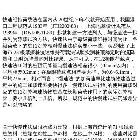
快速维持荷载法在国内从 20世纪 70年代就开始应用，我国港
口工程规范从1983年（JTJ2202-83）、上海地基设计规范从
1989年 （DBJ-08-11-89）起就将这一方法列人，与慢速法一起
并列为静载试验方法。快速法由于每级荷载维持时间为1h，各
级荷载下的桩顶沉降相对慢速法确实要小一些。表2列出了上
海市 23 根摩擦桩慢速维持荷载法试验实测桩顶稳定时的沉降
量和 1h时沉降量的对比结果。从中可见，在1/2极限荷载点，
快速法1h时的桩顶沉降量与慢速法相差很小（0.5mm以内），
平均相差0.2mm；在极限荷载点相差要大些，为0.6~6.1mm，
平均2.9mm。相对而言，"慢速法”的加荷速率比建筑物建造过
程中的施工加载速率要快得多，慢速法试桩得到的使用荷载对
应的桩顶沉降与建筑物桩基在长期荷载作用下的实际沉降相
比，要小几倍到十几倍。所以，规范中的快慢速试桩沉降差异
是可以忽略的。
关于快慢速法极限承载力比较，根据上海市统计的71 根试验
桩资料（桩端在粘性土中47根，在砂土中24根），这些对比是