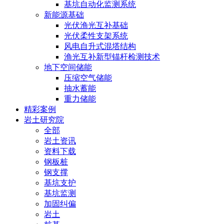
基坑自动化监测系统
新能源基础
光伏渔光互补基础
光伏柔性支架系统
风电自升式混塔结构
渔光互补新型锚杆检测技术
地下空间储能
压缩空气储能
抽水蓄能
重力储能
精彩案例
岩土研究院
全部
岩土资讯
资料下载
钢板桩
钢支撑
基坑支护
基坑监测
加固纠偏
岩土