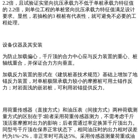
2.2倍，且试验证实竖向抗压承载力不低于单桩承载力特征值
的 2.2倍，则单位工程的单桩竖向抗压承载力特征值满足设计
要求。显然，若抽检的3 根桩有代表性，就可避免不必要的工
程处理。
设备仪器及其安装
为防止加载偏心，千斤顶的合力中心应与反力装置的重心、桩
轴线重合，并保证合力方向垂直。
加载反力装置的形式在《建筑桩基技术规范》基础上增加了地
锚反力装置，对单桩极限承载力较小的摩擦桩可用土锚作反
力；对岩面浅的嵌岩桩，可利用岩锚提供反力。
用荷重传感器（直接方式）和油压表（间接方式）两种荷载测
量方式的区别在于∶前者采用荷重传感器测力，不需考虑千斤
顶活塞摩擦对出力的影响；后者需通过率定换算千斤顶出力。
同型号千斤顶在保养正常状态下，相同油压时的出力相对误差
约为1%~2%，非正常时可高达5%。采用传感器测量荷重或油