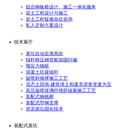
组合钢板桩设计、施工一体化服务
岩土工程设计与施工
岩土工程疑难杂症咨询
私人定制方案设计
技术展厅
基坑自动监测系统
锚杆静压钢管桩加固纠偏
预应力钢桩
混凝土抗拔锚杆
旋喷斜抛撑施工工艺
流态土回填-建筑渣土和废弃泥浆变废为宝
高压旋喷玻璃纤维筋锚索施工工艺
装配式钢栈桥
装配式型钢支撑
淤泥原位固化技术
装配式基坑