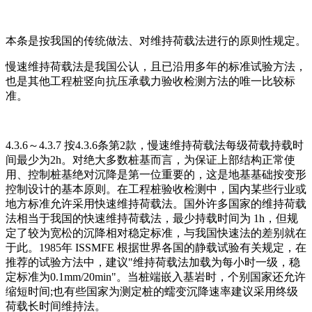
本条是按我国的传统做法、对维持荷载法进行的原则性规定。
慢速维持荷载法是我国公认，且已沿用多年的标准试验方法，
也是其他工程桩竖向抗压承载力验收检测方法的唯一比较标
准。
4.3.6～4.3.7 按4.3.6条第2款，慢速维持荷载法每级荷载持载时
间最少为2h。对绝大多数桩基而言，为保证上部结构正常使
用、控制桩基绝对沉降是第一位重要的，这是地基基础按变形
控制设计的基本原则。在工程桩验收检测中，国内某些行业或
地方标准允许采用快速维持荷载法。国外许多国家的维持荷载
法相当于我国的快速维持荷载法，最少持载时间为 1h，但规
定了较为宽松的沉降相对稳定标准，与我国快速法的差别就在
于此。1985年 ISSMFE 根据世界各国的静载试验有关规定，在
推荐的试验方法中，建议"维持荷载法加载为每小时一级，稳
定标准为0.1mm/20min"。当桩端嵌入基岩时，个别国家还允许
缩短时间;也有些国家为测定桩的蠕变沉降速率建议采用终级
荷载长时间维持法。