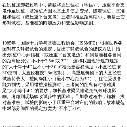
在试桩加卸载过程中，荷载将通过锚桩（地锚）、压重平台支
墩传至试桩、基准桩周围地基土并使之变形、随着试桩、基准
桩和锚桩（或压重平台支墩）三者间相互距离缩小，地基土变
形对试桩、基准桩的附加应力和变位影响加剧。
1985年，国际十力学与基础工程协会（ISSMFE）根据世界各
国对有关静载试验的规定，提出了静载试验的建议方法并指
出;试桩中心到锚桩（或压重平台支墩边）和到基准桩各自间
的距离应分别"不小于2.5m 或 3D"，这和我国现行规范规定
的"大于等于4D且不小于2.0m"相比更容易满足（小直径桩按
3D控制，大直径桩按2.5m控制）。高重建筑物下的大直径桩
试验荷载大、桩间净距小（最小中心距为3D）、往往受设备
能力制约，采用锚桩法检测时，三者间的距离有时很难满
足"大小等于4D"的要求，加长基准梁又难避免气候环境影
响。考虑到现场验收试验中的困难，且加载过程中，锚桩上拔
对基准桩、试桩的影响小于压重平台对它们的影响，故本规范
中对部分间距的规定放宽为"不小于3D"。