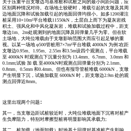
关于压重平台支墩边与基准桩和试桩之间的最小间距问题，应
区别两种情况对待。在场地土较硬时，堆载引起的支墩及其周
边地面沉降和试验加载引起的地面回弹均很小。如多1200灌注
桩采用10×10m²平台堆载11550kN，土层自上而下为凝灰岩残
积土、强风化和中风化凝灰岩，堆载和试验加载过程中，距支
墩边1m、2m处观测到的地面沉降及回弹量几乎为零。但在软
土场地，大吨位堆载由于支墩影响范围大而应引起足够的重
视。以某一场地 φ500管桩用7×7m²平台堆载 4000kN 为例∶在距
支墩边0.95m、1.95m、2.55m 和3.5m设四个观测点，平台堆载
至 4000kN 时观测点下沉量分别为 13.4mm、6.7mm、3.0mm 和
0.1mm;试验 加 载 至4000kN时观测点回弹量分别为 2.1mm、
0.8mm、0.5mm 和0.4mm。但也有报导管桩堆载 6000kN，支墩
产生明显下沉，试验加载至 6000kN 时，距支墩边2.9m 处的观
测点回弹近8mm。
这里出现两个问题∶
其一，当支墩边距试桩较近时，大吨位堆载地面下沉将对桩产
生负摩阻力，特别对摩擦型桩将明显影响其承载力;
其二，桩加载（地面卸载）时地基土回弹对基准桩产生影响。