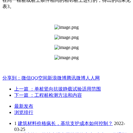
在同一根桩或桩土条件相同的相邻桩上进行的，得出的结果见
表3。
分享到：
微信
QQ空间
新浪微博
腾讯微博
人人网
上一篇
：单桩竖向抗拔静载试验适用范围
下一篇
：工程桩检测方法和内容
最新发布
浏览排行
1
建筑材料价格疯长，基坑支护成本如何控制？
2022-
03-25