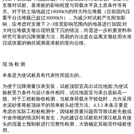
支墩对试桩、基准桩的影响程度与荷载水平及土质条件等有
关。对于软土场地超过10000kN的特大吨位堆载（目前国内压
重平台法堆载已超过30000kN），为减少对试桩产生附加影
响，应考虑对支墩下 2~3倍宽影响范围内的地基进行加固;对
大吨位堆载支墩出现明显下沉的情况，尚需进一步积累资料和
研究可靠的沉降测量方法，简易的办法是在远离支墩处用水准
仪或张紧的钢丝观测基准桩的竖向位移。
现 场 检 测
本条是为使试桩具有代表性而提出的。
为便于沉降测量仪表安装，试桩顶部宜高出试坑地面;为使试
验桩受力条件与设计条件相同，试坑地面宜与承台底标高一
致。对于工程桩验收检测，当桩身荷载水平较低时，允许采用
水泥砂浆将桩顶抹平的简单桩头处理方法。4.3.3 本条主要是
考虑在实际工程桩检测中，因锚桩质量问题而导致试桩失败或
中途停顿的情况时有发生，为此建议在试桩前对灌注桩及有接
头的混凝土预制桩进行完整性检测，大致确定其能否作锚桩使
用。