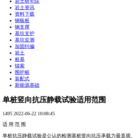
岩土研究院
岩土资讯
资料下载
钢板桩
钢支撑
基坑支护
基坑监测
加固纠偏
岩土
桩基
锚索
围护桩
装配式
新能源基础
单桩竖向抗压静载试验适用范围
1495
2022-06-22 10:08:45
适 用 范 围
单桩抗压静载试验是公认的检测基桩竖向抗压承载力最直观、