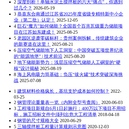
2
深度剖析！单轴水泥土搅拌桩的六大“痛点”，你遇到
过几个？
2026-05-19
3
恭喜东合南通过江苏省2025年度省级专精特新中小企
业（第二批）认定！
2025-12-05
4
巨石“魔方”如何储能？全国首个百兆瓦级重力储能项
目在江苏如东建成！
2025-08-25
5
老园区逆袭零碳标杆：贵州案例拆解，传统建筑企业
的新赛道在这里！
2025-08-21
6
压缩空气储能地下人工洞室：中国突破五项世界纪录
的“能源地堡” | 技术前沿
2025-08-20
7
地下储能新势力：浅层压缩空气储能人工硐室的“硬
核”设计揭秘
2025-08-19
8
海上风电吸力筒基础：负压“拔火罐”技术突破深海挑
战
2025-07-08
1
建筑材料价格疯长，基坑支护成本如何控制？
2022-
03-25
2
钢管理论重量表一览（内附全型号查阅）
2020-06-03
3
工程项目新规自6月1日起施行：400万以下项目不用招
标，施工招标文件中须列出危大工程清单
2018-04-18
4
钢管的尺寸规格大全
2020-06-29
5
三轴搅拌桩工程量计算规则示意图
2020-12-03