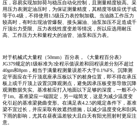
压，容易实现加卸荷与稳压自动化控制，且测量精度较高。采
用压力表测定油压时，为保证测量精度，其精度等级应优于或
等于0.4级，不得使用1.5级压力表控制加载。当油路工作压力
较高时，有时出现油管爆裂、接头漏油、油泵加压不足造成千
斤顶出力受限、压力表线性度变差等情况，所以应选用耐压
高、工作压力大和量程大的油管、油泵和压力表。
对于机械式大量程（50mm）百分表，《大量程百分表》
JG379规定的1级标准为∶全程示值误差和回程误差分别不超过
40gm和8pm，相当于满量程测量误差不大于0.1%FS。沉降测
定平面应在千斤顶底座承压板以下的桩身位置，即不得在承压
板上或千斤顶上设置沉降观测点，避免因承压板变形导致沉降
观测数据失实。基准桩应打入地面以下足够的深度，一般不小
于1m。基准梁应一端固定，另一端简支，这是为减少温度变
化引起的基准梁挠曲变形。在满足表4.2.5的规定条件下，基准
梁不宜过长，并应采取有效遮挡措施，以减少温度变化和刮风
下雨的影响，尤其在昼夜温差较大且白天有阳光照射时更应注
意。