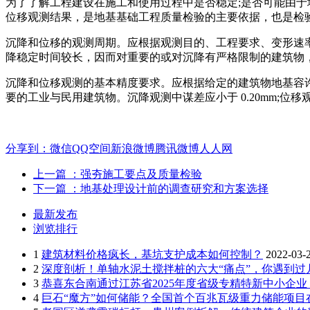
为了了解工程建设在施工和使用过程中是否稳定;是否可能由于
位移观测结果，是地基基础工程质量检验的主要依据，也是检
沉降和位移的观测周期。应根据观测目的、工程要求、变形速率
降稳定时间较长，因而对重要的或对沉降有严格限制的建筑物
沉降和位移观测的基本精度要求。应根据给定的建筑物地基容
要的工业与民用建筑物。沉降观测中谋差应小于 0.20mm;位移
分享到：
微信
QQ空间
新浪微博
腾讯微博
人人网
上一篇
：强夯施工要点及质量检验
下一篇
：地基处理设计前的调查研究和方案选择
最新发布
浏览排行
1
建筑材料价格疯长，基坑支护成本如何控制？
2022-03-
2
深度剖析！单轴水泥土搅拌桩的六大“痛点”，你遇到过
3
恭喜东合南通过江苏省2025年度省级专精特新中小企
4
巨石“魔方”如何储能？全国首个百兆瓦级重力储能项目