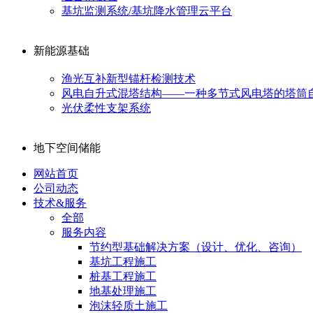
基坑监测系统/基坑降水管理云平台
新能源基础
渔光互补新型锚杆检测技术
风电自升式混塔结构——一种多节式风电塔的塔筒
光伏柔性支架系统
地下空间储能
网站首页
公司动态
技术&服务
全部
服务内容
节约型基础解决方案（设计、优化、咨询）
基坑工程施工
桩基工程施工
地基处理施工
泡沫轻质土施工