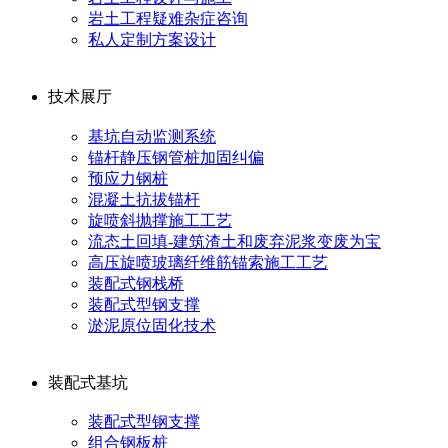
岩土工程疑难杂症咨询
私人定制方案设计
技术展厅
基坑自动监测系统
锚杆静压钢管桩加固纠偏
预应力钢桩
混凝土抗拔锚杆
旋喷斜抛撑施工工艺
流态土回填-建筑渣土和废弃泥浆变废为宝
高压旋喷玻璃纤维筋锚索施工工艺
装配式钢栈桥
装配式型钢支撑
淤泥原位固化技术
装配式基坑
装配式型钢支撑
组合钢板桩