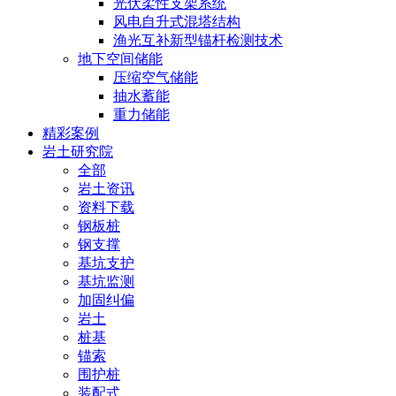
光伏柔性支架系统
风电自升式混塔结构
渔光互补新型锚杆检测技术
地下空间储能
压缩空气储能
抽水蓄能
重力储能
精彩案例
岩土研究院
全部
岩土资讯
资料下载
钢板桩
钢支撑
基坑支护
基坑监测
加固纠偏
岩土
桩基
锚索
围护桩
装配式