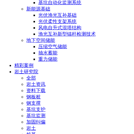
基坑自动化监测系统
新能源基础
光伏渔光互补基础
光伏柔性支架系统
风电自升式混塔结构
渔光互补新型锚杆检测技术
地下空间储能
压缩空气储能
抽水蓄能
重力储能
精彩案例
岩土研究院
全部
岩土资讯
资料下载
钢板桩
钢支撑
基坑支护
基坑监测
加固纠偏
岩土