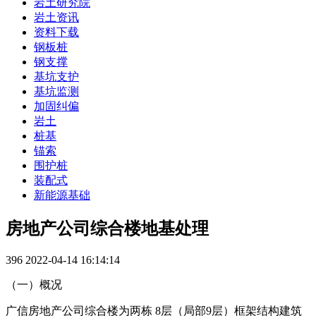
岩土研究院
岩土资讯
资料下载
钢板桩
钢支撑
基坑支护
基坑监测
加固纠偏
岩土
桩基
锚索
围护桩
装配式
新能源基础
房地产公司综合楼地基处理
396
2022-04-14 16:14:14
（一）概况
广信房地产公司综合楼为两栋 8层（局部9层）框架结构建筑