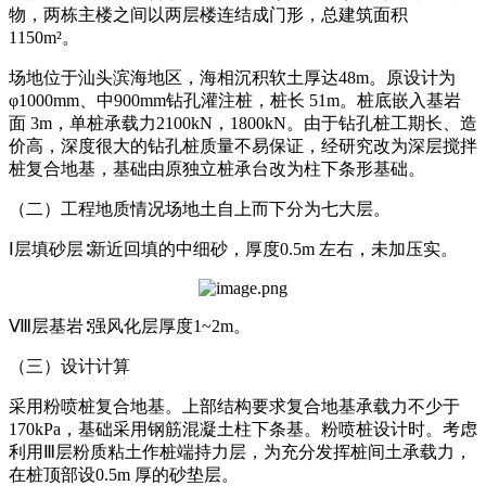
物，两栋主楼之间以两层楼连结成门形，总建筑面积
1150m²。
场地位于汕头滨海地区，海相沉积软土厚达48m。原设计为
φ1000mm、中900mm钻孔灌注桩，桩长 51m。桩底嵌入基岩
面 3m，单桩承载力2100kN，1800kN。由于钻孔桩工期长、造
价高，深度很大的钻孔桩质量不易保证，经研究改为深层搅拌
桩复合地基，基础由原独立桩承台改为柱下条形基础。
（二）工程地质情况场地土自上而下分为七大层。
Ⅰ层填砂层∶新近回填的中细砂，厚度0.5m 左右，未加压实。
Ⅷ层基岩∶强风化层厚度1~2m。
（三）设计计算
采用粉喷桩复合地基。上部结构要求复合地基承载力不少于
170kPa，基础采用钢筋混凝土柱下条基。粉喷桩设计时。考虑
利用Ⅲ层粉质粘土作桩端持力层，为充分发挥桩间土承载力，
在桩顶部设0.5m 厚的砂垫层。