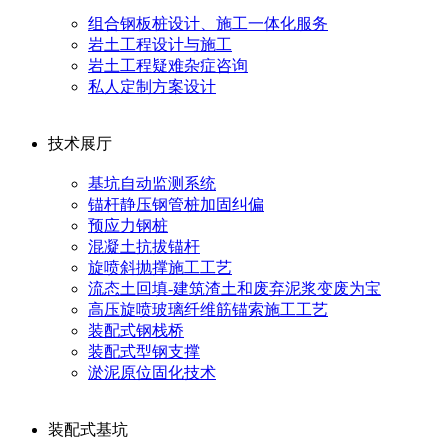
组合钢板桩设计、施工一体化服务
岩土工程设计与施工
岩土工程疑难杂症咨询
私人定制方案设计
技术展厅
基坑自动监测系统
锚杆静压钢管桩加固纠偏
预应力钢桩
混凝土抗拔锚杆
旋喷斜抛撑施工工艺
流态土回填-建筑渣土和废弃泥浆变废为宝
高压旋喷玻璃纤维筋锚索施工工艺
装配式钢栈桥
装配式型钢支撑
淤泥原位固化技术
装配式基坑