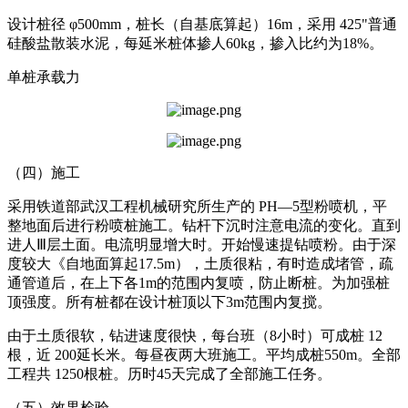
设计桩径 φ500mm，桩长（自基底算起）16m，采用 425"普通
硅酸盐散装水泥，每延米桩体掺人60kg，掺入比约为18%。
单桩承载力
（四）施工
采用铁道部武汉工程机械研究所生产的 PH—5型粉喷机，平
整地面后进行粉喷桩施工。钻杆下沉时注意电流的变化。直到
进人Ⅲ层土面。电流明显增大时。开始慢速提钻喷粉。由于深
度较大《自地面算起17.5m），土质很粘，有时造成堵管，疏
通管道后，在上下各1m的范围内复喷，防止断桩。为加强桩
顶强度。所有桩都在设计桩顶以下3m范围内复搅。
由于土质很软，钻进速度很快，每台班（8小时）可成桩 12
根，近 200延长米。每昼夜两大班施工。平均成桩550m。全部
工程共 1250根桩。历时45天完成了全部施工任务。
（五）效果检验