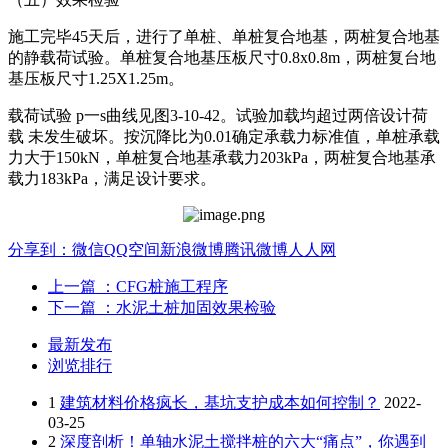
施工完毕45天后，进行了单桩、单桩复合地基，两桩复合地基
的静载荷试验。单桩复合地基压板尺寸0.8x0.8m，两桩复台地
基压板尺寸1.25X1.25m。
载荷试验 p一s曲线见图3-10-42。试验加载均超过两倍设计荷
载 未发生破坏。按沉降比为0.01确定承载力标准值，单桩承载
力大于150kN，单桩复合地基承载力203kPa，两桩复合地基承
载力183kPa，满足设计要求。
分享到：
微信
QQ空间
新浪微博
腾讯微博
人人网
上一篇
：CFG桩施工程序
下一篇
：水泥土桩加固效果检验
最新发布
浏览排行
1
建筑材料价格疯长，基坑支护成本如何控制？
2022-
03-25
2
深度剖析！单轴水泥土搅拌桩的六大“痛点”，你遇到