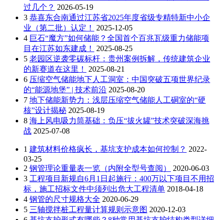
过几个？
2026-05-19
3
恭喜东合南通过江苏省2025年度省级专精特新中小企
业（第二批）认定！
2025-12-05
4
巨石“魔方”如何储能？全国首个百兆瓦级重力储能项
目在江苏如东建成！
2025-08-25
5
老园区逆袭零碳标杆：贵州案例拆解，传统建筑企业
的新赛道在这里！
2025-08-21
6
压缩空气储能地下人工洞室：中国突破五项世界纪录
的“能源地堡” | 技术前沿
2025-08-20
7
地下储能新势力：浅层压缩空气储能人工硐室的“硬
核”设计揭秘
2025-08-19
8
海上风电吸力筒基础：负压“拔火罐”技术突破深海挑
战
2025-07-08
1
建筑材料价格疯长，基坑支护成本如何控制？
2022-
03-25
2
钢管理论重量表一览（内附全型号查阅）
2020-06-03
3
工程项目新规自6月1日起施行：400万以下项目不用招
标，施工招标文件中须列出危大工程清单
2018-04-18
4
钢管的尺寸规格大全
2020-06-29
5
三轴搅拌桩工程量计算规则示意图
2020-12-03
6
基坑支护形式有哪些？8种常用基坑支护结构类型详细