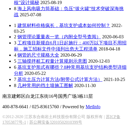
核”设计揭秘
2025-08-19
8
海上风电吸力筒基础：负压“拔火罐”技术突破深海挑
战
2025-07-08
1
建筑材料价格疯长，基坑支护成本如何控制？
2022-
03-25
2
钢管理论重量表一览（内附全型号查阅）
2020-06-03
3
工程项目新规自6月1日起施行：400万以下项目不用招
标，施工招标文件中须列出危大工程清单
2018-04-18
4
钢管的尺寸规格大全
2020-06-29
5
三轴搅拌桩工程量计算规则示意图
2020-12-03
6
基坑支护形式有哪些？8种常用基坑支护结构类型详细
分析
2020-05-22
7
基坑土压力计算方法(附带公式计算方法）
2021-10-25
8
几种常用的挡土墙施工图解
2020-11-30
南京建邺区白龙江东街16号国秀广场3栋11层
400-878-6641 / 025-83615760 / Powered by
MetInfo
©2012-2020 江苏东合南岩土科技股份有限公司 版权所有 |
苏ICP备
17053877号-1
|
苏公网安备32010502010399号