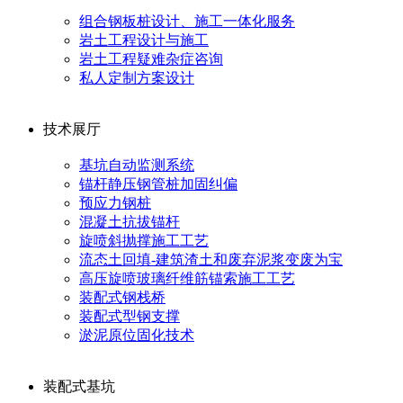
组合钢板桩设计、施工一体化服务
岩土工程设计与施工
岩土工程疑难杂症咨询
私人定制方案设计
技术展厅
基坑自动监测系统
锚杆静压钢管桩加固纠偏
预应力钢桩
混凝土抗拔锚杆
旋喷斜抛撑施工工艺
流态土回填-建筑渣土和废弃泥浆变废为宝
高压旋喷玻璃纤维筋锚索施工工艺
装配式钢栈桥
装配式型钢支撑
淤泥原位固化技术
装配式基坑