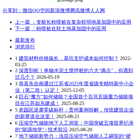
分享到：
微信
QQ空间
新浪微博
腾讯微博
人人网
上一篇
：变桩长粉喷桩在复杂软弱地基加固中的应用
下一篇
：粉喷桩在软土地基加固中的应用
最新发布
浏览排行
1
建筑材料价格疯长，基坑支护成本如何控制？
2022-
03-25
2
深度剖析！单轴水泥土搅拌桩的六大“痛点”，你遇到
过几个？
2026-05-19
3
恭喜东合南通过江苏省2025年度省级专精特新中小企
业（第二批）认定！
2025-12-05
4
巨石“魔方”如何储能？全国首个百兆瓦级重力储能项
目在江苏如东建成！
2025-08-25
5
老园区逆袭零碳标杆：贵州案例拆解，传统建筑企业
的新赛道在这里！
2025-08-21
6
压缩空气储能地下人工洞室：中国突破五项世界纪录
的“能源地堡” | 技术前沿
2025-08-20
7
地下储能新势力：浅层压缩空气储能人工硐室的“硬