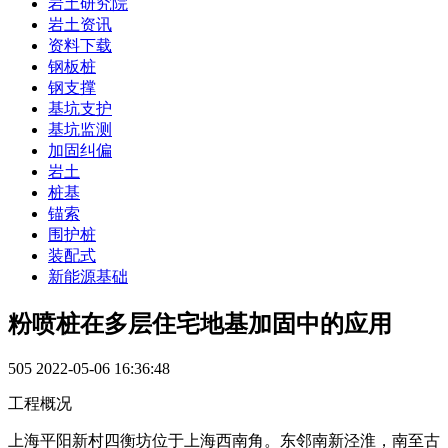
岩土研究院
岩土资讯
资料下载
钢板桩
钢支撑
基坑支护
基坑监测
加固纠偏
岩土
桩基
锚索
围护桩
装配式
新能源基础
粉喷桩在多层住宅地基加固中的应用
505
2022-05-06 16:36:48
工程概况
上海平阳新村四衡坊位于上海西南角。东邻南新泾淮，南至古