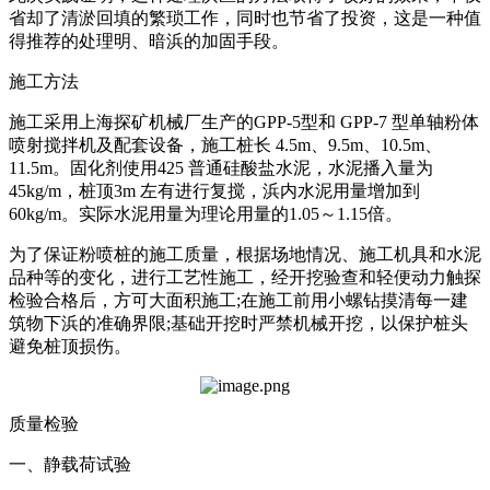
省却了清淤回填的繁琐工作，同时也节省了投资，这是一种值
得推荐的处理明、暗浜的加固手段。
施工方法
施工采用上海探矿机械厂生产的GPP-5型和 GPP-7 型单轴粉体
喷射搅拌机及配套设备，施工桩长 4.5m、9.5m、10.5m、
11.5m。固化剂使用425 普通硅酸盐水泥，水泥播入量为
45kg/m，桩顶3m 左有进行复搅，浜内水泥用量增加到
60kg/m。实际水泥用量为理论用量的1.05～1.15倍。
为了保证粉喷桩的施工质量，根据场地情况、施工机具和水泥
品种等的变化，进行工艺性施工，经开挖验查和轻便动力触探
检验合格后，方可大面积施工;在施工前用小螺钻摸清每一建
筑物下浜的准确界限;基础开挖时严禁机械开挖，以保护桩头
避免桩顶损伤。
质量检验
一、静载荷试验