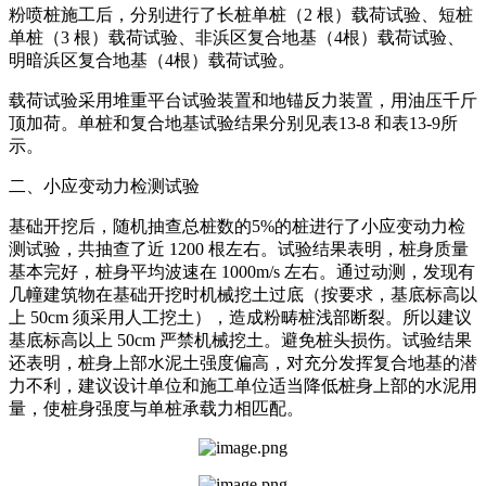
粉喷桩施工后，分别进行了长桩单桩（2 根）载荷试验、短桩
单桩（3 根）载荷试验、非浜区复合地基（4根）载荷试验、
明暗浜区复合地基（4根）载荷试验。
载荷试验采用堆重平台试验装置和地锚反力装置，用油压千斤
顶加荷。单桩和复合地基试验结果分别见表13-8 和表13-9所
示。
二、小应变动力检测试验
基础开挖后，随机抽查总桩数的5%的桩进行了小应变动力检
测试验，共抽查了近 1200 根左右。试验结果表明，桩身质量
基本完好，桩身平均波速在 1000m/s 左右。通过动测，发现有
几幢建筑物在基础开挖时机械挖土过底（按要求，基底标高以
上 50cm 须采用人工挖土），造成粉畴桩浅部断裂。所以建议
基底标高以上 50cm 严禁机械挖土。避免桩头损伤。试验结果
还表明，桩身上部水泥土强度偏高，对充分发挥复合地基的潜
力不利，建议设计单位和施工单位适当降低桩身上部的水泥用
量，使桩身强度与单桩承载力相匹配。