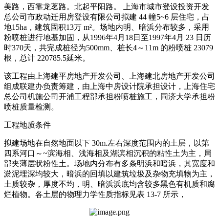
美路，西靠龙茗路。北起平阳路。 上海市城市登设投资开发
总公司市政动迁用房登设有限公司拟建 44 幢5~6 层住宅，占
地15ha，建筑固积13万 m²。场地内明、暗浜分布较多，采用
粉喷桩进行地基加固，从1996年4月18日至1997年4月 23 日历
时370天，共完成桩径为500mm、桩长4～11m 的粉喷桩 23079
根，总计 220785.5延米。
该工程由上海建平房地产开发公司、上海建北房地产开发公司
组成联建办负责筹建，由上海中房设计院承担设计，上海住宅
总公司机施公司开浦工程部承担粉喷桩施工，同济大学承担粉
喷桩质量检测。
工程地质条件
拟建场地在自然地面以下 30m.左右深度范围内的土层，以第
四系河口～~滨海相、浅海相及湖滨相沉积的粘性土为主，局
部夹薄层状粉性土。场地内分布有多条明浜和暗浜，其宽度和
淤泥埋深均较大，暗浜的回填以建筑垃圾及杂物充填物为主，
土质较杂，厚度不均，明、暗浜浜底均含较多黑色有机质和腐
烂植物。各土层的物理力学性质指标见表 13-7 所示，