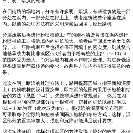
三、明、暗浜的处理
在四街坊的场地内，分布有许多明、暗浜，有些建筑物是一部
分处在浜内、一部分处在好土上。或者建筑物整个座落在浜
内。以前的处理方法有的采用清淤后回填，经压路机
分层压实后再进行粉喷桩施工; 有的则不清淤育接在浜内进行
粉喷桩施工。将浜域内的桩长加大。前者由于回填土的土质各
异。加上压路机碾压后也很难保证回填十的密实度。则其复合
地基承载力将比非浜区低3后者由于粉畴桩的上部（5~10）d
范围内受力最大。而对浜域内桩身不作特别处理。其桩身强度
将很难满足荷载传递的要求。故两种方法均不能取得满意的效
果。
此次在明、暗浜的处理方法上，聚用提高滨域（指平面和深度
上）内粉喷桩的设计置换率，即在浜的范围内采用长短桩相结
合的方法（见图 13-4）。先按非浜进行常规设计，然后在四
根长桩中间的空隙部分插一根短桩，短桩的桩长以超过浜底
0.5～1.0m为宜（此次取为4m）。根据浜的深度和分布范围，
可采取每个空隙均加短桩或间隔加短桩的布桩方式，这样，浜
区部分的置换率加大，强度和沉降都能满足设计要求。
此次实践证明，这样处理浜区的方法取得了较好的效果，不仅