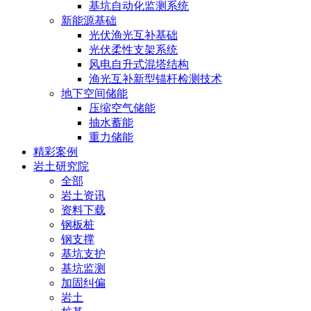
基坑自动化监测系统
新能源基础
光伏渔光互补基础
光伏柔性支架系统
风电自升式混塔结构
渔光互补新型锚杆检测技术
地下空间储能
压缩空气储能
抽水蓄能
重力储能
精彩案例
岩土研究院
全部
岩土资讯
资料下载
钢板桩
钢支撑
基坑支护
基坑监测
加固纠偏
岩土