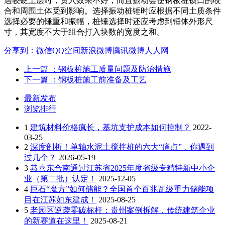
遇较硬土层时，贯入效果不好，而且振动会使钢板桩锁口的咬
合和周围土体受到影响。选择振动桩锤时应根据不同土质条件
选择必要的锤重和振幅，桩锤选择时还应考虑到锤体外形尺
寸，其宽度不大于组合打入块数的宽度之和。
分享到：
微信
QQ空间
新浪微博
腾讯微博
人人网
上一篇
：钢板桩施工质量问题及防治措施
下一篇
：钢板桩施工前准备及工艺
最新发布
浏览排行
1
建筑材料价格疯长，基坑支护成本如何控制？
2022-
03-25
2
深度剖析！单轴水泥土搅拌桩的六大“痛点”，你遇到
过几个？
2026-05-19
3
恭喜东合南通过江苏省2025年度省级专精特新中小企
业（第二批）认定！
2025-12-05
4
巨石“魔方”如何储能？全国首个百兆瓦级重力储能项
目在江苏如东建成！
2025-08-25
5
老园区逆袭零碳标杆：贵州案例拆解，传统建筑企业
的新赛道在这里！
2025-08-21