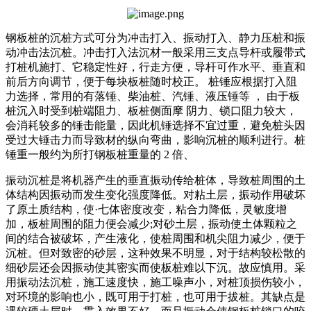
钢板桩的沉桩方式可分为冲击打入、振动打入、静力压桩和振
动冲击法沉桩。冲击打入法沉材一般采用三支点导杆或履带式
打桩机施打、它稳定性好，行走方便，导杆可作水平、垂直和
前后方向调节，便于每块板桩随时校正。 桩锤应根据打入阻
力选择，常用的有落锤、柴油桩、汽锤、液压锤等 ， 由于板
桩沉入时受到桩端阻力、板桩侧面摩 阴力、锁口阻力较大，
会消耗较多的锤击能量，因此机锤选择不宜过重，避免桩头因
受过大锤击力而导致材的纵向弯曲，影响沉桩的顺利进行。桩
锤重一般约为所打钢板桩重量的 2 倍、
振动沉桩是将机器产生的垂直振动传给桩体，导致桩周围的土
体结构因振动而发生变化强度降低。对粘土层，振动作用破坏
了原土质结构，使·七体密度改变，粘合力降低，灵敏度增
加，板桩周围的阻力便会减少;对砂土层，振动使土体颗粒之
间的结合被破坏，产生液化，使桩周围和机尖阻力减少，便于
沉桩。但对致密的砂层，这种效果不明显，对于结构较松散的
细砂层还会因振动使其密实而使板桩难以下沉。故应慎用。采
用振动法沉桩，施工速度快，施工噪声小，对桩顶损伤较小，
对环境的影响也小，既可用于打桩，也可用于拔桩。其缺点是