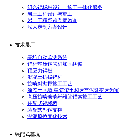
组合钢板桩设计、施工一体化服务
岩土工程设计与施工
岩土工程疑难杂症咨询
私人定制方案设计
技术展厅
基坑自动监测系统
锚杆静压钢管桩加固纠偏
预应力钢桩
混凝土抗拔锚杆
旋喷斜抛撑施工工艺
流态土回填-建筑渣土和废弃泥浆变废为宝
高压旋喷玻璃纤维筋锚索施工工艺
装配式钢栈桥
装配式型钢支撑
淤泥原位固化技术
装配式基坑