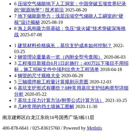
6
压缩空气储能地下人工洞室：中国突破五项世界纪录
的“能源地堡” | 技术前沿
2025-08-20
7
地下储能新势力：浅层压缩空气储能人工硐室的“硬
核”设计揭秘
2025-08-19
8
海上风电吸力筒基础：负压“拔火罐”技术突破深海挑
战
2025-07-08
1
建筑材料价格疯长，基坑支护成本如何控制？
2022-
03-25
2
钢管理论重量表一览（内附全型号查阅）
2020-06-03
3
工程项目新规自6月1日起施行：400万以下项目不用招
标，施工招标文件中须列出危大工程清单
2018-04-18
4
钢管的尺寸规格大全
2020-06-29
5
三轴搅拌桩工程量计算规则示意图
2020-12-03
6
基坑支护形式有哪些？8种常用基坑支护结构类型详细
分析
2020-05-22
7
基坑土压力计算方法(附带公式计算方法）
2021-10-25
8
几种常用的挡土墙施工图解
2020-11-30
南京建邺区白龙江东街16号国秀广场3栋11层
400-878-6641 / 025-83615760 / Powered by
MetInfo