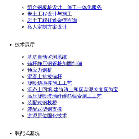
组合钢板桩设计、施工一体化服务
岩土工程设计与施工
岩土工程疑难杂症咨询
私人定制方案设计
技术展厅
基坑自动监测系统
锚杆静压钢管桩加固纠偏
预应力钢桩
混凝土抗拔锚杆
旋喷斜抛撑施工工艺
流态土回填-建筑渣土和废弃泥浆变废为宝
高压旋喷玻璃纤维筋锚索施工工艺
装配式钢栈桥
装配式型钢支撑
淤泥原位固化技术
装配式基坑