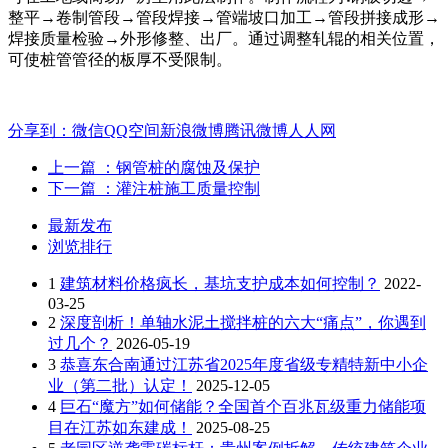
整平→卷制管段→管段焊接→管端坡口加工→管段拼接成形→
焊接质量检验→外形修整、出厂。通过调整轧辊的相关位置，
可使桩管管径的板厚不受限制。
分享到：
微信
QQ空间
新浪微博
腾讯微博
人人网
上一篇
：钢管桩的腐蚀及保护
下一篇
：灌注桩施工质量控制
最新发布
浏览排行
1
建筑材料价格疯长，基坑支护成本如何控制？
2022-
03-25
2
深度剖析！单轴水泥土搅拌桩的六大“痛点”，你遇到
过几个？
2026-05-19
3
恭喜东合南通过江苏省2025年度省级专精特新中小企
业（第二批）认定！
2025-12-05
4
巨石“魔方”如何储能？全国首个百兆瓦级重力储能项
目在江苏如东建成！
2025-08-25