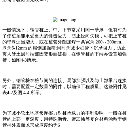
一般情况下，钢管桩上、中、下节常采用同一壁厚，但有时为
了使桩顶能承受更大的锤击应力，防止径向失稳，可把上节桩
的壁厚适当增大，或在桩管外圈加焊一条宽为 200～300mm、
厚为6-12mm 的扁钢加强箍;同时为减少桩管下沉摩阻力，防止
贯人硬土层时端部因变形而破损，在钢管桩的下端亦设置加强
箍，如图4-3所示。
另外，钢管桩在桩节间的连接、局部加强以及与上部承台连接
时，需要配置一定数量的附件，以确保工程质量。这些附件见
表4-2及图 4-4 所示。
为了减小软土地基负摩擦力对桩承载力的不利影响，一般在桩
管的上部一定深度，用特殊沥青、聚乙烯等复合材料涂敷于钢
管桩外表面以形成厚度约为6