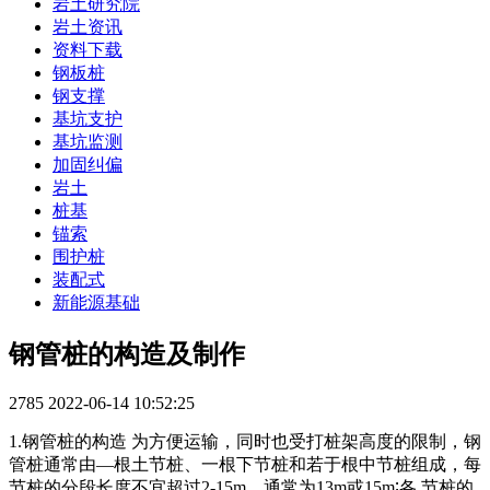
岩土研究院
岩土资讯
资料下载
钢板桩
钢支撑
基坑支护
基坑监测
加固纠偏
岩土
桩基
锚索
围护桩
装配式
新能源基础
钢管桩的构造及制作
2785
2022-06-14 10:52:25
1.钢管桩的构造 为方便运输，同时也受打桩架高度的限制，钢
管桩通常由—根土节桩、一根下节桩和若于根中节桩组成，每
节桩的分段长度不宜超过2-15m，通常为13m或15m∶各 节桩的