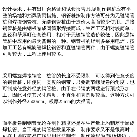
设计要求，并有出厂合格证和试验报告.现场制作钢桩应有平
整的场地和挡风防雨措施、钢管桩按制作方法可分为无缝钢管
桩和焊接钢管桩。无缝钢管桩由于造价太高而较少使用。焊接
钢管桩是由钢板卷成圆筒形焊接而成，生产工艺相对较简单，
直径和壁厚叮任意选用，相对于无缝钢管造价较低，因此是钢
管桩中应用的最为普遍的一种。钢管桩的焊制多采用电焊，按
加工工艺有螺旋缝焊接钢管和直缝钢管两种，由于螺旋缝钢管
刚度较大，工程上使用较多。
采用螺旋焊接钢管，桩管的长度不受限制，可以得到任意长度
的钢管桩，即使同一宽度的钢带，只要调节螺旋卷的角度，也
可制成任意外径的钢管桩。由于在带钢的两端进行预成形加
工、因此可使其尺寸精度、平直角和真圆度较高。这种方法可
以制作外径2500mm、板厚25mm的大径管。
而平板卷制钢管无论在制作精度还是在生产量上均稍差于螺旋
焊接管。当工程的钢管桩数量不多、制作要求又不是很高时，
可在工地或简易广房里用此法制作。制作流程为∶钢板切边→