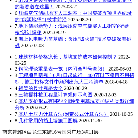
5
老园区逆袭零碳标杆：贵州案例拆解，传统建筑企业
的新赛道在这里！
2025-08-21
6
压缩空气储能地下人工洞室：中国突破五项世界纪录
的“能源地堡” | 技术前沿
2025-08-20
7
地下储能新势力：浅层压缩空气储能人工硐室的“硬
核”设计揭秘
2025-08-19
8
海上风电吸力筒基础：负压“拔火罐”技术突破深海挑
战
2025-07-08
1
建筑材料价格疯长，基坑支护成本如何控制？
2022-
03-25
2
钢管理论重量表一览（内附全型号查阅）
2020-06-03
3
工程项目新规自6月1日起施行：400万以下项目不用招
标，施工招标文件中须列出危大工程清单
2018-04-18
4
钢管的尺寸规格大全
2020-06-29
5
三轴搅拌桩工程量计算规则示意图
2020-12-03
6
基坑支护形式有哪些？8种常用基坑支护结构类型详细
分析
2020-05-22
7
基坑土压力计算方法(附带公式计算方法）
2021-10-25
8
几种常用的挡土墙施工图解
2020-11-30
南京建邺区白龙江东街16号国秀广场3栋11层