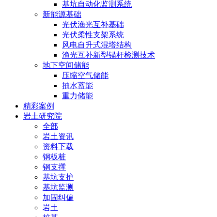
基坑自动化监测系统
新能源基础
光伏渔光互补基础
光伏柔性支架系统
风电自升式混塔结构
渔光互补新型锚杆检测技术
地下空间储能
压缩空气储能
抽水蓄能
重力储能
精彩案例
岩土研究院
全部
岩土资讯
资料下载
钢板桩
钢支撑
基坑支护
基坑监测
加固纠偏
岩土