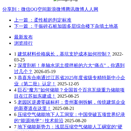
分享到：
微信
QQ空间
新浪微博
腾讯微博
人人网
上一篇
：柔性桩的判定标准
下一篇
：干振碎石桩加固多层综合楼下杂填土地基
最新发布
浏览排行
1
建筑材料价格疯长，基坑支护成本如何控制？
2022-
03-25
2
深度剖析！单轴水泥土搅拌桩的六大“痛点”，你遇到
过几个？
2026-05-19
3
恭喜东合南通过江苏省2025年度省级专精特新中小企
业（第二批）认定！
2025-12-05
4
巨石“魔方”如何储能？全国首个百兆瓦级重力储能项
目在江苏如东建成！
2025-08-25
5
老园区逆袭零碳标杆：贵州案例拆解，传统建筑企业
的新赛道在这里！
2025-08-21
6
压缩空气储能地下人工洞室：中国突破五项世界纪录
的“能源地堡” | 技术前沿
2025-08-20
7
地下储能新势力：浅层压缩空气储能人工硐室的“硬