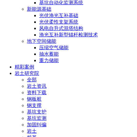
基坑自动化监测系统
新能源基础
光伏渔光互补基础
光伏柔性支架系统
风电自升式混塔结构
渔光互补新型锚杆检测技术
地下空间储能
压缩空气储能
抽水蓄能
重力储能
精彩案例
岩土研究院
全部
岩土资讯
资料下载
钢板桩
钢支撑
基坑支护
基坑监测
加固纠偏
岩土