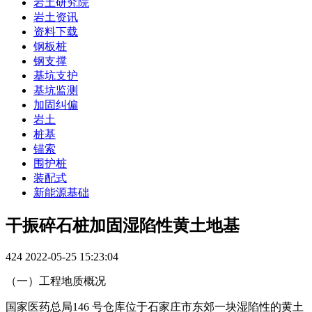
岩土研究院
岩土资讯
资料下载
钢板桩
钢支撑
基坑支护
基坑监测
加固纠偏
岩土
桩基
锚索
围护桩
装配式
新能源基础
干振碎石桩加固湿陷性黄土地基
424
2022-05-25 15:23:04
（一）工程地质概况
国家医药总局146 号仓库位于石家庄市东郊一块湿陷性的黄土