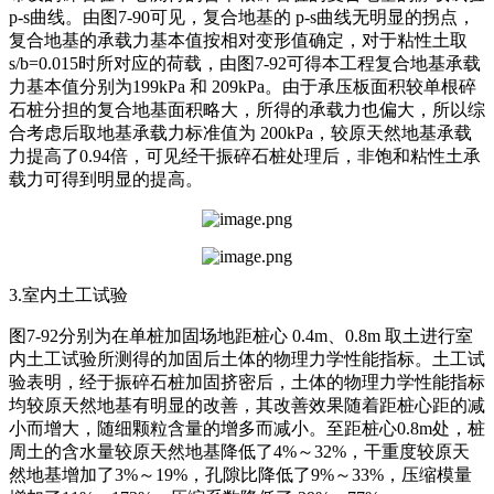
p-s曲线。由图7-90可见，复合地基的 p-s曲线无明显的拐点，
复合地基的承载力基本值按相对变形值确定，对于粘性土取
s/b=0.015时所对应的荷载，由图7-92可得本工程复合地基承载
力基本值分别为199kPa 和 209kPa。由于承压板面积较单根碎
石桩分担的复合地基面积略大，所得的承载力也偏大，所以综
合考虑后取地基承载力标准值为 200kPa，较原天然地基承载
力提高了0.94倍，可见经干振碎石桩处理后，非饱和粘性土承
载力可得到明显的提高。
3.室内土工试验
图7-92分别为在单桩加固场地距桩心 0.4m、0.8m 取土进行室
内土工试验所测得的加固后土体的物理力学性能指标。土工试
验表明，经于振碎石桩加固挤密后，土体的物理力学性能指标
均较原天然地基有明显的改善，其改善效果随着距桩心距的减
小而增大，随细颗粒含量的增多而减小。至距桩心0.8m处，桩
周土的含水量较原天然地基降低了4%～32%，干重度较原天
然地基增加了3%～19%，孔隙比降低了9%～33%，压缩模量