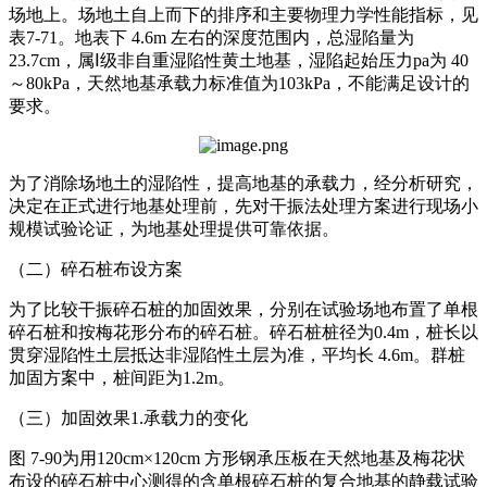
场地上。场地土自上而下的排序和主要物理力学性能指标，见
表7-71。地表下 4.6m 左右的深度范围内，总湿陷量为
23.7cm，属Ⅰ级非自重湿陷性黄土地基，湿陷起始压力pa为 40
～80kPa，天然地基承载力标准值为103kPa，不能满足设计的
要求。
为了消除场地土的湿陷性，提高地基的承载力，经分析研究，
决定在正式进行地基处理前，先对干振法处理方案进行现场小
规模试验论证，为地基处理提供可靠依据。
（二）碎石桩布设方案
为了比较干振碎石桩的加固效果，分别在试验场地布置了单根
碎石桩和按梅花形分布的碎石桩。碎石桩桩径为0.4m，桩长以
贯穿湿陷性土层抵达非湿陷性土层为准，平均长 4.6m。群桩
加固方案中，桩间距为1.2m。
（三）加固效果1.承载力的变化
图 7-90为用120cm×120cm 方形钢承压板在天然地基及梅花状
布设的碎石桩中心测得的含单根碎石桩的复合地基的静载试验