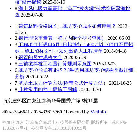
核”设计揭秘
2025-08-19
8
海上风电吸力筒基础：负压“拔火罐”技术突破深海挑
战
2025-07-08
1
建筑材料价格疯长，基坑支护成本如何控制？
2022-
03-25
2
钢管理论重量表一览（内附全型号查阅）
2020-06-03
3
工程项目新规自6月1日起施行：400万以下项目不用招
标，施工招标文件中须列出危大工程清单
2018-04-18
4
钢管的尺寸规格大全
2020-06-29
5
三轴搅拌桩工程量计算规则示意图
2020-12-03
6
基坑支护形式有哪些？8种常用基坑支护结构类型详细
分析
2020-05-22
7
基坑土压力计算方法(附带公式计算方法）
2021-10-25
8
几种常用的挡土墙施工图解
2020-11-30
南京建邺区白龙江东街16号国秀广场3栋11层
400-878-6641 / 025-83615760 / Powered by
MetInfo
©2012-2020 江苏东合南岩土科技股份有限公司 版权所有 |
苏ICP备
17053877号-1
|
苏公网安备32010502010399号