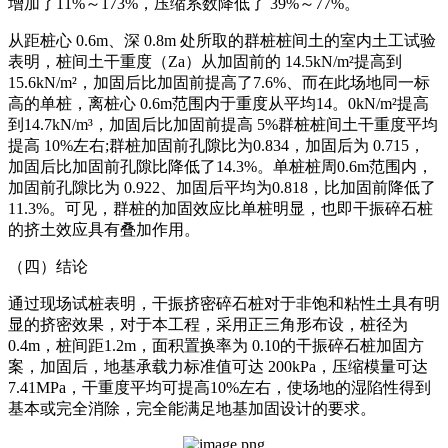
增加了11%～173%，压缩系数降低了 39%～77%。
从距桩心 0.6m、深 0.8m 处所取的群桩桩间土的室内土工试验
表明，桩间土干重度（Za）从加固前的 14.5kN/m²提高到
15.6kN/m²，加固后比加固前提高了7.6%、而在此场地同一标
高的单桩，离桩心 0.6m范围内于重度从平均14。0kN/m²提高
到14.7kN/m³，加固后比加固前提高 5%群桩桩间土干重度平均
提高 10%左右;群桩加固前孔隙比为0.834，加固后为 0.715，
加固后比加固前孔隙比降低了14.3%。单桩桩周0.6m范围内，
加固前孔隙比为 0.922、加固后平均为0.818，比加固前降低了
11.3%。可见，群桩的加固效应比单桩明显，也即干振碎石桩
的挤土效应具有叠加作用。
（四）结论
通过现场试桩表明，干振挤密碎石桩对于非饱和粘性土具有明
显的挤密效果，对于本工程，采用正三角形布设，桩径为
0.4m，桩间距1.2m，面积置换率为 0.10的干振碎石桩加固方
案，加固后，地基承载力标准值可达 200kPa，压缩模量可达
7.41MPa，干重度平均可提高10%左右，使场地的湿陷性得到
基本或完全消除，完全能满足地基加固设计的要求。