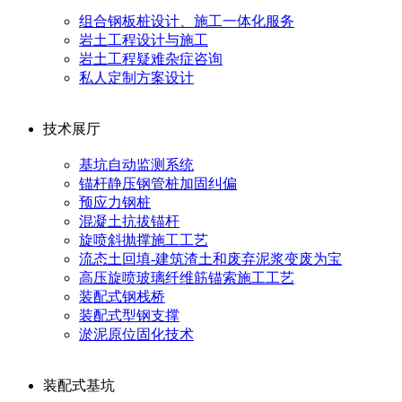
组合钢板桩设计、施工一体化服务
岩土工程设计与施工
岩土工程疑难杂症咨询
私人定制方案设计
技术展厅
基坑自动监测系统
锚杆静压钢管桩加固纠偏
预应力钢桩
混凝土抗拔锚杆
旋喷斜抛撑施工工艺
流态土回填-建筑渣土和废弃泥浆变废为宝
高压旋喷玻璃纤维筋锚索施工工艺
装配式钢栈桥
装配式型钢支撑
淤泥原位固化技术
装配式基坑