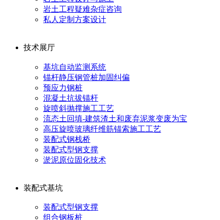
岩土工程疑难杂症咨询
私人定制方案设计
技术展厅
基坑自动监测系统
锚杆静压钢管桩加固纠偏
预应力钢桩
混凝土抗拔锚杆
旋喷斜抛撑施工工艺
流态土回填-建筑渣土和废弃泥浆变废为宝
高压旋喷玻璃纤维筋锚索施工工艺
装配式钢栈桥
装配式型钢支撑
淤泥原位固化技术
装配式基坑
装配式型钢支撑
组合钢板桩