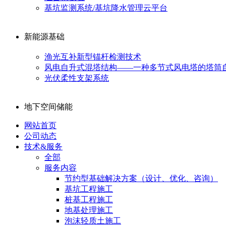
基坑监测系统/基坑降水管理云平台
新能源基础
渔光互补新型锚杆检测技术
风电自升式混塔结构——一种多节式风电塔的塔筒
光伏柔性支架系统
地下空间储能
网站首页
公司动态
技术&服务
全部
服务内容
节约型基础解决方案（设计、优化、咨询）
基坑工程施工
桩基工程施工
地基处理施工
泡沫轻质土施工