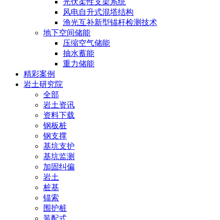
光伏柔性支架系统
风电自升式混塔结构
渔光互补新型锚杆检测技术
地下空间储能
压缩空气储能
抽水蓄能
重力储能
精彩案例
岩土研究院
全部
岩土资讯
资料下载
钢板桩
钢支撑
基坑支护
基坑监测
加固纠偏
岩土
桩基
锚索
围护桩
装配式