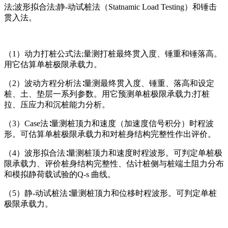
法;波形拟合法;静-动试桩法（Statnamic Load Testing）和锤击
贯入法。
（1）动力打桩公式法;量测打桩最终贯入度、锤重和锤落高。
用它估算单桩极限承载力。
（2）波动方程分析法∶量测最终贯入度、锤重、落高和设定
桩、土、垫层一系列参数。用它预测单桩极限承载力;打桩
拉、压应力和沉桩能力分析。
（3）Case法∶量测桩顶力和速度（加速度信号积分）时程波
形。可估算单桩极限承载力和对桩身结构完整性作出评价。
（4）波形拟合法∶量测桩顶力和速度时程波形。可判定单桩极
限承载力、评价桩身结构完整性、估计桩侧与桩端土阻力分布
和模拟静荷载试验的Q-s 曲线。
（5）静-动试桩法∶量测桩顶力和位移时程波形。可判定单桩
极限承载力。