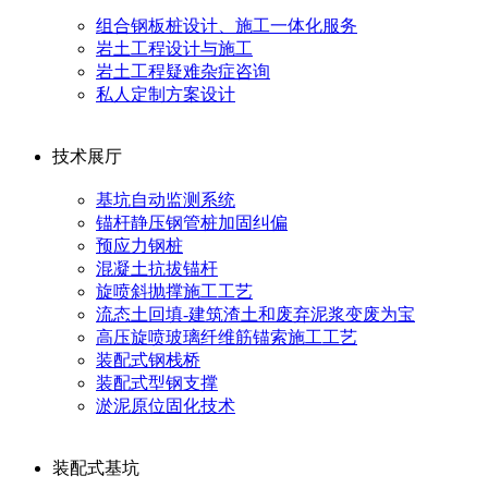
组合钢板桩设计、施工一体化服务
岩土工程设计与施工
岩土工程疑难杂症咨询
私人定制方案设计
技术展厅
基坑自动监测系统
锚杆静压钢管桩加固纠偏
预应力钢桩
混凝土抗拔锚杆
旋喷斜抛撑施工工艺
流态土回填-建筑渣土和废弃泥浆变废为宝
高压旋喷玻璃纤维筋锚索施工工艺
装配式钢栈桥
装配式型钢支撑
淤泥原位固化技术
装配式基坑