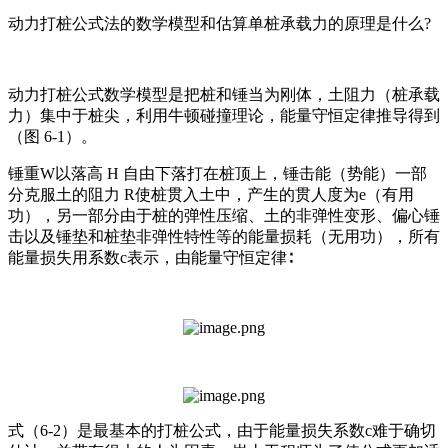
动力打桩公式法的数学模型和估算单桩承载力的原理是什么?
动力打桩公式数学模型是把桩和锤当为刚体，土阻力（桩承载
力）集中于桩尖，利用牛顿碰撞理论，能量守恒定律推导得到
（图 6-1）。
锤重W以落高 H 自由下落打在桩顶上，锤击能（势能）一部
分克服土的阻力 R使桩贯入土中，产生的贯人度为e（有用
功），另一部分由于桩的弹性压缩、土的非弹性变形、偏心锤
击以及锤垫和桩垫非弹性特性等的能量损耗（无用功），所有
能量损失用系数c表示，由能量守恒定律∶
式（6-2）是最基本的打桩公式，由于能量损失系数c难于确切