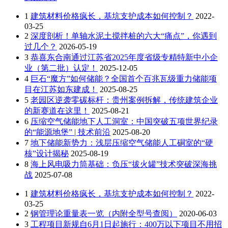
1
建筑材料价格疯长，基坑支护成本如何控制？
2022-
03-25
2
深度剖析！单轴水泥土搅拌桩的六大“痛点”，你遇到
过几个？
2026-05-19
3
恭喜东合南通过江苏省2025年度省级专精特新中小企
业（第二批）认定！
2025-12-05
4
巨石“魔方”如何储能？全国首个百兆瓦级重力储能项
目在江苏如东建成！
2025-08-25
5
老园区逆袭零碳标杆：贵州案例拆解，传统建筑企业
的新赛道在这里！
2025-08-21
6
压缩空气储能地下人工洞室：中国突破五项世界纪录
的“能源地堡” | 技术前沿
2025-08-20
7
地下储能新势力：浅层压缩空气储能人工硐室的“硬
核”设计揭秘
2025-08-19
8
海上风电吸力筒基础：负压“拔火罐”技术突破深海挑
战
2025-07-08
1
建筑材料价格疯长，基坑支护成本如何控制？
2022-
03-25
2
钢管理论重量表一览（内附全型号查阅）
2020-06-03
3
工程项目新规自6月1日起施行：400万以下项目不用招