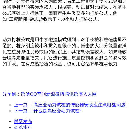
估计，并带有很大的人为因素，岩土工程师为了使公式更加适
合当地桩型的实际承载力，根据静、动试桩对比结果，在基本
公式基础上进行修正，因而产生种类繁多的打桩公式，例
如"工程新闻"杂志曾收录了 450个动力打桩公式。
动力打桩公式是用牛顿碰撞模式得到，对于长桩和桩锤能量不
足的、桩身刚度较小和贯入度很小的，锤击的大部分能量都消
耗在桩身弹性变形或锤的回跳上，其结果误差较大。如果能较
合理考虑能量损失，用它进行施工质量控制和监测是简易有效
的手段。在有成熟经验的地区，也可用它估算单桩承载力。
分享到：
微信
QQ空间
新浪微博
腾讯微博
人人网
上一篇
：高应变动力试桩的传感器安装应注意哪些问题
下一篇
：什么是高应变动力试桩?
最新发布
浏览排行