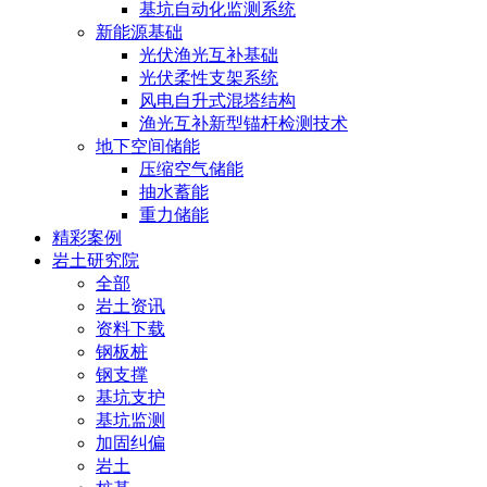
基坑自动化监测系统
新能源基础
光伏渔光互补基础
光伏柔性支架系统
风电自升式混塔结构
渔光互补新型锚杆检测技术
地下空间储能
压缩空气储能
抽水蓄能
重力储能
精彩案例
岩土研究院
全部
岩土资讯
资料下载
钢板桩
钢支撑
基坑支护
基坑监测
加固纠偏
岩土