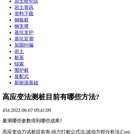
岩土研究院
岩土资讯
资料下载
钢板桩
钢支撑
基坑支护
基坑监测
加固纠偏
岩土
桩基
锚索
围护桩
装配式
新能源基础
高应变法测桩目前有哪些方法?
454
2022-06-07 09:41:09
量测哪些参数得到哪些成果?
高应变动力试桩目前有;动力打桩公式法;波动方程分析法;Case