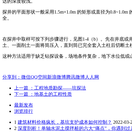
达的深度较浅。
探井的平面形状一般采用1.5m×1.0m 的矩形或直径为0.8~
全。
在探井中取样可按下列步骤进行，见图1-4（b）。先在井底
土、一面削土一面将筒压入，直到筒已完全套入土柱后切断土柱
这种方法适用于缺乏钻探设备，场地条件复杂，地下水位低或
分享到：
微信
QQ空间
新浪微博
腾讯微博
人人网
上一篇
：工程地质勘探——坑探法
下一篇
：地基土的工程性质
最新发布
浏览排行
1
建筑材料价格疯长，基坑支护成本如何控制？
2022-03-
2
深度剖析！单轴水泥土搅拌桩的六大“痛点”，你遇到过