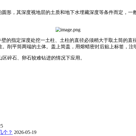
1.0m 的圆形，其深度视地层的土质和地下水埋藏深度等条件而定，一
或井壁的指定深度处挖一土柱、土柱的直径必须稍大于取土筒的
。削平筒两端的土体。盖上简盖，用熔蜡密封后贴上标签，注明土
山区碎石、卵石较难钻进的情况下应用。
25
几个？
2026-05-19