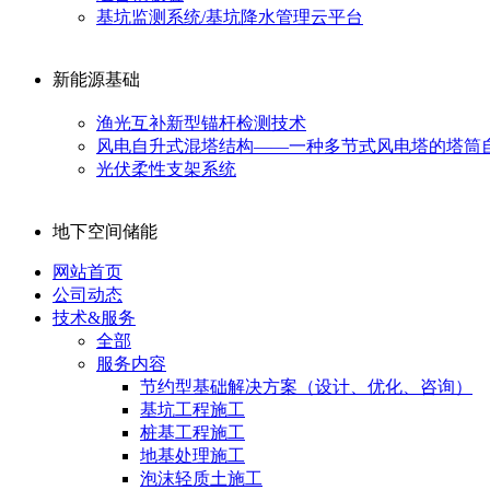
基坑监测系统/基坑降水管理云平台
新能源基础
渔光互补新型锚杆检测技术
风电自升式混塔结构——一种多节式风电塔的塔筒
光伏柔性支架系统
地下空间储能
网站首页
公司动态
技术&服务
全部
服务内容
节约型基础解决方案（设计、优化、咨询）
基坑工程施工
桩基工程施工
地基处理施工
泡沫轻质土施工