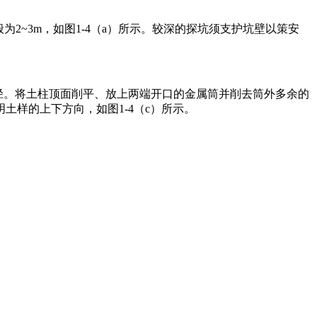
般为2~3m，如图1-4（a）所示。较深的探坑须支护坑壁以策安
直径。将土柱顶面削平、放上两端开口的金属筒并削去筒外多余的
样的上下方向，如图1-4（c）所示。