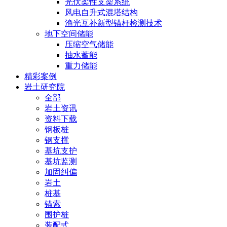
光伏柔性支架系统
风电自升式混塔结构
渔光互补新型锚杆检测技术
地下空间储能
压缩空气储能
抽水蓄能
重力储能
精彩案例
岩土研究院
全部
岩土资讯
资料下载
钢板桩
钢支撑
基坑支护
基坑监测
加固纠偏
岩土
桩基
锚索
围护桩
装配式