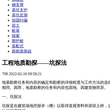
钢支撑
基坑支护
基坑监测
加固纠偏
岩土
桩基
锚索
围护桩
装配式
新能源基础
工程地质勘探——坑探法
798
2022-02-16 09:58:21
地基勘察任务和内容的确定和勘察的详细程度与工作方法的选
相同。因而，地基勘察的任务和内容也因地、因建筑物而异。
一、坑探法
坑探是在建筑场地挖探井（槽）以取得直观资料和原状土样，