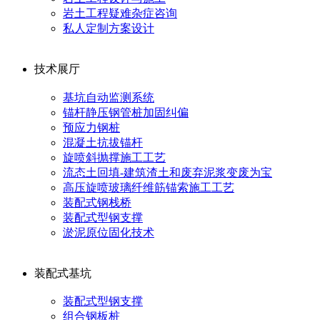
岩土工程疑难杂症咨询
私人定制方案设计
技术展厅
基坑自动监测系统
锚杆静压钢管桩加固纠偏
预应力钢桩
混凝土抗拔锚杆
旋喷斜抛撑施工工艺
流态土回填-建筑渣土和废弃泥浆变废为宝
高压旋喷玻璃纤维筋锚索施工工艺
装配式钢栈桥
装配式型钢支撑
淤泥原位固化技术
装配式基坑
装配式型钢支撑
组合钢板桩