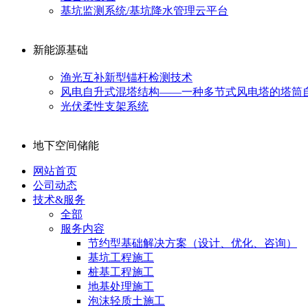
基坑监测系统/基坑降水管理云平台
新能源基础
渔光互补新型锚杆检测技术
风电自升式混塔结构——一种多节式风电塔的塔筒
光伏柔性支架系统
地下空间储能
网站首页
公司动态
技术&服务
全部
服务内容
节约型基础解决方案（设计、优化、咨询）
基坑工程施工
桩基工程施工
地基处理施工
泡沫轻质土施工