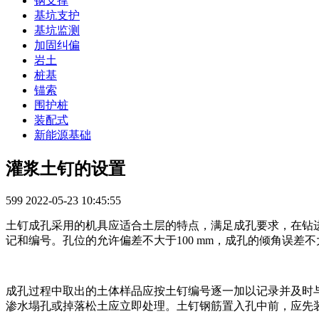
钢支撑
基坑支护
基坑监测
加固纠偏
岩土
桩基
锚索
围护桩
装配式
新能源基础
灌浆土钉的设置
599
2022-05-23 10:45:55
土钉成孔采用的机具应适合土层的特点，满足成孔要求，在钻
记和编号。孔位的允许偏差不大于100 mm，成孔的倾角误差
成孔过程中取出的土体样品应按土钉编号逐一加以记录并及时
渗水塌孔或掉落松土应立即处理。土钉钢筋置入孔中前，应先