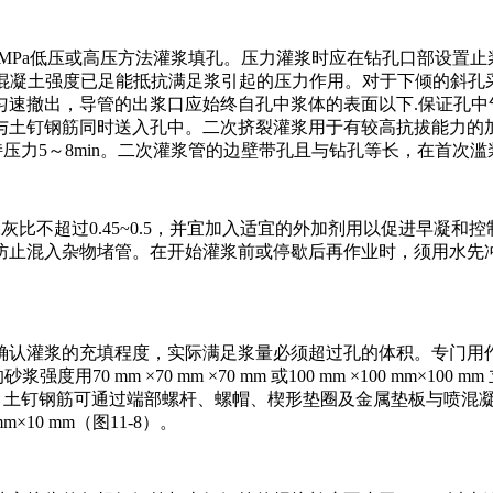
.6 MPa低压或高压方法灌浆填孔。压力灌浆时应在钻孔口部设
混凝土强度已足能抵抗满足浆引起的压力作用。对于下倾的斜孔采用重
匀速撤出，导管的出浆口应始终自孔中浆体的表面以下.保证孔中
土钉钢筋同时送入孔中。二次挤裂灌浆用于有较高抗拔能力的加强
保持压力5～8min。二次灌浆管的边壁带孔且与钻孔等长，在首次
时水灰比不超过0.45~0.5，并宜加入适宜的外加剂用以促进早
防止混入杂物堵管。在开始灌浆前或停歇后再作业时，须用水先冲
确认灌浆的充填程度，实际满足浆量必须超过孔的体积。专门用
70 mm ×70 mm ×70 mm 或100 mm ×100 mm×
0%。土钉钢筋可通过端部螺杆、螺帽、楔形垫圈及金属垫板与喷
mm×10 mm（图11-8）。