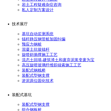
岩土工程疑难杂症咨询
私人定制方案设计
技术展厅
基坑自动监测系统
锚杆静压钢管桩加固纠偏
预应力钢桩
混凝土抗拔锚杆
旋喷斜抛撑施工工艺
流态土回填-建筑渣土和废弃泥浆变废为宝
高压旋喷玻璃纤维筋锚索施工工艺
装配式钢栈桥
装配式型钢支撑
淤泥原位固化技术
装配式基坑
装配式型钢支撑
组合钢板桩