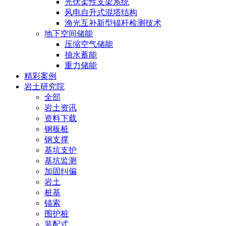
光伏柔性支架系统
风电自升式混塔结构
渔光互补新型锚杆检测技术
地下空间储能
压缩空气储能
抽水蓄能
重力储能
精彩案例
岩土研究院
全部
岩土资讯
资料下载
钢板桩
钢支撑
基坑支护
基坑监测
加固纠偏
岩土
桩基
锚索
围护桩
装配式