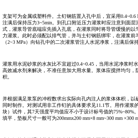
支架可为金属或塑料件。土钉钢筋置入孔中后，宜采用0.4~0
注满后保持压力3~5min。到孔口附近压力灌浆时应注意到面层
式，灌浆导管底端应先插入孔底，在灌浆同时将导管缓慢的以
力灌浆。此时必须配以排气管，并与土钉钢筋绑牢，在灌浆前与
（2~3 MPa）向钻孔中的二次灌浆管注人水泥净浆，注满后
灌浆用水泥砂浆的水灰比不宜超过0.4~0.45，当用水泥净浆
高效减水剂来解决，不准任意加大用水量。浆体应搅拌均匀，
积。
并根据满足浆泵的冲程数求出实际向孔内注人的浆体体积，以
同时制作。对测试用非工作钉的具体要求见11.1节。用作灌浆的砂浆强度用
块）试件，其7天强度平均值应不小于设计标号值的75%~8
填平，垫板尺寸一般可为200mmx200 mm×8 mm~300 mm ×300 