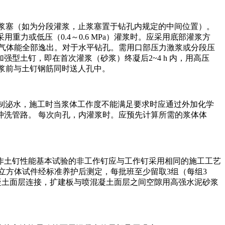
置止浆塞（如为分段灌浆，止浆塞置于钻孔内规定的中间位置）。
力或低压（0.4～0.6 MPa）灌浆时。应采用底部灌浆方
气体能全部逸出。对于水平钻孔。需用口部压力激浆或分段压
型土钉，即在首次灌浆（砂浆）终凝后2~4 h 内，用高压
滥浆前与土钉钢筋同时送人孔中。
凝和控制泌水，施工时当浆体工作度不能满足要求时应通过外加化学
洗管路。 每次向孔，内灌浆时。应预先计算所需的浆体体
作土钉性能基本试验的非工作钉应与工作钉采用相同的施工工艺
100 mm 立方体试件经标准养护后测定，每批班至少留取3组（每组3
混凝土面层连接，扩建板与喷混凝土面层之间空隙用高强水泥砂浆