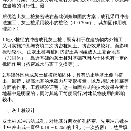
在当地的可行性。最
后优选出灰土桩挤密法在基础侧旁加固的方案，成孔采用冲击
法施工，灰土桩采用较小的桩径（d=0.30m）。其加固作用机
理如下∶
1.轻小桩径的冲击成孔灰土桩，既有利于在建筑物内外施工，
又可实施冲孔与夯填二次挤密桩间土。挤密效果较好。而影响
振动较小。 由灰土桩与桩间挤密土共同组成人工复合地基
（加固体），靠近基础的灰土桩对基础范围内十体也有一定的
批固作用（挤密减水与离子交换等）。
2.基础外围构成灰土桩挤密加固体，具有防止地基土侧向挤
出、卸荷，提高地基的承载力与变形模量，以及起防水帷幕等
方面的作用。工程经验证明，这一加固方式的技术效果在黄土
地基中是明显的，同时其施工简便易行;对建筑物使用的影响
较小。
二、灰土桩设计
灰土桩以冲击法成孔，对地基分两次扩孔挤密。先用冲击锤在
土中冲击成一直径 0.18 ～0.20m的土孔（一次挤密），然后填