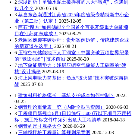
2
深度剖析！单轴水泥土搅拌桩的六大“痛点”，你遇到
过几个？
2026-05-19
3
恭喜东合南通过江苏省2025年度省级专精特新中小企
业（第二批）认定！
2025-12-05
4
巨石“魔方”如何储能？全国首个百兆瓦级重力储能项
目在江苏如东建成！
2025-08-25
5
老园区逆袭零碳标杆：贵州案例拆解，传统建筑企业
的新赛道在这里！
2025-08-21
6
压缩空气储能地下人工洞室：中国突破五项世界纪录
的“能源地堡” | 技术前沿
2025-08-20
7
地下储能新势力：浅层压缩空气储能人工硐室的“硬
核”设计揭秘
2025-08-19
8
海上风电吸力筒基础：负压“拔火罐”技术突破深海挑
战
2025-07-08
1
建筑材料价格疯长，基坑支护成本如何控制？
2022-
03-25
2
钢管理论重量表一览（内附全型号查阅）
2020-06-03
3
工程项目新规自6月1日起施行：400万以下项目不用招
标，施工招标文件中须列出危大工程清单
2018-04-18
4
钢管的尺寸规格大全
2020-06-29
5
三轴搅拌桩工程量计算规则示意图
2020-12-03