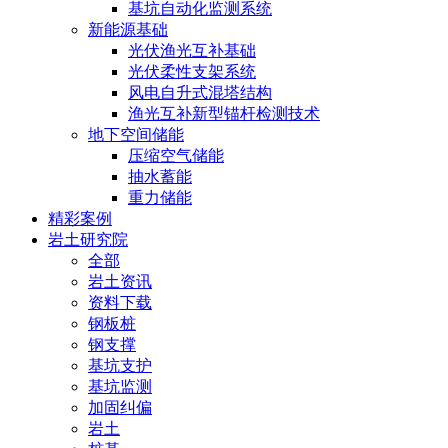
基坑自动化监测系统
新能源基础
光伏渔光互补基础
光伏柔性支架系统
风电自升式混塔结构
渔光互补新型锚杆检测技术
地下空间储能
压缩空气储能
抽水蓄能
重力储能
精彩案例
岩土研究院
全部
岩土资讯
资料下载
钢板桩
钢支撑
基坑支护
基坑监测
加固纠偏
岩土