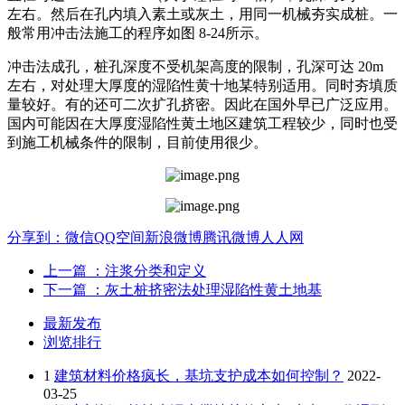
左右。然后在孔内填入素土或灰土，用同一机械夯实成桩。一
般常用冲击法施工的程序如图 8-24所示。
冲击法成孔，桩孔深度不受机架高度的限制，孔深可达 20m
左右，对处理大厚度的湿陷性黄十地某特别适用。同时夯填质
量较好。有的还可二次扩孔挤密。因此在国外早已广泛应用。
国内可能因在大厚度湿陷性黄土地区建筑工程较少，同时也受
到施工机械条件的限制，目前使用很少。
分享到：
微信
QQ空间
新浪微博
腾讯微博
人人网
上一篇
：注浆分类和定义
下一篇
：灰土桩挤密法处理湿陷性黄土地基
最新发布
浏览排行
1
建筑材料价格疯长，基坑支护成本如何控制？
2022-
03-25