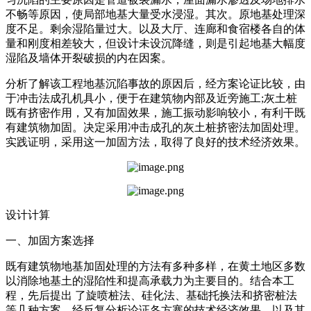
不畅等原因，使局部地基大量受水浸湿。其次。原地基处理深
度不足。剩余湿陷量过大。以及大厅、连廊和食宿楼各自的体
量和刚度相差较大，但设计未设沉降缝，则是引起地基大幅度
湿陷及墙体开裂破损的内在因案。
分析了解该工程地基沉陷事故的原因后，经方案论证比较，由
于冲击法成孔机具小，便于在建筑物内部及近旁施工;灰土桩
既有挤密作用，又有加固效果，施工振动影响较小，有利干既
有建筑物加固。决定采用冲击成孔的灰土桩挤密法加固处理。
实践证明，采用这一加固方法，取得了良好的技术经济效果。
设计计算
一、加固方案选择
既有建筑物地基加固处理的方法有多种多样，在黄土地区多数
以消除地基土的湿陷性和提高承载力为主要目的。结合本工
程，先后提出 了旋喷桩法、硅化法、基础托换法和挤密桩法
等几种方案。经反复分析论证各方寨的技术经济效果，以及其