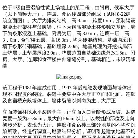
位于Ⅲ级自重湿陷性黄土场地上的某工程，由附房、候车大厅
（以下简称大厅）、连属、食宿楼四部分组成（见图 8-22建
筑立面图）。大厅为排架结构，高 9.5m，跨度15m，预制钢筋
混凝土排架柱与薄腹梁，柱下为钢筋混凝土杯形独立基础，墙
下为条形混凝土基础。附房为层，高 3.05m，连廊一层，高
3，0m，食宿楼五层。高16.3m，均为砖混结构。基础均采用
墙下条形砖砌基础，基础埋深 2.0m。地基处理为开挖或局部
土垫层，土垫层厚度2.0m，垫层范围自基础边缘外放1.5m。附
房、大厅、连廊和食宿楼由伸缩缝分割，基础相连，未设沉降
缝。
该工程于1981年建成使用，1993 年后相继发现地面与墙体出
现不同程度的裂缝。裂缝主要集中在大厅正立面和地面、连廊
及食宿楼东段墙体上。墙体裂缝以斜向为主，大厅正
立面装饰柱以水平裂缝为主，正立面入口台阶形成反坡。裂缝
宽度一般为2~8mm，最大的10mm 以上。以裂缝的部位及走向
初步分析，表现为大厅、连廊和食宿楼三部分地基的不均勾沉
陷所致。经进行调查与勘察结果分析，证明引起建筑地基不均
匀沉陷的主要原因是管道被裂漏水，屋面漏水渗透及场地排水