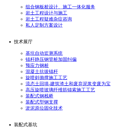
组合钢板桩设计、施工一体化服务
岩土工程设计与施工
岩土工程疑难杂症咨询
私人定制方案设计
技术展厅
基坑自动监测系统
锚杆静压钢管桩加固纠偏
预应力钢桩
混凝土抗拔锚杆
旋喷斜抛撑施工工艺
流态土回填-建筑渣土和废弃泥浆变废为宝
高压旋喷玻璃纤维筋锚索施工工艺
装配式钢栈桥
装配式型钢支撑
淤泥原位固化技术
装配式基坑