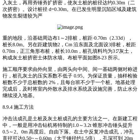
入灰土，再用夯锤夯扩挤密，使灰土桩的桩径达约0.30m（二
次挤密）。设计桩径 d=0.30m。在已发生明显沉陷区域及建筑
物发生裂缝较为严
重的地段，沿基础周边布1～2排桩，桩距·0.70m（2.33d），
桩长8.0m。另在距建筑物2，Cm 沿东面及北面设3排桩，桩距
0.70m，正三角形布桩，桩长10.0m，桩孔填料均为3∶7灰土，
构成灰土桩挤密土体防水墙。布桩平面如图8-23 所示。
施工顺序要求由外向里，由两头向中间、间一基础两侧对称进
行，桩孔灰土的压实系数不低子 0.95。为保证质量，抽样检验
桩数不少于总桩数的 2%，且每台班不少于一个桩。地基处理
完成后，及时将室内外散水及排水系统及设施完善，防止水分
继续浸入地基。
8.9.4 施工方法
冲击法成孔是土桩及灰土桩成孔的主要方法之一。在新建工程
中，一般是用冲击钻机将特制的1.0～3.2t 锥形冲击锤头提升
0.5～2。0m 高度后。自由下落。在土中反复冲击成孔，冲孔
直径可达0.50~～0.60m（大于锤径约1.5倍），孔深可到 20m