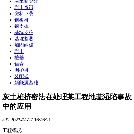
岩土研究院
岩土资讯
资料下载
钢板桩
钢支撑
基坑支护
基坑监测
加固纠偏
岩土
桩基
锚索
围护桩
装配式
新能源基础
灰土桩挤密法在处理某工程地基湿陷事故
中的应用
432
2022-04-27 16:46:21
工程概况