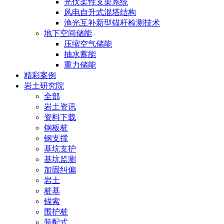
光伏柔性支架系统
风电自升式混塔结构
渔光互补新型锚杆检测技术
地下空间储能
压缩空气储能
抽水蓄能
重力储能
精彩案例
岩土研究院
全部
岩土资讯
资料下载
钢板桩
钢支撑
基坑支护
基坑监测
加固纠偏
岩土
桩基
锚索
围护桩
装配式