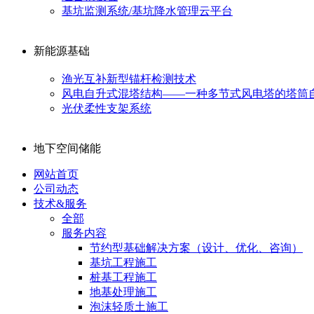
基坑监测系统/基坑降水管理云平台
新能源基础
渔光互补新型锚杆检测技术
风电自升式混塔结构——一种多节式风电塔的塔筒
光伏柔性支架系统
地下空间储能
网站首页
公司动态
技术&服务
全部
服务内容
节约型基础解决方案（设计、优化、咨询）
基坑工程施工
桩基工程施工
地基处理施工
泡沫轻质土施工