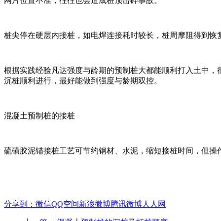
网片位置不准，往往也会造成桩顶击碎事故。
桩尖停在硬层内接桩，如电焊连接耗时较长，桩周摩阻得到恢
根据实践经验凡达强度与龄期的预制桩大都能顺利打入土中，
沉桩顺利进行，最好能做到强度与龄期双控。
混凝土预制桩的接桩
硫磺胶泥锚接桩工艺可节约钢材、水泥，缩短接桩时间，但操
分享到：
微信
QQ空间
新浪微博
腾讯微博
人人网