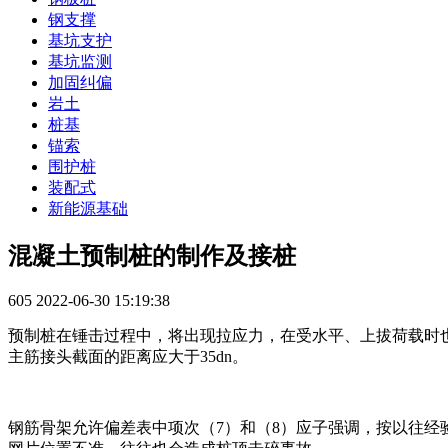
钢支撑
基坑支护
基坑监测
加固纠偏
岩土
桩基
锚索
围护桩
装配式
新能源基础
混凝土预制桩的制作及接桩
605
2022-06-30 15:19:38
预制桩在锤击过程中，将出现拉应力，在受水平、上拔荷载时
主筋接头截面的距离应大于35dn。
钢筋骨架允许偏差表中项次（7）和（8）应子强调，按以往