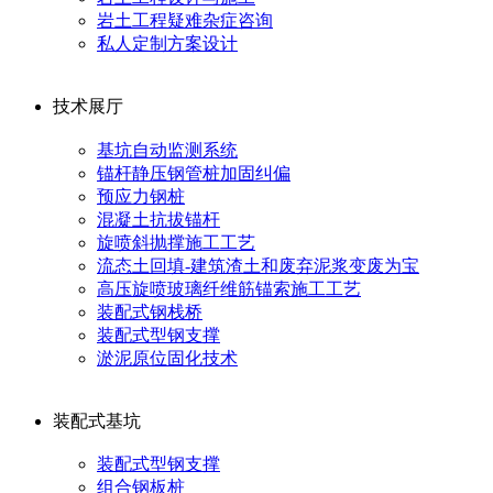
岩土工程疑难杂症咨询
私人定制方案设计
技术展厅
基坑自动监测系统
锚杆静压钢管桩加固纠偏
预应力钢桩
混凝土抗拔锚杆
旋喷斜抛撑施工工艺
流态土回填-建筑渣土和废弃泥浆变废为宝
高压旋喷玻璃纤维筋锚索施工工艺
装配式钢栈桥
装配式型钢支撑
淤泥原位固化技术
装配式基坑
装配式型钢支撑
组合钢板桩