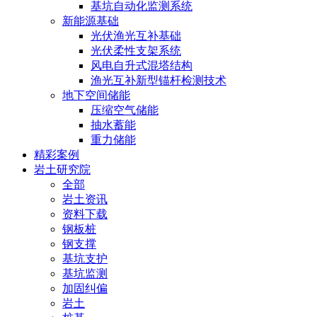
基坑自动化监测系统
新能源基础
光伏渔光互补基础
光伏柔性支架系统
风电自升式混塔结构
渔光互补新型锚杆检测技术
地下空间储能
压缩空气储能
抽水蓄能
重力储能
精彩案例
岩土研究院
全部
岩土资讯
资料下载
钢板桩
钢支撑
基坑支护
基坑监测
加固纠偏
岩土