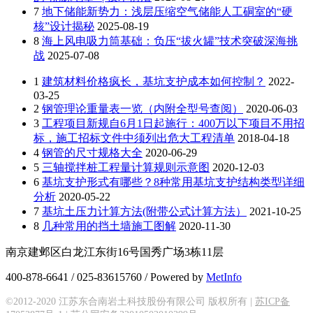
7
地下储能新势力：浅层压缩空气储能人工硐室的“硬
核”设计揭秘
2025-08-19
8
海上风电吸力筒基础：负压“拔火罐”技术突破深海挑
战
2025-07-08
1
建筑材料价格疯长，基坑支护成本如何控制？
2022-
03-25
2
钢管理论重量表一览（内附全型号查阅）
2020-06-03
3
工程项目新规自6月1日起施行：400万以下项目不用招
标，施工招标文件中须列出危大工程清单
2018-04-18
4
钢管的尺寸规格大全
2020-06-29
5
三轴搅拌桩工程量计算规则示意图
2020-12-03
6
基坑支护形式有哪些？8种常用基坑支护结构类型详细
分析
2020-05-22
7
基坑土压力计算方法(附带公式计算方法）
2021-10-25
8
几种常用的挡土墙施工图解
2020-11-30
南京建邺区白龙江东街16号国秀广场3栋11层
400-878-6641 / 025-83615760 / Powered by
MetInfo
©2012-2020 江苏东合南岩土科技股份有限公司 版权所有 |
苏ICP备