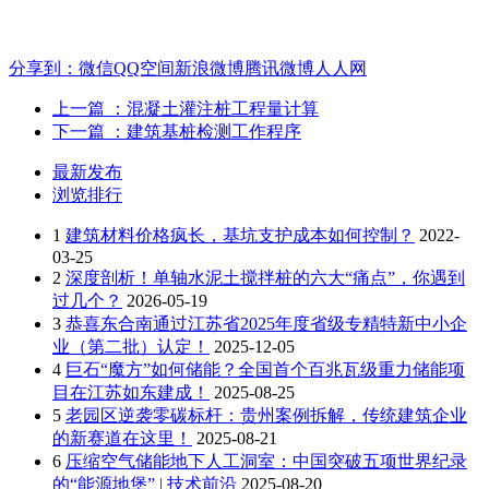
分享到：
微信
QQ空间
新浪微博
腾讯微博
人人网
上一篇
：混凝土灌注桩工程量计算
下一篇
：建筑基桩检测工作程序
最新发布
浏览排行
1
建筑材料价格疯长，基坑支护成本如何控制？
2022-
03-25
2
深度剖析！单轴水泥土搅拌桩的六大“痛点”，你遇到
过几个？
2026-05-19
3
恭喜东合南通过江苏省2025年度省级专精特新中小企
业（第二批）认定！
2025-12-05
4
巨石“魔方”如何储能？全国首个百兆瓦级重力储能项
目在江苏如东建成！
2025-08-25
5
老园区逆袭零碳标杆：贵州案例拆解，传统建筑企业
的新赛道在这里！
2025-08-21
6
压缩空气储能地下人工洞室：中国突破五项世界纪录
的“能源地堡” | 技术前沿
2025-08-20