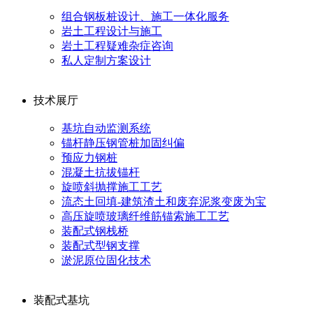
组合钢板桩设计、施工一体化服务
岩土工程设计与施工
岩土工程疑难杂症咨询
私人定制方案设计
技术展厅
基坑自动监测系统
锚杆静压钢管桩加固纠偏
预应力钢桩
混凝土抗拔锚杆
旋喷斜抛撑施工工艺
流态土回填-建筑渣土和废弃泥浆变废为宝
高压旋喷玻璃纤维筋锚索施工工艺
装配式钢栈桥
装配式型钢支撑
淤泥原位固化技术
装配式基坑