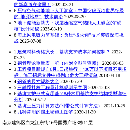
的新赛道在这里！
2025-08-21
6
压缩空气储能地下人工洞室：中国突破五项世界纪录
的“能源地堡” | 技术前沿
2025-08-20
7
地下储能新势力：浅层压缩空气储能人工硐室的“硬
核”设计揭秘
2025-08-19
8
海上风电吸力筒基础：负压“拔火罐”技术突破深海挑
战
2025-07-08
1
建筑材料价格疯长，基坑支护成本如何控制？
2022-
03-25
2
钢管理论重量表一览（内附全型号查阅）
2020-06-03
3
工程项目新规自6月1日起施行：400万以下项目不用招
标，施工招标文件中须列出危大工程清单
2018-04-18
4
钢管的尺寸规格大全
2020-06-29
5
三轴搅拌桩工程量计算规则示意图
2020-12-03
6
基坑支护形式有哪些？8种常用基坑支护结构类型详细
分析
2020-05-22
7
基坑土压力计算方法(附带公式计算方法）
2021-10-25
8
几种常用的挡土墙施工图解
2020-11-30
南京建邺区白龙江东街16号国秀广场3栋11层