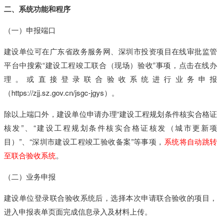
二
、
系
统
功
能
和
程
序
（
一
）
申
报
端
口
建
设
单
位
可
在
广
东
省
政
务
服
务
网
、
深
圳
市
投
资
项
目
在
线
审
批
监
管
平
台
中
搜
索
“
建
设
工
程
竣
工
联
合
（
现
场
）
验
收
”
事
项
，
点
击
在
线
办
理
。
或
直
接
登
录
联
合
验
收
系
统
进
行
业
务
申
报
（
h
t
t
p
s
:
/
/
z
j
j
.
s
z
.
g
o
v
.
c
n
/
j
s
g
c
-
j
g
y
s
）
。
除
以
上
端
口
外
，
建
设
单
位
申
请
办
理
“
建
设
工
程
规
划
条
件
核
实
合
格
证
核
发
”
、
“
建
设
工
程
规
划
条
件
核
实
合
格
证
核
发
（
城
市
更
新
项
目
）
”
、
“
深
圳
市
建
设
工
程
竣
工
验
收
备
案
”
等
事
项
，
系
统
将
自
动
跳
转
至
联
合
验
收
系
统
。
（
二
）
业
务
申
报
建
设
单
位
登
录
联
合
验
收
系
统
后
，
选
择
本
次
申
请
联
合
验
收
的
项
目
，
进
入
申
报
表
单
页
面
完
成
信
息
录
入
及
材
料
上
传
。