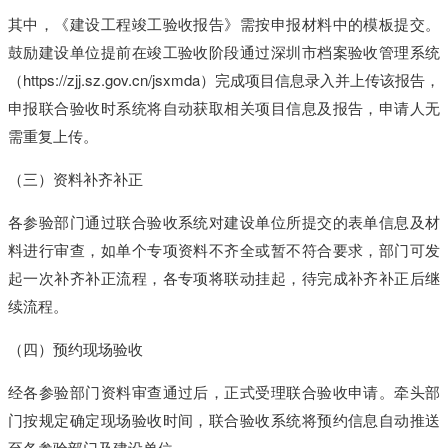
其
中
，
《
建
设
工
程
竣
工
验
收
报
告
》
需
按
申
报
材
料
中
的
模
板
提
交
。
鼓
励
建
设
单
位
提
前
在
竣
工
验
收
阶
段
通
过
深
圳
市
档
案
验
收
管
理
系
统
（
h
t
t
p
s
:
/
/
z
j
j
.
s
z
.
g
o
v
.
c
n
/
j
s
x
m
d
a
）
完
成
项
目
信
息
录
入
并
上
传
该
报
告
，
申
报
联
合
验
收
时
系
统
将
自
动
获
取
相
关
项
目
信
息
及
报
告
，
申
请
人
无
需
重
复
上
传
。
（
三
）
资
料
补
齐
补
正
各
参
验
部
门
通
过
联
合
验
收
系
统
对
建
设
单
位
所
提
交
的
表
单
信
息
及
材
料
进
行
审
查
，
如
单
个
专
项
资
料
不
齐
全
或
暂
不
符
合
要
求
，
部
门
可
发
起
一
次
补
齐
补
正
流
程
，
各
专
项
将
联
动
挂
起
，
待
完
成
补
齐
补
正
后
继
续
流
程
。
（
四
）
预
约
现
场
验
收
经
各
参
验
部
门
资
料
审
查
通
过
后
，
正
式
受
理
联
合
验
收
申
请
。
牵
头
部
门
按
规
定
确
定
现
场
验
收
时
间
，
联
合
验
收
系
统
将
预
约
信
息
自
动
推
送
至
各
参
验
部
门
及
建
设
单
位
。