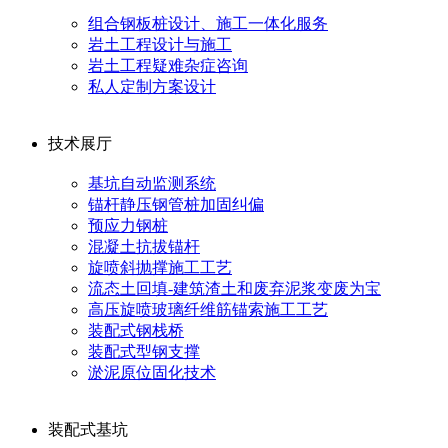
组合钢板桩设计、施工一体化服务
岩土工程设计与施工
岩土工程疑难杂症咨询
私人定制方案设计
技术展厅
基坑自动监测系统
锚杆静压钢管桩加固纠偏
预应力钢桩
混凝土抗拔锚杆
旋喷斜抛撑施工工艺
流态土回填-建筑渣土和废弃泥浆变废为宝
高压旋喷玻璃纤维筋锚索施工工艺
装配式钢栈桥
装配式型钢支撑
淤泥原位固化技术
装配式基坑