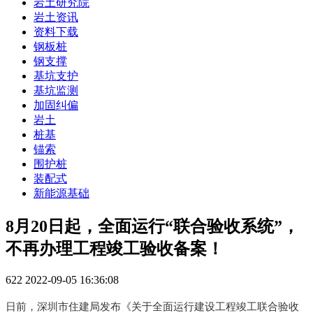
岩土研究院
岩土资讯
资料下载
钢板桩
钢支撑
基坑支护
基坑监测
加固纠偏
岩土
桩基
锚索
围护桩
装配式
新能源基础
8月20日起，全面运行“联合验收系统”，
不再办理工程竣工验收备案！
622
2022-09-05 16:36:08
日
前
，
深
圳
市
住
建
局
发
布
《
关
于
全
面
运
行
建
设
工
程
竣
工
联
合
验
收