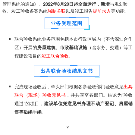
管
理
系
统
的
通
知
》
。
2
0
2
2
年
8
月
2
0
日
起
全
面
运
行
，
新
增
与
规
划
验
收
、
竣
工
验
收
备
案
系
统
强
制
关
联
以
及
竣
工
报
告
提
前
录
入
等
功
能
。
业
务
受
理
范
围
联
合
验
收
系
统
业
务
范
围
包
括
本
市
行
政
区
域
内
（
不
含
深
汕
合
作
区
）
开
展
的
房
屋
建
筑
、
市
政
基
础
设
施
（
含
水
务
、
交
通
）
等
工
程
建
设
项
目
的
竣
工
联
合
验
收
。
出
具
联
合
验
收
结
果
文
书
完
成
现
场
验
收
后
，
牵
头
部
门
根
据
各
参
验
收
部
门
验
收
意
见
出
具
联
合
（
现
场
）
验
收
意
见
书
，
并
共
享
至
各
部
门
。
结
论
为
“
验
收
通
过
”
的
项
目
，
建
设
单
位
凭
意
见
书
办
理
不
动
产
登
记
、
房
屋
销
售
等
后
续
手
续
。
∨