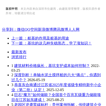
版
权
申
明
：
本
文
内
容
来
自
深
圳
市
住
建
局
，
由
建
筑
管
理
整
理
，
版
权
归
原
作
者
所
有
，
转
载
请
注
明
出
处
分享到：
微信
QQ空间
新浪微博
腾讯微博
人人网
上一篇
：桩基的作用及桩基的用途
下一篇
：基坑的这几种失稳形态，学了涨知识！
最新发布
浏览排行
1
建筑材料价格疯长，基坑支护成本如何控制？
2022-
03-25
2
深度剖析！单轴水泥土搅拌桩的六大“痛点”，你遇到
过几个？
2026-05-19
3
恭喜东合南通过江苏省2025年度省级专精特新中小企
业（第二批）认定！
2025-12-05
4
巨石“魔方”如何储能？全国首个百兆瓦级重力储能项
目在江苏如东建成！
2025-08-25
5
老园区逆袭零碳标杆：贵州案例拆解，传统建筑企业