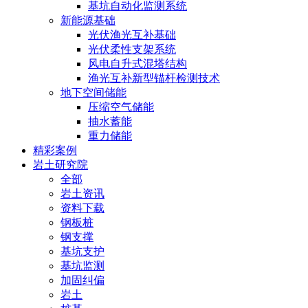
基坑自动化监测系统
新能源基础
光伏渔光互补基础
光伏柔性支架系统
风电自升式混塔结构
渔光互补新型锚杆检测技术
地下空间储能
压缩空气储能
抽水蓄能
重力储能
精彩案例
岩土研究院
全部
岩土资讯
资料下载
钢板桩
钢支撑
基坑支护
基坑监测
加固纠偏
岩土