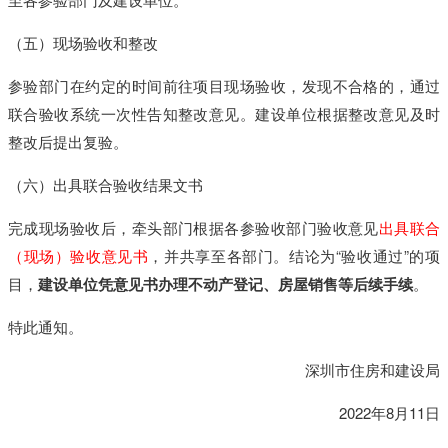
（
五
）
现
场
验
收
和
整
改
参
验
部
门
在
约
定
的
时
间
前
往
项
目
现
场
验
收
，
发
现
不
合
格
的
，
通
过
联
合
验
收
系
统
一
次
性
告
知
整
改
意
见
。
建
设
单
位
根
据
整
改
意
见
及
时
整
改
后
提
出
复
验
。
（
六
）
出
具
联
合
验
收
结
果
文
书
完
成
现
场
验
收
后
，
牵
头
部
门
根
据
各
参
验
收
部
门
验
收
意
见
出
具
联
合
（
现
场
）
验
收
意
见
书
，
并
共
享
至
各
部
门
。
结
论
为
“
验
收
通
过
”
的
项
目
，
建
设
单
位
凭
意
见
书
办
理
不
动
产
登
记
、
房
屋
销
售
等
后
续
手
续
。
特
此
通
知
。
深
圳
市
住
房
和
建
设
局
2
0
2
2
年
8
月
1
1
日