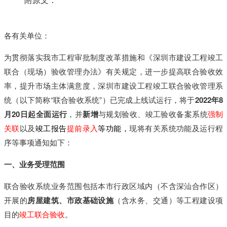
各
有
关
单
位
：
为
贯
彻
落
实
我
市
工
程
审
批
制
度
改
革
措
施
和
《
深
圳
市
建
设
工
程
竣
工
联
合
（
现
场
）
验
收
管
理
办
法
》
有
关
规
定
，
进
一
步
提
高
联
合
验
收
效
率
，
提
升
市
场
主
体
满
意
度
，
深
圳
市
建
设
工
程
竣
工
联
合
验
收
管
理
系
统
（
以
下
简
称
“
联
合
验
收
系
统
”
）
已
完
成
上
线
试
运
行
，
将
于
2
0
2
2
年
8
月
2
0
日
起
全
面
运
行
，
并
新
增
与
规
划
验
收
、
竣
工
验
收
备
案
系
统
强
制
关
联
以
及
竣
工
报
告
提
前
录
入
等
功
能
，
现
将
有
关
系
统
功
能
及
运
行
程
序
等
事
项
通
知
如
下
：
一
、
业
务
受
理
范
围
联
合
验
收
系
统
业
务
范
围
包
括
本
市
行
政
区
域
内
（
不
含
深
汕
合
作
区
）
开
展
的
房
屋
建
筑
、
市
政
基
础
设
施
（
含
水
务
、
交
通
）
等
工
程
建
设
项
目
的
竣
工
联
合
验
收
。