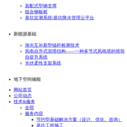
装配式型钢支撑
组合钢板桩
基坑监测系统/基坑降水管理云平台
新能源基础
渔光互补新型锚杆检测技术
风电自升式混塔结构——一种多节式风电塔的塔筒
自提升系统
光伏柔性支架系统
地下空间储能
网站首页
公司动态
技术&服务
全部
服务内容
节约型基础解决方案（设计、优化、咨询）
基坑工程施工