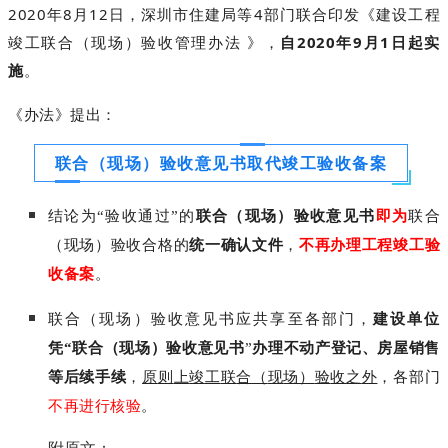
2
0
2
0
年
8
月
1
2
日
，
深
圳
市
住
建
局
等
4
部
门
联
合
印
发
《
建
设
工
程
竣
工
联
合
（
现
场
）
验
收
管
理
办
法
》
，
自
2
0
2
0
年
9
月
1
日
起
实
施
。
《
办
法
》
提
出
：
联
合
（
现
场
）
验
收
意
见
书
取
代
竣
工
验
收
备
案
结
论
为
“
验
收
通
过
”
的
联
合
（
现
场
）
验
收
意
见
书
即
为
联
合
（
现
场
）
验
收
合
格
的
统
一
确
认
文
件
，
不
再
办
理
工
程
竣
工
验
收
备
案
。
联
合
（
现
场
）
验
收
意
见
书
应
共
享
至
各
部
门
，
建
设
单
位
凭
“
联
合
（
现
场
）
验
收
意
见
书
”
办
理
不
动
产
登
记
、
房
屋
销
售
等
后
续
手
续
，
原
则
上
竣
工
联
合
（
现
场
）
验
收
之
外
，
各
部
门
不
再
进
行
核
验
。
附
原
文
：