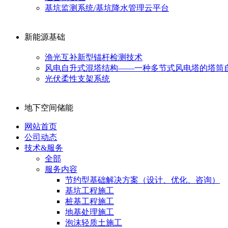
基坑监测系统/基坑降水管理云平台
新能源基础
渔光互补新型锚杆检测技术
风电自升式混塔结构——一种多节式风电塔的塔筒
光伏柔性支架系统
地下空间储能
网站首页
公司动态
技术&服务
全部
服务内容
节约型基础解决方案（设计、优化、咨询）
基坑工程施工
桩基工程施工
地基处理施工
泡沫轻质土施工