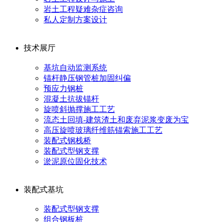
岩土工程疑难杂症咨询
私人定制方案设计
技术展厅
基坑自动监测系统
锚杆静压钢管桩加固纠偏
预应力钢桩
混凝土抗拔锚杆
旋喷斜抛撑施工工艺
流态土回填-建筑渣土和废弃泥浆变废为宝
高压旋喷玻璃纤维筋锚索施工工艺
装配式钢栈桥
装配式型钢支撑
淤泥原位固化技术
装配式基坑
装配式型钢支撑
组合钢板桩