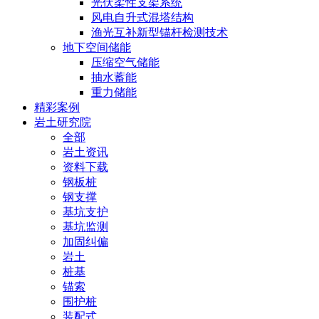
光伏柔性支架系统
风电自升式混塔结构
渔光互补新型锚杆检测技术
地下空间储能
压缩空气储能
抽水蓄能
重力储能
精彩案例
岩土研究院
全部
岩土资讯
资料下载
钢板桩
钢支撑
基坑支护
基坑监测
加固纠偏
岩土
桩基
锚索
围护桩
装配式