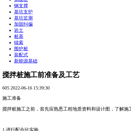
钢支撑
基坑支护
基坑监测
加固纠偏
岩土
桩基
锚索
围护桩
装配式
新能源基础
搅拌桩施工前准备及工艺
605
2022-06-16 15:39:30
施工准备
搅拌桩施工之前，首先应熟悉工程地质资料和设计图，了解施
1.进行配合比实验