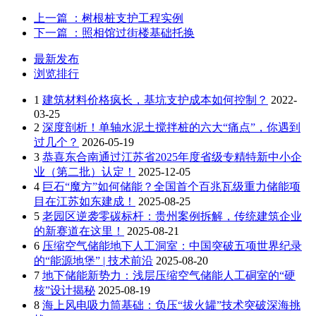
上一篇
：树根桩支护工程实例
下一篇
：照相馆过街楼基础托换
最新发布
浏览排行
1
建筑材料价格疯长，基坑支护成本如何控制？
2022-
03-25
2
深度剖析！单轴水泥土搅拌桩的六大“痛点”，你遇到
过几个？
2026-05-19
3
恭喜东合南通过江苏省2025年度省级专精特新中小企
业（第二批）认定！
2025-12-05
4
巨石“魔方”如何储能？全国首个百兆瓦级重力储能项
目在江苏如东建成！
2025-08-25
5
老园区逆袭零碳标杆：贵州案例拆解，传统建筑企业
的新赛道在这里！
2025-08-21
6
压缩空气储能地下人工洞室：中国突破五项世界纪录
的“能源地堡” | 技术前沿
2025-08-20
7
地下储能新势力：浅层压缩空气储能人工硐室的“硬
核”设计揭秘
2025-08-19
8
海上风电吸力筒基础：负压“拔火罐”技术突破深海挑