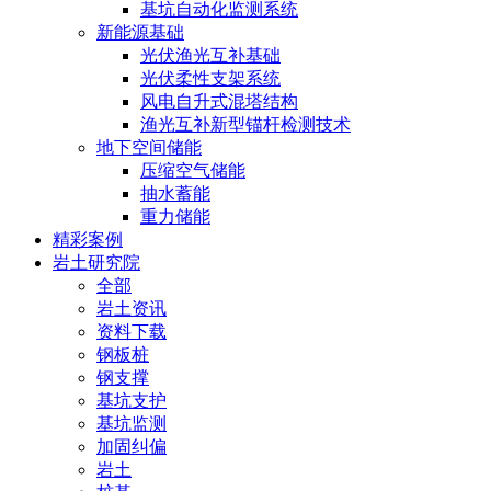
基坑自动化监测系统
新能源基础
光伏渔光互补基础
光伏柔性支架系统
风电自升式混塔结构
渔光互补新型锚杆检测技术
地下空间储能
压缩空气储能
抽水蓄能
重力储能
精彩案例
岩土研究院
全部
岩土资讯
资料下载
钢板桩
钢支撑
基坑支护
基坑监测
加固纠偏
岩土