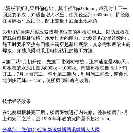
2.翼板下扩孔采用偏心钻，其半径为φ270mm，成孔时上下来
回反复多次，并适当增大水压，使孔径达到 φ600mm。扩径段
在填碎石时应细心，防止翼板下底面出现死角。
3.树根桩顶连系梁应紧接着该位置的树根桩施工。以防翼板在
荷载向树根桩转移时承受过大的应力。北侧连系梁是连续的，
施工时要求至少有四根主筋穿越基础底梁，其余需和底梁主筋
焊接。穿越底梁时采用电钻钻孔的施工方法。
4.施工从5月初开始。先施工北侧树根桩，正常速度是2根/天，
每根桩的水泥用量为800kg～1000kg。南侧树根桩自 6月下旬
开工，7月上旬完工。整个施工期内，利用施工间歇，南侧比
北侧多沉降3～4cm，使楼房倾斜略有改善。
技术经济效果
在北侧树根桩完工后，楼房继续进行内装修。整栋楼房自7月
上旬完工之后，至 1996 年年底的沉降量不超出 1cm。
分享到：
微信
QQ空间
新浪微博
腾讯微博
人人网