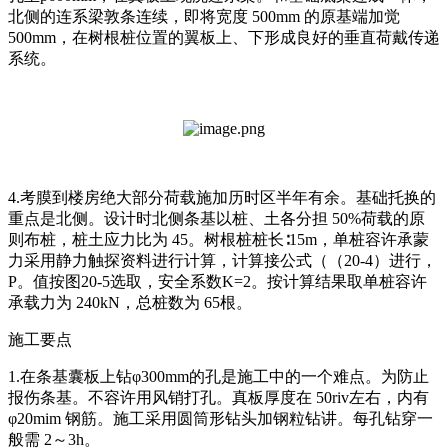
北侧的连系梁敦条连续，即将宽度 500mm 的原基端加觉
500mm，在树根桩位置的翼板上、下形成良好的垂直荷戴传递
系统。
4.考膜到楼房绝大部分荷载施加历时区半年有余。基础托换的
重点是北侧。设计时北侧条基以桩、土各分担 50%荷载的原
则布桩，桩土应力比为 45。树根桩桩长∶15m，单桩容许承蒙
力采用静力触探资料进行计算，计算接公式（（20-4）进行，
P。值按图20-5选取，安全系数K=2。按计算结果取单桩容许
承载力为 240kN，总桩数为 65根。
施工要点
1.在条基囊板上钻φ300mm的孔是施工中的一个难点。为防止
报伤条基。不容许用风销打孔。真板厚度在 50riv左右，内有
φ20mim 钢筋。施工采用圆筒形钻头加钢粒钻讲。每孔钻穿一
般需 2～3h。