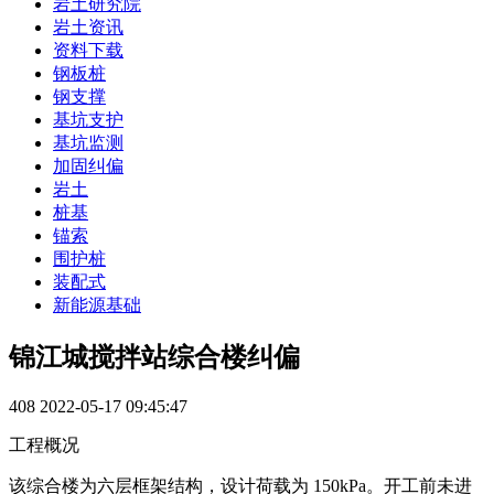
岩土研究院
岩土资讯
资料下载
钢板桩
钢支撑
基坑支护
基坑监测
加固纠偏
岩土
桩基
锚索
围护桩
装配式
新能源基础
锦江城搅拌站综合楼纠偏
408
2022-05-17 09:45:47
工程概况
该综合楼为六层框架结构，设计荷载为 150kPa。开工前未进