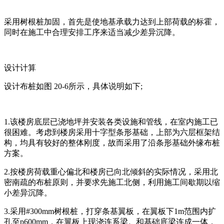
采用树根桩加固，首先是使地基承载力达到上部荷载的标霍，
同时在施工中合理安排工序来适当减少差异沉降。
设计计算
设计布桩如图 20-6所示，具体说明如下;
1.该楼房底层已浇地坪并安装各类设施和管线，在室内施工已
很困难。考虑到楼房采用十字型条形基础，上部为六层框架结
构，均具有较好的整体刚度，故而采用了沿条形基础外缘布桩
方案。
2.按楼房荷载重心偏北和楼房已向北倾斜的实际情况，采用北
密南疏的布桩原则，并要求先施工北侧，利用施工间歇期以缩
小差异沉降。
3.采用#300mm树根桩，打穿条基翼板，在翼板下1m范围内扩
孔至p600mm，在翼板上现浇连系梁。和基础底梁连成一体，