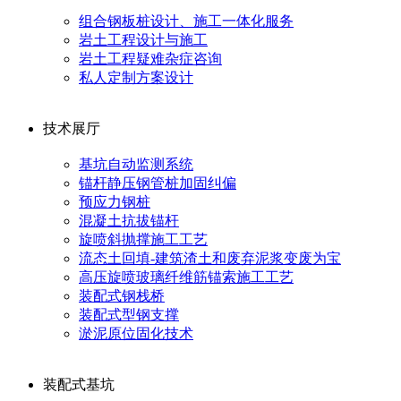
组合钢板桩设计、施工一体化服务
岩土工程设计与施工
岩土工程疑难杂症咨询
私人定制方案设计
技术展厅
基坑自动监测系统
锚杆静压钢管桩加固纠偏
预应力钢桩
混凝土抗拔锚杆
旋喷斜抛撑施工工艺
流态土回填-建筑渣土和废弃泥浆变废为宝
高压旋喷玻璃纤维筋锚索施工工艺
装配式钢栈桥
装配式型钢支撑
淤泥原位固化技术
装配式基坑