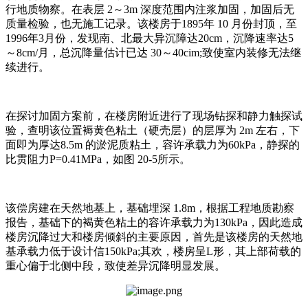
行地质物察。在表层 2～3m 深度范围内注浆加固，加固后无
质量检验，也无施工记录。该楼房于1895年 10 月份封顶，至
1996年3月份，发现南、北最大异沉障达20cm，沉降速率达5
～8cm/月，总沉降量估计已达 30～40cim;致使室内装修无法继
续进行。
在探讨加固方案前，在楼房附近进行了现场钻探和静力触探试
验，查明该位置褥黄色粘土（硬壳层）的层厚为 2m 左右，下
面即为厚达8.5m 的淤泥质粘土，容许承载力为60kPa，静探的
比贯阻力P=0.41MPa，如图 20-5所示。
该偿房建在天然地基上，基础埋深 1.8m，根据工程地质勘察
报告，基础下的褐黄色粘土的容许承载力为130kPa，因此造成
楼房沉降过大和楼房倾斜的主要原因，首先是该楼房的天然地
基承载力低于设计信150kPa;其欢，楼房呈L形，其上部荷载的
重心偏于北侧中段，致使差异沉降明显发展。