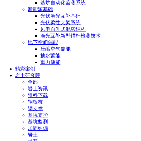
基坑自动化监测系统
新能源基础
光伏渔光互补基础
光伏柔性支架系统
风电自升式混塔结构
渔光互补新型锚杆检测技术
地下空间储能
压缩空气储能
抽水蓄能
重力储能
精彩案例
岩土研究院
全部
岩土资讯
资料下载
钢板桩
钢支撑
基坑支护
基坑监测
加固纠偏
岩土