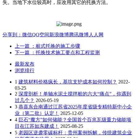
失。当地下水位较高时，应改用其它的托换方法。
分享到：
微信
QQ空间
新浪微博
腾讯微博
人人网
上一篇
：桩式托换的施工步骤
下一篇
：托换技术施工要点和工程监测
最新发布
浏览排行
1
建筑材料价格疯长，基坑支护成本如何控制？
2022-
03-25
2
深度剖析！单轴水泥土搅拌桩的六大“痛点”，你遇到
过几个？
2026-05-19
3
恭喜东合南通过江苏省2025年度省级专精特新中小企
业（第二批）认定！
2025-12-05
4
巨石“魔方”如何储能？全国首个百兆瓦级重力储能项
目在江苏如东建成！
2025-08-25
5
老园区逆袭零碳标杆：贵州案例拆解，传统建筑企业