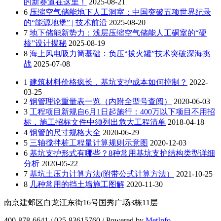
的新赛道在这里！
2025-08-21
6
压缩空气储能地下人工洞室：中国突破五项世界纪录
的“能源地堡” | 技术前沿
2025-08-20
7
地下储能新势力：浅层压缩空气储能人工硐室的“硬
核”设计揭秘
2025-08-19
8
海上风电吸力筒基础：负压“拔火罐”技术突破深海挑
战
2025-07-08
1
建筑材料价格疯长，基坑支护成本如何控制？
2022-
03-25
2
钢管理论重量表一览（内附全型号查阅）
2020-06-03
3
工程项目新规自6月1日起施行：400万以下项目不用招
标，施工招标文件中须列出危大工程清单
2018-04-18
4
钢管的尺寸规格大全
2020-06-29
5
三轴搅拌桩工程量计算规则示意图
2020-12-03
6
基坑支护形式有哪些？8种常用基坑支护结构类型详细
分析
2020-05-22
7
基坑土压力计算方法(附带公式计算方法）
2021-10-25
8
几种常用的挡土墙施工图解
2020-11-30
南京建邺区白龙江东街16号国秀广场3栋11层
400-878-6641 / 025-83615760 / Powered by
MetInfo