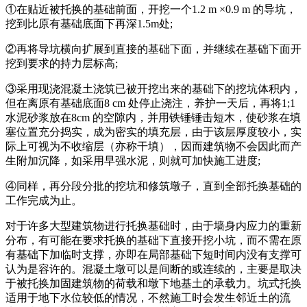
①在贴近被托换的基础前面，开挖一个1.2 m ×0.9 m 的导坑，
挖到比原有基础底面下再深1.5m处;
②再将导坑横向扩展到直接的基础下面，并继续在基础下面开
挖到要求的持力层标高;
③采用现浇混凝土浇筑已被开挖出来的基础下的挖坑体积内，
但在离原有基础底面8 cm 处停止浇注，养护一天后，再将1;1
水泥砂浆放在8cm 的空隙内，并用铁锤锤击短木，使砂浆在填
塞位置充分捣实，成为密实的填充层，由于该层厚度较小，实
际上可视为不收缩层（亦称干填），因而建筑物不会因此而产
生附加沉降，如采用早强水泥，则就可加快施工进度;
④同样，再分段分批的挖坑和修筑墩子，直到全部托换基础的
工作完成为止。
对于许多大型建筑物进行托换基础时，由于墙身内应力的重新
分布，有可能在要求托换的基础下直接开挖小坑，而不需在原
有基础下加临时支撑，亦即在局部基础下短时间内没有支撑可
认为是容许的。混凝土墩可以是间断的或连续的，主要是取决
于被托换加固建筑物的荷载和墩下地基土的承载力。坑式托换
适用于地下水位较低的情况，不然施工时会发生邻近土的流