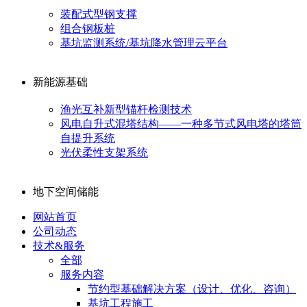
装配式型钢支撑
组合钢板桩
基坑监测系统/基坑降水管理云平台
新能源基础
渔光互补新型锚杆检测技术
风电自升式混塔结构——一种多节式风电塔的塔筒
自提升系统
光伏柔性支架系统
地下空间储能
网站首页
公司动态
技术&服务
全部
服务内容
节约型基础解决方案（设计、优化、咨询）
基坑工程施工