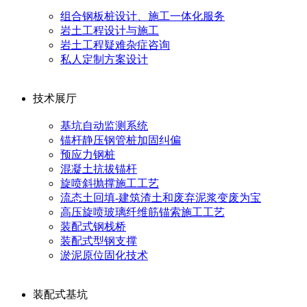
组合钢板桩设计、施工一体化服务
岩土工程设计与施工
岩土工程疑难杂症咨询
私人定制方案设计
技术展厅
基坑自动监测系统
锚杆静压钢管桩加固纠偏
预应力钢桩
混凝土抗拔锚杆
旋喷斜抛撑施工工艺
流态土回填-建筑渣土和废弃泥浆变废为宝
高压旋喷玻璃纤维筋锚索施工工艺
装配式钢栈桥
装配式型钢支撑
淤泥原位固化技术
装配式基坑