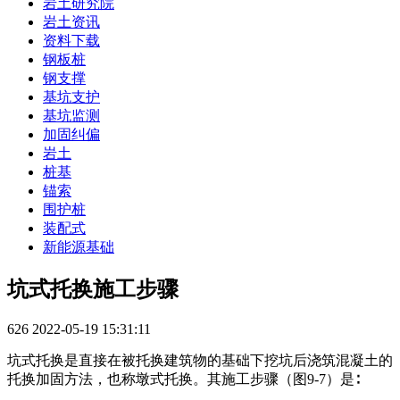
岩土研究院
岩土资讯
资料下载
钢板桩
钢支撑
基坑支护
基坑监测
加固纠偏
岩土
桩基
锚索
围护桩
装配式
新能源基础
坑式托换施工步骤
626
2022-05-19 15:31:11
坑式托换是直接在被托换建筑物的基础下挖坑后浇筑混凝土的
托换加固方法，也称墩式托换。其施工步骤（图9-7）是∶