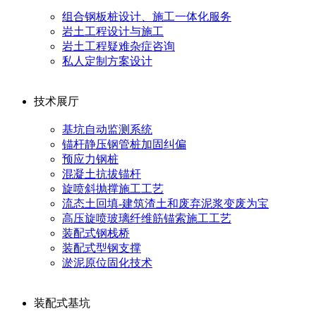
组合钢板桩设计、施工一体化服务
岩土工程设计与施工
岩土工程疑难杂症咨询
私人定制方案设计
技术展厅
基坑自动监测系统
锚杆静压钢管桩加固纠偏
预应力钢桩
混凝土抗拔锚杆
旋喷斜抛撑施工工艺
流态土回填-建筑渣土和废弃泥浆变废为宝
高压旋喷玻璃纤维筋锚索施工工艺
装配式钢栈桥
装配式型钢支撑
淤泥原位固化技术
装配式基坑