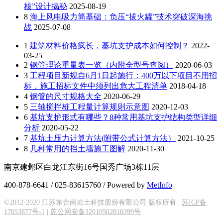
核”设计揭秘
2025-08-19
8
海上风电吸力筒基础：负压“拔火罐”技术突破深海挑
战
2025-07-08
1
建筑材料价格疯长，基坑支护成本如何控制？
2022-
03-25
2
钢管理论重量表一览（内附全型号查阅）
2020-06-03
3
工程项目新规自6月1日起施行：400万以下项目不用招
标，施工招标文件中须列出危大工程清单
2018-04-18
4
钢管的尺寸规格大全
2020-06-29
5
三轴搅拌桩工程量计算规则示意图
2020-12-03
6
基坑支护形式有哪些？8种常用基坑支护结构类型详细
分析
2020-05-22
7
基坑土压力计算方法(附带公式计算方法）
2021-10-25
8
几种常用的挡土墙施工图解
2020-11-30
南京建邺区白龙江东街16号国秀广场3栋11层
400-878-6641 / 025-83615760 / Powered by
MetInfo
©2012-2020 江苏东合南岩土科技股份有限公司 版权所有 |
苏ICP备
17053877号-1
|
苏公网安备32010502010399号