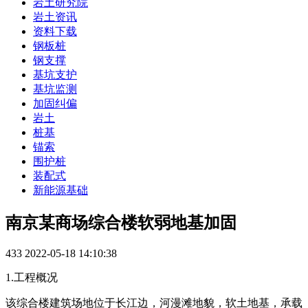
岩土研究院
岩土资讯
资料下载
钢板桩
钢支撑
基坑支护
基坑监测
加固纠偏
岩土
桩基
锚索
围护桩
装配式
新能源基础
南京某商场综合楼软弱地基加固
433
2022-05-18 14:10:38
1.工程概况
该综合楼建筑场地位于长江边，河漫滩地貌，软土地基，承载