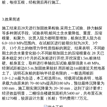
桩，每排五根，经检测后再行施工。
3.效果简述
施工结束后28天进行加固效果检验.采用土工试验、静力触探
等多种测试手段。试验表明;桩间土含水量降低、重度、压缩
模量、粘聚力、比贯入阻力都明显增加，桩身比贯人阻力在
6.0~10.0 MPa范围内。在试桩区进行龄期分别为28天、3个
月、13个月土的物理力学性质指标的测定。结果表明，不同龄
期土的含水量变化较小;不同龄期加固土的压缩模量在 28 天已
基本稳定∶对13个月的石灰桩进行开挖.开挖深度1.5m.桩体结
硬。桩身直立，取样进行单轴抗压试验.极限强唐 0.48 MPa。
经测试距桩边0.5 m.加固效果较好.而距桩边1m就接近天然地基
土了。说明石灰桩的影响半径是有限的，一般选用桩距
1.0~1.2 m最为合适，本工程选用1m。经载荷试验表明，地基
承载力由原来的 70~80 kPa提高到180 kPa，预估最终沉降量为
100 mm，施工期实测沉降量为 20~30 mm，达到了设计要求∶
经济效益明显，二幢综合楼建筑面积共5400 m²，共布置石灰
桩1270根，较原设计方案（长桩）节约费用7.7万元。