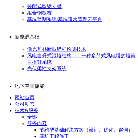
装配式型钢支撑
组合钢板桩
基坑监测系统/基坑降水管理云平台
新能源基础
渔光互补新型锚杆检测技术
风电自升式混塔结构——一种多节式风电塔的塔筒
自提升系统
光伏柔性支架系统
地下空间储能
网站首页
公司动态
技术&服务
全部
服务内容
节约型基础解决方案（设计、优化、咨询）
基坑工程施工