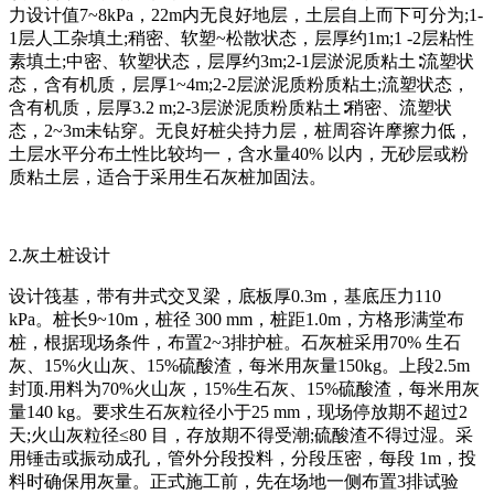
力设计值7~8kPa，22m内无良好地层，土层自上而下可分为;1-
1层人工杂填土;稍密、软塑~松散状态，层厚约1m;1 -2层粘性
素填土;中密、软塑状态，层厚约3m;2-1层淤泥质粘土∶流塑状
态，含有机质，层厚1~4m;2-2层淤泥质粉质粘土;流塑状态，
含有机质，层厚3.2 m;2-3层淤泥质粉质粘土∶稍密、流塑状
态，2~3m未钻穿。无良好桩尖持力层，桩周容许摩擦力低，
土层水平分布土性比较均一，含水量40% 以内，无砂层或粉
质粘土层，适合于采用生石灰桩加固法。
2.灰土桩设计
设计筏基，带有井式交叉梁，底板厚0.3m，基底压力110
kPa。桩长9~10m，桩径 300 mm，桩距1.0m，方格形满堂布
桩，根据现场条件，布置2~3排护桩。石灰桩采用70% 生石
灰、15%火山灰、15%硫酸渣，每米用灰量150kg。上段2.5m
封顶.用料为70%火山灰，15%生石灰、15%硫酸渣，每米用灰
量140 kg。要求生石灰粒径小于25 mm，现场停放期不超过2
天;火山灰粒径≤80 目，存放期不得受潮;硫酸渣不得过湿。采
用锤击或振动成孔，管外分段投料，分段压密，每段 1m，投
料时确保用灰量。正式施工前，先在场地一侧布置3排试验