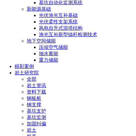
基坑自动化监测系统
新能源基础
光伏渔光互补基础
光伏柔性支架系统
风电自升式混塔结构
渔光互补新型锚杆检测技术
地下空间储能
压缩空气储能
抽水蓄能
重力储能
精彩案例
岩土研究院
全部
岩土资讯
资料下载
钢板桩
钢支撑
基坑支护
基坑监测
加固纠偏
岩土