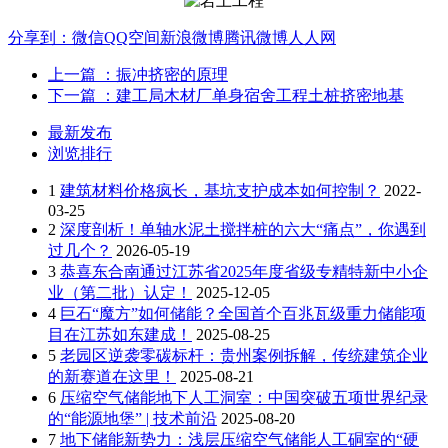
分享到：
微信
QQ空间
新浪微博
腾讯微博
人人网
上一篇
：振冲挤密的原理
下一篇
：建工局木材厂单身宿舍工程土桩挤密地基
最新发布
浏览排行
1
建筑材料价格疯长，基坑支护成本如何控制？
2022-
03-25
2
深度剖析！单轴水泥土搅拌桩的六大“痛点”，你遇到
过几个？
2026-05-19
3
恭喜东合南通过江苏省2025年度省级专精特新中小企
业（第二批）认定！
2025-12-05
4
巨石“魔方”如何储能？全国首个百兆瓦级重力储能项
目在江苏如东建成！
2025-08-25
5
老园区逆袭零碳标杆：贵州案例拆解，传统建筑企业
的新赛道在这里！
2025-08-21
6
压缩空气储能地下人工洞室：中国突破五项世界纪录
的“能源地堡” | 技术前沿
2025-08-20
7
地下储能新势力：浅层压缩空气储能人工硐室的“硬