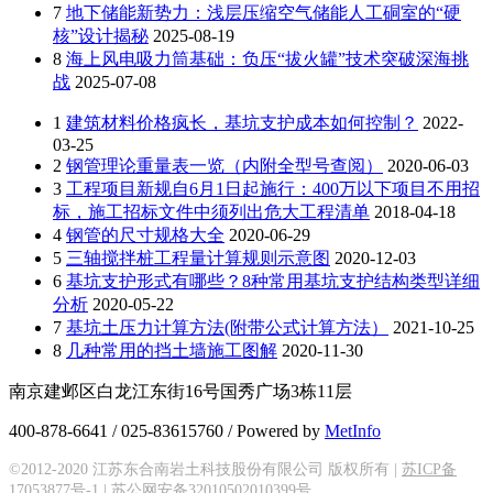
7
地下储能新势力：浅层压缩空气储能人工硐室的“硬
核”设计揭秘
2025-08-19
8
海上风电吸力筒基础：负压“拔火罐”技术突破深海挑
战
2025-07-08
1
建筑材料价格疯长，基坑支护成本如何控制？
2022-
03-25
2
钢管理论重量表一览（内附全型号查阅）
2020-06-03
3
工程项目新规自6月1日起施行：400万以下项目不用招
标，施工招标文件中须列出危大工程清单
2018-04-18
4
钢管的尺寸规格大全
2020-06-29
5
三轴搅拌桩工程量计算规则示意图
2020-12-03
6
基坑支护形式有哪些？8种常用基坑支护结构类型详细
分析
2020-05-22
7
基坑土压力计算方法(附带公式计算方法）
2021-10-25
8
几种常用的挡土墙施工图解
2020-11-30
南京建邺区白龙江东街16号国秀广场3栋11层
400-878-6641 / 025-83615760 / Powered by
MetInfo
©2012-2020 江苏东合南岩土科技股份有限公司 版权所有 |
苏ICP备
17053877号-1
|
苏公网安备32010502010399号