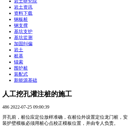
岩土研究院
岩土资讯
资料下载
钢板桩
钢支撑
基坑支护
基坑监测
加固纠偏
岩土
桩基
锚索
围护桩
装配式
新能源基础
人工挖孔灌注桩的施工
486
2022-07-25 09:00:39
开孔前，桩位应定位放样准确，在桩位外设置定位龙门桩，安
装护壁模板必须用桩心点校正模板位置，并由专人负责。