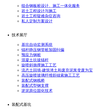
组合钢板桩设计、施工一体化服务
岩土工程设计与施工
岩土工程疑难杂症咨询
私人定制方案设计
技术展厅
基坑自动监测系统
锚杆静压钢管桩加固纠偏
预应力钢桩
混凝土抗拔锚杆
旋喷斜抛撑施工工艺
流态土回填-建筑渣土和废弃泥浆变废为宝
高压旋喷玻璃纤维筋锚索施工工艺
装配式钢栈桥
装配式型钢支撑
淤泥原位固化技术
装配式基坑