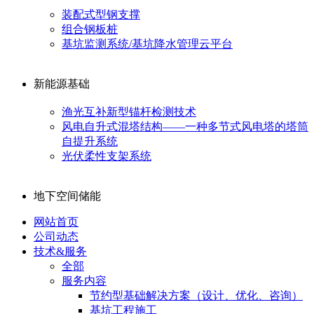
装配式型钢支撑
组合钢板桩
基坑监测系统/基坑降水管理云平台
新能源基础
渔光互补新型锚杆检测技术
风电自升式混塔结构——一种多节式风电塔的塔筒
自提升系统
光伏柔性支架系统
地下空间储能
网站首页
公司动态
技术&服务
全部
服务内容
节约型基础解决方案（设计、优化、咨询）
基坑工程施工