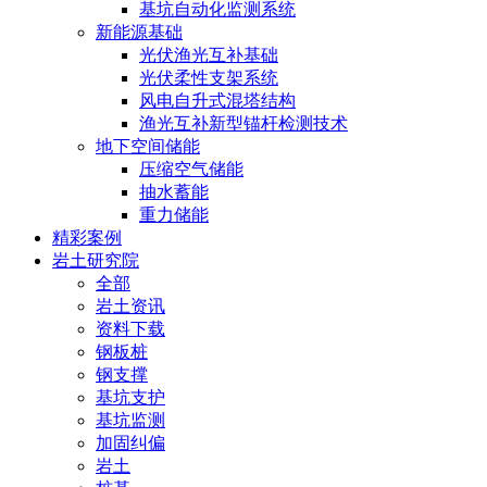
基坑自动化监测系统
新能源基础
光伏渔光互补基础
光伏柔性支架系统
风电自升式混塔结构
渔光互补新型锚杆检测技术
地下空间储能
压缩空气储能
抽水蓄能
重力储能
精彩案例
岩土研究院
全部
岩土资讯
资料下载
钢板桩
钢支撑
基坑支护
基坑监测
加固纠偏
岩土