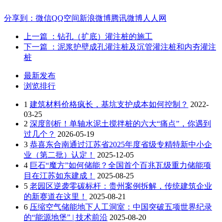
分享到：
微信
QQ空间
新浪微博
腾讯微博
人人网
上一篇
：钻孔（扩底）灌注桩的施工
下一篇
：泥浆护壁成孔灌注桩及沉管灌注桩和内夯灌注
桩
最新发布
浏览排行
1
建筑材料价格疯长，基坑支护成本如何控制？
2022-
03-25
2
深度剖析！单轴水泥土搅拌桩的六大“痛点”，你遇到
过几个？
2026-05-19
3
恭喜东合南通过江苏省2025年度省级专精特新中小企
业（第二批）认定！
2025-12-05
4
巨石“魔方”如何储能？全国首个百兆瓦级重力储能项
目在江苏如东建成！
2025-08-25
5
老园区逆袭零碳标杆：贵州案例拆解，传统建筑企业
的新赛道在这里！
2025-08-21
6
压缩空气储能地下人工洞室：中国突破五项世界纪录
的“能源地堡” | 技术前沿
2025-08-20