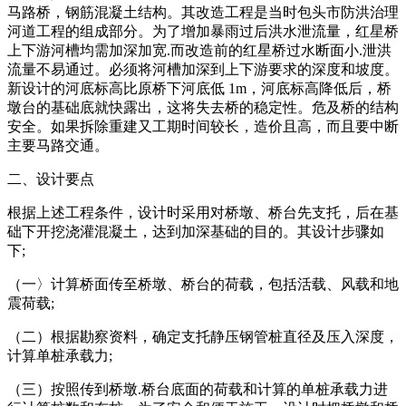
马路桥，钢筋混凝土结构。其改造工程是当时包头市防洪治理
河道工程的组成部分。为了增加暴雨过后洪水泄流量，红星桥
上下游河槽均需加深加宽.而改造前的红星桥过水断面小.泄洪
流量不易通过。必须将河槽加深到上下游要求的深度和坡度。
新设计的河底标高比原桥下河底低 1m，河底标高降低后，桥
墩台的基础底就快露出，这将失去桥的稳定性。危及桥的结构
安全。如果拆除重建又工期时间较长，造价且高，而且要中断
主要马路交通。
二、设计要点
根据上述工程条件，设计时采用对桥墩、桥台先支托，后在基
础下开挖浇灌混凝土，达到加深基础的目的。其设计步骤如
下;
（一〉计算桥面传至桥墩、桥台的荷载，包括活载、风载和地
震荷载;
（二）根据勘察资料，确定支托静压钢管桩直径及压入深度，
计算单桩承载力;
（三）按照传到桥墩.桥台底面的荷载和计算的单桩承载力进