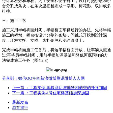
行计算桩数和布桩。为了安全和便于施工，设计时把桥墩和桥
台分割成条块，在条块里把桩布成一字形、梅花形、双排或多
排柱。
三、施工工艺
施工采用半幅桥面封闭，半幅桥面车辆通行的办法。先将半幅
施工的桥墩、桥台按设计分割的条块，间跳式开挖到设计深
度，压桩支托、支模、绑扎钢筋和浇注混凝土。
完成半幅桥面施工任务后，将这半幅桥面开放，让车辆入流通
过;再将另半幅封闭，用前半幅加深基础和降低河底同样的方
法完成施工任务（图4.2-8）
分享到：
微信
QQ空间
新浪微博
腾讯微博
人人网
上一篇
：工程实例-地毯商店与地铁相截交的托换加固
下一篇
：工程实例-1号住宅楼基础加深加固
最新发布
浏览排行