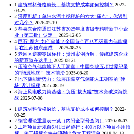
1
建筑材料价格疯长，基坑支护成本如何控制？
2022-
03-25
2
深度剖析！单轴水泥土搅拌桩的六大“痛点”，你遇到
过几个？
2026-05-19
3
恭喜东合南通过江苏省2025年度省级专精特新中小企
业（第二批）认定！
2025-12-05
4
巨石“魔方”如何储能？全国首个百兆瓦级重力储能项
目在江苏如东建成！
2025-08-25
5
老园区逆袭零碳标杆：贵州案例拆解，传统建筑企业
的新赛道在这里！
2025-08-21
6
压缩空气储能地下人工洞室：中国突破五项世界纪录
的“能源地堡” | 技术前沿
2025-08-20
7
地下储能新势力：浅层压缩空气储能人工硐室的“硬
核”设计揭秘
2025-08-19
8
海上风电吸力筒基础：负压“拔火罐”技术突破深海挑
战
2025-07-08
1
建筑材料价格疯长，基坑支护成本如何控制？
2022-
03-25
2
钢管理论重量表一览（内附全型号查阅）
2020-06-03
3
工程项目新规自6月1日起施行：400万以下项目不用招
标，施工招标文件中须列出危大工程清单
2018-04-18