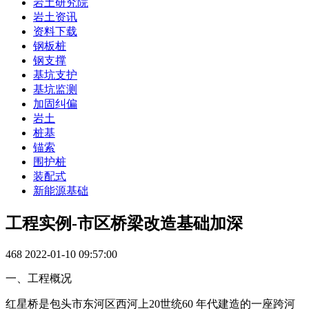
岩土研究院
岩土资讯
资料下载
钢板桩
钢支撑
基坑支护
基坑监测
加固纠偏
岩土
桩基
锚索
围护桩
装配式
新能源基础
工程实例-市区桥梁改造基础加深
468
2022-01-10 09:57:00
一、工程概况
红星桥是包头市东河区西河上20世统60 年代建造的一座跨河