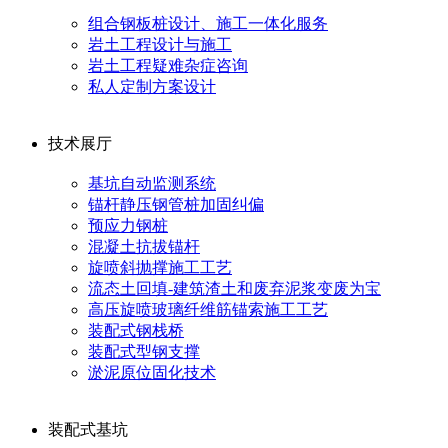
组合钢板桩设计、施工一体化服务
岩土工程设计与施工
岩土工程疑难杂症咨询
私人定制方案设计
技术展厅
基坑自动监测系统
锚杆静压钢管桩加固纠偏
预应力钢桩
混凝土抗拔锚杆
旋喷斜抛撑施工工艺
流态土回填-建筑渣土和废弃泥浆变废为宝
高压旋喷玻璃纤维筋锚索施工工艺
装配式钢栈桥
装配式型钢支撑
淤泥原位固化技术
装配式基坑