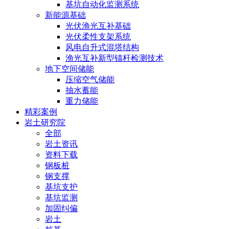
基坑自动化监测系统
新能源基础
光伏渔光互补基础
光伏柔性支架系统
风电自升式混塔结构
渔光互补新型锚杆检测技术
地下空间储能
压缩空气储能
抽水蓄能
重力储能
精彩案例
岩土研究院
全部
岩土资讯
资料下载
钢板桩
钢支撑
基坑支护
基坑监测
加固纠偏
岩土