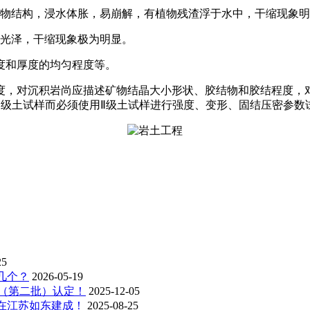
植物结构，浸水体胀，易崩解，有植物残渣浮于水中，干缩现象
无光泽，干缩现象极为明显。
度和厚度的均匀程度等。
度，对沉积岩尚应描述矿物结晶大小形状、胶结物和胶结程度，
Ⅰ级土试样而必须使用Ⅱ级土试样进行强度、变形、固结压密参
25
几个？
2026-05-19
业（第二批）认定！
2025-12-05
在江苏如东建成！
2025-08-25