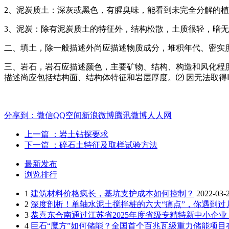
2、泥炭质土：深灰或黑色，有腥臭味，能看到未完全分解的
3、泥炭：除有泥炭质土的特征外，结构松散，土质很轻，暗
二、填土，除一般描述外尚应描述物质成分，堆积年代、密实
三、岩石，岩石应描述颜色，主要矿物、结构、构造和风化程
描述尚应包括结构面、结构体特征和岩层厚度。⑵ 因无法取得
分享到：
微信
QQ空间
新浪微博
腾讯微博
人人网
上一篇
：岩土钻探要求
下一篇
：碎石土特征及取样试验方法
最新发布
浏览排行
1
建筑材料价格疯长，基坑支护成本如何控制？
2022-03-
2
深度剖析！单轴水泥土搅拌桩的六大“痛点”，你遇到过
3
恭喜东合南通过江苏省2025年度省级专精特新中小企
4
巨石“魔方”如何储能？全国首个百兆瓦级重力储能项目