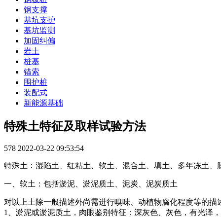
钢支撑
基坑支护
基坑监测
加固纠偏
岩土
桩基
锚索
围护桩
装配式
新能源基础
特殊土特征及取样试验方法
578
2022-03-22 09:53:54
特殊土：湿陷土、红粘土、软土、混合土、填土、多年冻土、
一、软土：包括淤泥、淤泥质土、泥炭、泥炭质土
对以上土除一般描述外尚需进行嗅味、动植物腐化程度等的描
1、淤泥或淤泥质土，肉眼鉴别特征：深灰色、灰色，有光泽