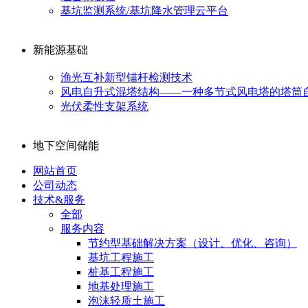
基坑监测系统/基坑降水管理云平台
新能源基础
渔光互补新型锚杆检测技术
风电自升式混塔结构——一种多节式风电塔的塔筒
光伏柔性支架系统
地下空间储能
网站首页
公司动态
技术&服务
全部
服务内容
节约型基础解决方案（设计、优化、咨询）
基坑工程施工
桩基工程施工
地基处理施工
泡沫轻质土施工