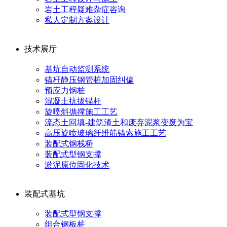
岩土工程疑难杂症咨询
私人定制方案设计
技术展厅
基坑自动监测系统
锚杆静压钢管桩加固纠偏
预应力钢桩
混凝土抗拔锚杆
旋喷斜抛撑施工工艺
流态土回填-建筑渣土和废弃泥浆变废为宝
高压旋喷玻璃纤维筋锚索施工工艺
装配式钢栈桥
装配式型钢支撑
淤泥原位固化技术
装配式基坑
装配式型钢支撑
组合钢板桩