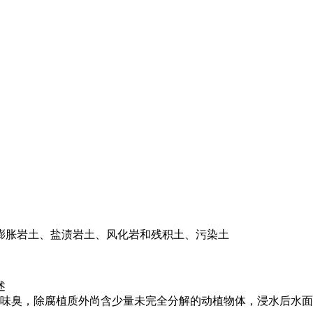
膨胀岩土、盐渍岩土、风化岩和残积土、污染土
述
，味臭，除腐植质外尚含少量未完全分解的动植物体，浸水后水