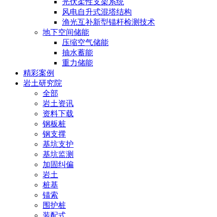
光伏柔性支架系统
风电自升式混塔结构
渔光互补新型锚杆检测技术
地下空间储能
压缩空气储能
抽水蓄能
重力储能
精彩案例
岩土研究院
全部
岩土资讯
资料下载
钢板桩
钢支撑
基坑支护
基坑监测
加固纠偏
岩土
桩基
锚索
围护桩
装配式