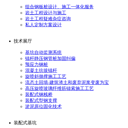
组合钢板桩设计、施工一体化服务
岩土工程设计与施工
岩土工程疑难杂症咨询
私人定制方案设计
技术展厅
基坑自动监测系统
锚杆静压钢管桩加固纠偏
预应力钢桩
混凝土抗拔锚杆
旋喷斜抛撑施工工艺
流态土回填-建筑渣土和废弃泥浆变废为宝
高压旋喷玻璃纤维筋锚索施工工艺
装配式钢栈桥
装配式型钢支撑
淤泥原位固化技术
装配式基坑