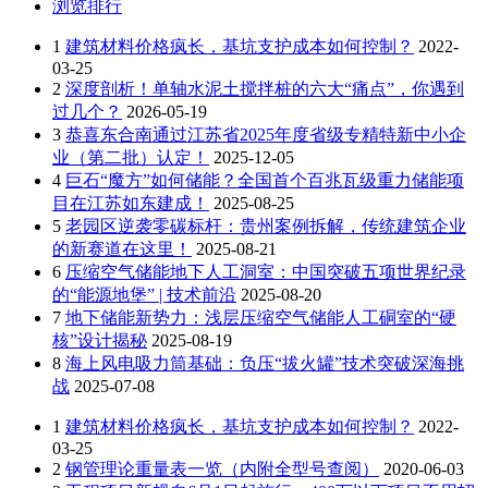
浏览排行
1
建筑材料价格疯长，基坑支护成本如何控制？
2022-
03-25
2
深度剖析！单轴水泥土搅拌桩的六大“痛点”，你遇到
过几个？
2026-05-19
3
恭喜东合南通过江苏省2025年度省级专精特新中小企
业（第二批）认定！
2025-12-05
4
巨石“魔方”如何储能？全国首个百兆瓦级重力储能项
目在江苏如东建成！
2025-08-25
5
老园区逆袭零碳标杆：贵州案例拆解，传统建筑企业
的新赛道在这里！
2025-08-21
6
压缩空气储能地下人工洞室：中国突破五项世界纪录
的“能源地堡” | 技术前沿
2025-08-20
7
地下储能新势力：浅层压缩空气储能人工硐室的“硬
核”设计揭秘
2025-08-19
8
海上风电吸力筒基础：负压“拔火罐”技术突破深海挑
战
2025-07-08
1
建筑材料价格疯长，基坑支护成本如何控制？
2022-
03-25
2
钢管理论重量表一览（内附全型号查阅）
2020-06-03