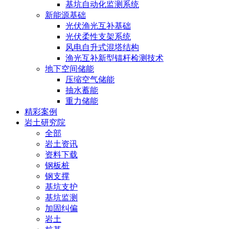
基坑自动化监测系统
新能源基础
光伏渔光互补基础
光伏柔性支架系统
风电自升式混塔结构
渔光互补新型锚杆检测技术
地下空间储能
压缩空气储能
抽水蓄能
重力储能
精彩案例
岩土研究院
全部
岩土资讯
资料下载
钢板桩
钢支撑
基坑支护
基坑监测
加固纠偏
岩土