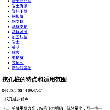
岩土研究院
岩土资讯
资料下载
钢板桩
钢支撑
基坑支护
基坑监测
加固纠偏
岩土
桩基
锚索
围护桩
装配式
新能源基础
挖孔桩的特点和适用范围
843
2022-06-14 09:47:37
1.挖孔桩的优点
（1）单桩承载力高，结构传力明确，沉降量小，可—柱—