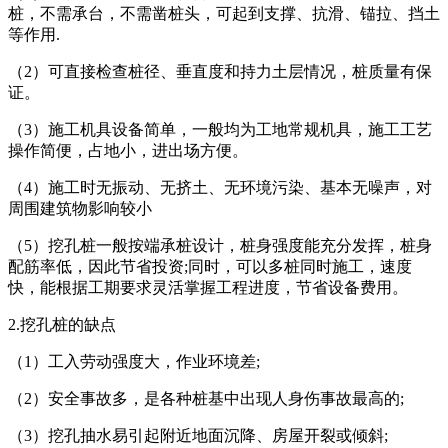
桩，不需承台，不需凿桩头，可起到支撑、抗滑、锚拉、挡土
等作用.
（2）可直接检查桩径、垂直度和持力土层情况，桩质量有保
证。
（3）施工机具设备简单，一般均为工地常规机具，施工工艺
操作简便，占地小，进出场方便。
（4）施工时无振动、无挤土、无环境污染、基本无噪声，对
周围建筑物影响较小
（5）挖孔桩一般按端承桩设计，桩身强度能充分发挥，桩身
配筋率低，因此节省投资;同时，可以多桩同时施工，速度
快，能根据工期要求灵活掌握工程进度，节省设备费用。
2.挖孔桩的缺点
（1）工入劳动强度大，作业环境差;
（2）安全事故多，是各种桩基中出现人身伤事故最高的;
（3）挖孔抽水易引起附近地面沉降、房屋开裂或倾斜;