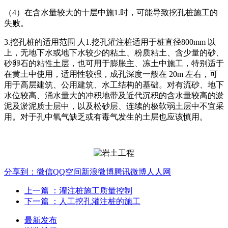
（4）在含水量较大的十层中施1.时，可能导致挖孔桩施工的
失败。
3.挖孔桩的适用范围 人1.挖孔灌注桩适用于桩直径800mm 以
上，无地下水或地下水较少的粘土、粉质粘土、含少量的砂、
砂卵石的粘性土层，也可用于膨胀主、冻土中施工，特别适于
在黄土中使用，适用性较强，成孔深度一般在 20m 左右，可
用于高层建筑、公用建筑、水工结构的基础。对有流砂、地下
水位较高、涌水量大的冲积地带及近代沉积的含水量较高的淤
泥及淤泥质士层中，以及松砂层、连续的极软弱土层中不宜采
用。对于孔中氧气缺乏或有毒气发生的土层也应该慎用。
分享到：
微信
QQ空间
新浪微博
腾讯微博
人人网
上一篇
：灌注桩施工质量控制
下一篇
：人工挖孔灌注桩的施工
最新发布