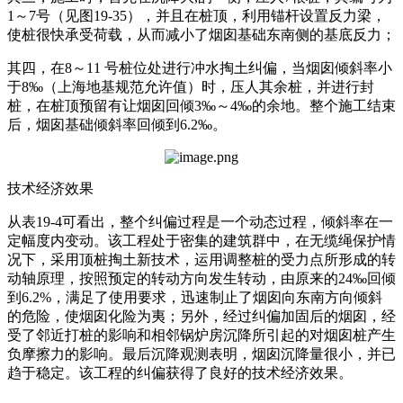
1～7号（见图19-35），并且在桩顶，利用锚杆设置反力梁，
使桩很快承受荷载，从而减小了烟囱基础东南侧的基底反力；
其四，在8～11 号桩位处进行冲水掏土纠偏，当烟囱倾斜率小
于8‰（上海地基规范允许值）时，压人其余桩，并进行封
桩，在桩顶预留有让烟囱回倾3‰～4‰的余地。整个施工结束
后，烟囱基础倾斜率回倾到6.2‰。
技术经济效果
从表19-4可看出，整个纠偏过程是一个动态过程，倾斜率在一
定幅度内变动。该工程处于密集的建筑群中，在无缆绳保护情
况下，采用顶桩掏土新技术，运用调整桩的受力点所形成的转
动轴原理，按照预定的转动方向发生转动，由原来的24‰回倾
到6.2%，满足了使用要求，迅速制止了烟囱向东南方向倾斜
的危险，使烟囱化险为夷；另外，经过纠偏加固后的烟囱，经
受了邻近打桩的影响和相邻锅炉房沉降所引起的对烟囱桩产生
负摩擦力的影响。最后沉降观测表明，烟囱沉降量很小，并已
趋于稳定。该工程的纠偏获得了良好的技术经济效果。