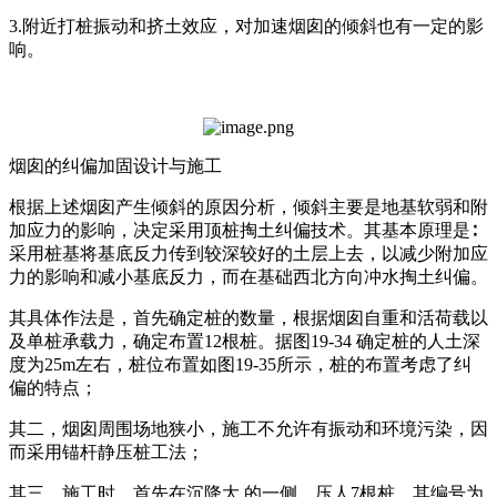
3.附近打桩振动和挤土效应，对加速烟囱的倾斜也有一定的影
响。
烟囱的纠偏加固设计与施工
根据上述烟囱产生倾斜的原因分析，倾斜主要是地基软弱和附
加应力的影响，决定采用顶桩掏土纠偏技术。其基本原理是∶
采用桩基将基底反力传到较深较好的土层上去，以减少附加应
力的影响和减小基底反力，而在基础西北方向冲水掏土纠偏。
其具体作法是，首先确定桩的数量，根据烟囱自重和活荷载以
及单桩承载力，确定布置12根桩。据图19-34 确定桩的人土深
度为25m左右，桩位布置如图19-35所示，桩的布置考虑了纠
偏的特点；
其二，烟囱周围场地狭小，施工不允许有振动和环境污染，因
而采用锚杆静压桩工法；
其三，施工时，首先在沉降大,的一侧，压人7根桩，其编号为