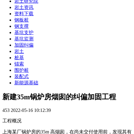
岩土研究院
岩土资讯
资料下载
钢板桩
钢支撑
基坑支护
基坑监测
加固纠偏
岩土
桩基
锚索
围护桩
装配式
新能源基础
新建35m锅炉房烟囱的纠偏加固工程
453
2022-05-16 10:12:39
工程概况
上海某厂锅炉房的35m 高烟囱，在尚未交付使用前，发现其有