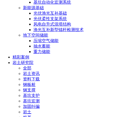
基坑自动化监测系统
新能源基础
光伏渔光互补基础
光伏柔性支架系统
风电自升式混塔结构
渔光互补新型锚杆检测技术
地下空间储能
压缩空气储能
抽水蓄能
重力储能
精彩案例
岩土研究院
全部
岩土资讯
资料下载
钢板桩
钢支撑
基坑支护
基坑监测
加固纠偏
岩土