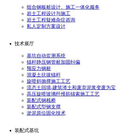
组合钢板桩设计、施工一体化服务
岩土工程设计与施工
岩土工程疑难杂症咨询
私人定制方案设计
技术展厅
基坑自动监测系统
锚杆静压钢管桩加固纠偏
预应力钢桩
混凝土抗拔锚杆
旋喷斜抛撑施工工艺
流态土回填-建筑渣土和废弃泥浆变废为宝
高压旋喷玻璃纤维筋锚索施工工艺
装配式钢栈桥
装配式型钢支撑
淤泥原位固化技术
装配式基坑