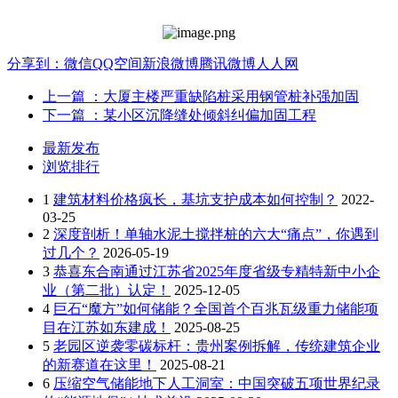
分享到：
微信
QQ空间
新浪微博
腾讯微博
人人网
上一篇
：大厦主楼严重缺陷桩采用钢管桩补强加固
下一篇
：某小区沉降缝处倾斜纠偏加固工程
最新发布
浏览排行
1
建筑材料价格疯长，基坑支护成本如何控制？
2022-
03-25
2
深度剖析！单轴水泥土搅拌桩的六大“痛点”，你遇到
过几个？
2026-05-19
3
恭喜东合南通过江苏省2025年度省级专精特新中小企
业（第二批）认定！
2025-12-05
4
巨石“魔方”如何储能？全国首个百兆瓦级重力储能项
目在江苏如东建成！
2025-08-25
5
老园区逆袭零碳标杆：贵州案例拆解，传统建筑企业
的新赛道在这里！
2025-08-21
6
压缩空气储能地下人工洞室：中国突破五项世界纪录