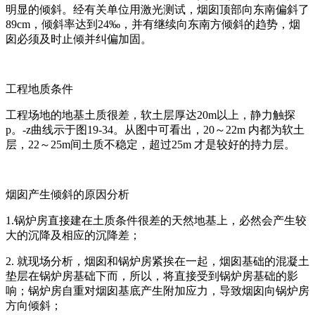
明显的倾斜。经有关单位用激光测试，烟囱顶部向东南偏斜了
89cm，倾斜率达到24‰，并有继续向东南方倾斜的趋势，烟
囱必须及时止倾并纠偏加固。
工程地质条件
工程场地的地基土质很差，软土层厚达20m以上，静力触探
p。-z曲线示于图19-34。从图中可看出，20～22m 内都为软土
层，22～25m间土质不稳定，超过25m 才是较好的持力层。
烟囱产生倾斜的原因分析
1.锅炉房直接建在土质条件很差的天然地基上，必然会产生较
大的沉降及相应的沉降差；
2. 就现场分析，烟囱和锅炉房紧挨在一起，烟囱基础的混凝土
垫层在锅炉房基础下而，所以，将直接受到锅炉房基础的影
响；锅炉房自重对烟囱基底产生附加应力，导致烟囱向锅炉房
方向倾斜；