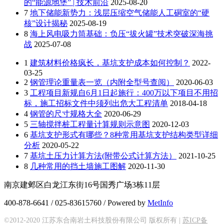
的“能源地堡” | 技术前沿
2025-08-20
7
地下储能新势力：浅层压缩空气储能人工硐室的“硬
核”设计揭秘
2025-08-19
8
海上风电吸力筒基础：负压“拔火罐”技术突破深海挑
战
2025-07-08
1
建筑材料价格疯长，基坑支护成本如何控制？
2022-
03-25
2
钢管理论重量表一览（内附全型号查阅）
2020-06-03
3
工程项目新规自6月1日起施行：400万以下项目不用招
标，施工招标文件中须列出危大工程清单
2018-04-18
4
钢管的尺寸规格大全
2020-06-29
5
三轴搅拌桩工程量计算规则示意图
2020-12-03
6
基坑支护形式有哪些？8种常用基坑支护结构类型详细
分析
2020-05-22
7
基坑土压力计算方法(附带公式计算方法）
2021-10-25
8
几种常用的挡土墙施工图解
2020-11-30
南京建邺区白龙江东街16号国秀广场3栋11层
400-878-6641 / 025-83615760 / Powered by
MetInfo
©2012-2020 江苏东合南岩土科技股份有限公司 版权所有 |
苏ICP备