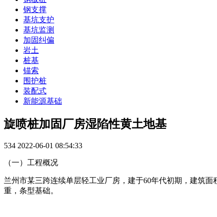
钢支撑
基坑支护
基坑监测
加固纠偏
岩土
桩基
锚索
围护桩
装配式
新能源基础
旋喷桩加固厂房湿陷性黄土地基
534
2022-06-01 08:54:33
（一）工程概况
兰州市某三跨连续单层轻工业厂房，建于60年代初期，建筑面积10
重，条型基础。