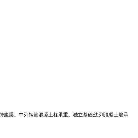
2m 跨腹梁。中列钢筋混凝土柱承重。独立基础;边列混凝土墙承