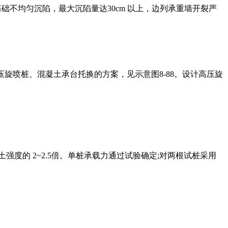
不均匀沉陷，最大沉陷量达30cm 以上，边列承重墙开裂严
压旋喷桩、混凝土承台托换的方案，见示意图8-88。设计高压旋
度的 2~2.5倍。单桩承载力通过试验确定;对两根试桩采用