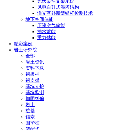
光伏柔性支架系统
风电自升式混塔结构
渔光互补新型锚杆检测技术
地下空间储能
压缩空气储能
抽水蓄能
重力储能
精彩案例
岩土研究院
全部
岩土资讯
资料下载
钢板桩
钢支撑
基坑支护
基坑监测
加固纠偏
岩土
桩基
锚索
围护桩
装配式