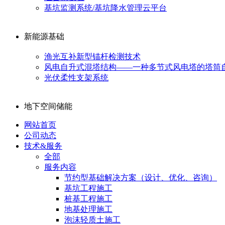
基坑监测系统/基坑降水管理云平台
新能源基础
渔光互补新型锚杆检测技术
风电自升式混塔结构——一种多节式风电塔的塔筒
光伏柔性支架系统
地下空间储能
网站首页
公司动态
技术&服务
全部
服务内容
节约型基础解决方案（设计、优化、咨询）
基坑工程施工
桩基工程施工
地基处理施工
泡沫轻质土施工