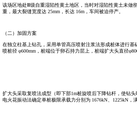
该场区地处Ⅲ级自重湿陷性黄土地区，当时对湿陷性黄土未做彻
重，最大裂缝宽度达 25mm，长达 16m，车间被迫停产。
（二）加固方案
在独立柱基上钻孔，采用单管高压喷射注浆法形成桩体进行基础托
喷桩径 φ600mm，桩端位于卵石持力层上，桩端扩大头直径φ80
扩大头采取复喷法成型（即下部1m桩旋喷后下降钻杆，使钻头喷
电火花振动法确定单桩极限承载力分别为 1676kN、1225kN