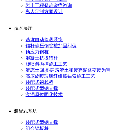
岩土工程疑难杂症咨询
私人定制方案设计
技术展厅
基坑自动监测系统
锚杆静压钢管桩加固纠偏
预应力钢桩
混凝土抗拔锚杆
旋喷斜抛撑施工工艺
流态土回填-建筑渣土和废弃泥浆变废为宝
高压旋喷玻璃纤维筋锚索施工工艺
装配式钢栈桥
装配式型钢支撑
淤泥原位固化技术
装配式基坑
装配式型钢支撑
组合钢板桩