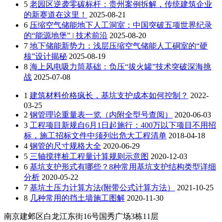
5
老园区逆袭零碳标杆：贵州案例拆解，传统建筑企业
的新赛道在这里！
2025-08-21
6
压缩空气储能地下人工洞室：中国突破五项世界纪录
的“能源地堡” | 技术前沿
2025-08-20
7
地下储能新势力：浅层压缩空气储能人工硐室的“硬
核”设计揭秘
2025-08-19
8
海上风电吸力筒基础：负压“拔火罐”技术突破深海挑
战
2025-07-08
1
建筑材料价格疯长，基坑支护成本如何控制？
2022-
03-25
2
钢管理论重量表一览（内附全型号查阅）
2020-06-03
3
工程项目新规自6月1日起施行：400万以下项目不用招
标，施工招标文件中须列出危大工程清单
2018-04-18
4
钢管的尺寸规格大全
2020-06-29
5
三轴搅拌桩工程量计算规则示意图
2020-12-03
6
基坑支护形式有哪些？8种常用基坑支护结构类型详细
分析
2020-05-22
7
基坑土压力计算方法(附带公式计算方法）
2021-10-25
8
几种常用的挡土墙施工图解
2020-11-30
南京建邺区白龙江东街16号国秀广场3栋11层