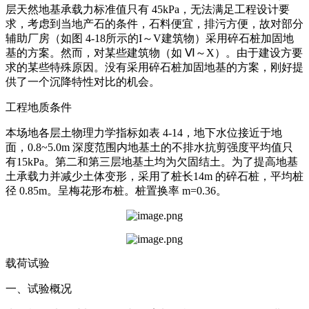
层天然地基承载力标准值只有 45kPa，无法满足工程设计要
求，考虑到当地产石的条件，石料便宜，排污方便，故对部分
辅助厂房（如图 4-18所示的I～V建筑物）采用碎石桩加固地
基的方案。然而，对某些建筑物（如 Ⅵ～X）。由于建设方要
求的某些特殊原因。没有采用碎石桩加固地基的方案，刚好提
供了一个沉降特性对比的机会。
工程地质条件
本场地各层土物理力学指标如表 4-14，地下水位接近于地
面，0.8~5.0m 深度范围内地基土的不排水抗剪强度平均值只
有15kPa。第二和第三层地基土均为欠固结土。为了提高地基
土承载力并减少土体变形，采用了桩长14m 的碎石桩，平均桩
径 0.85m。呈梅花形布桩。桩置换率 m=0.36。
载荷试验
一、试验概况