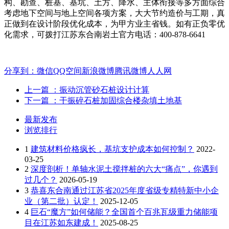
构、勘查、桩基、基坑、土方、降水、主体衔接等多方面综合
考虑地下空间与地上空间各项方案，大大节约造价与工期，真
正做到在设计阶段优化成本，为甲方业主省钱。如有正负零优
化需求，可拨打江苏东合南岩土官方电话：400-878-6641
分享到：
微信
QQ空间
新浪微博
腾讯微博
人人网
上一篇
：振动沉管砂石桩设计计算
下一篇
：干振碎石桩加固综合楼杂填土地基
最新发布
浏览排行
1
建筑材料价格疯长，基坑支护成本如何控制？
2022-
03-25
2
深度剖析！单轴水泥土搅拌桩的六大“痛点”，你遇到
过几个？
2026-05-19
3
恭喜东合南通过江苏省2025年度省级专精特新中小企
业（第二批）认定！
2025-12-05
4
巨石“魔方”如何储能？全国首个百兆瓦级重力储能项
目在江苏如东建成！
2025-08-25