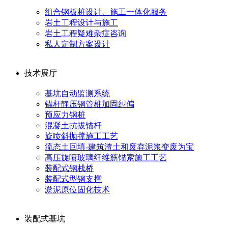
组合钢板桩设计、施工一体化服务
岩土工程设计与施工
岩土工程疑难杂症咨询
私人定制方案设计
技术展厅
基坑自动监测系统
锚杆静压钢管桩加固纠偏
预应力钢桩
混凝土抗拔锚杆
旋喷斜抛撑施工工艺
流态土回填-建筑渣土和废弃泥浆变废为宝
高压旋喷玻璃纤维筋锚索施工工艺
装配式钢栈桥
装配式型钢支撑
淤泥原位固化技术
装配式基坑