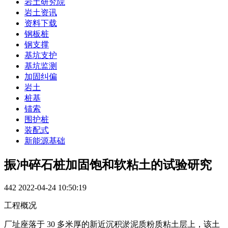
岩土研究院
岩土资讯
资料下载
钢板桩
钢支撑
基坑支护
基坑监测
加固纠偏
岩土
桩基
锚索
围护桩
装配式
新能源基础
振冲碎石桩加固饱和软粘土的试验研究
442
2022-04-24 10:50:19
工程概况
厂址座落于 30 多米厚的新近沉积淤泥质粉质粘土层上，该土