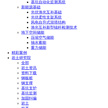
基坑自动化监测系统
新能源基础
光伏渔光互补基础
光伏柔性支架系统
风电自升式混塔结构
渔光互补新型锚杆检测技术
地下空间储能
压缩空气储能
抽水蓄能
重力储能
精彩案例
岩土研究院
全部
岩土资讯
资料下载
钢板桩
钢支撑
基坑支护
基坑监测
加固纠偏
岩土