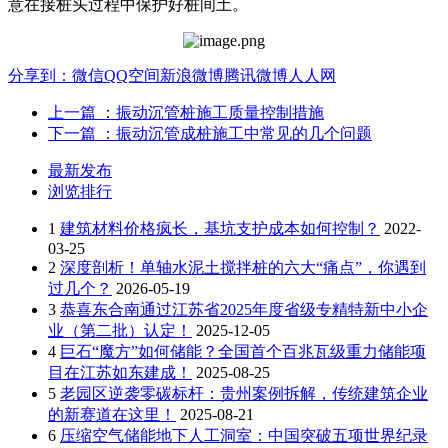
意在接桩头过程中保护好桩间土。
分享到：
微信
QQ空间
新浪微博
腾讯微博
人人网
上一篇
：振动沉管桩施工质量控制措施
下一篇
：振动沉管成桩施工中常见的几个问题
最新发布
浏览排行
1
建筑材料价格疯长，基坑支护成本如何控制？
2022-
03-25
2
深度剖析！单轴水泥土搅拌桩的六大“痛点”，你遇到
过几个？
2026-05-19
3
恭喜东合南通过江苏省2025年度省级专精特新中小企
业（第二批）认定！
2025-12-05
4
巨石“魔方”如何储能？全国首个百兆瓦级重力储能项
目在江苏如东建成！
2025-08-25
5
老园区逆袭零碳标杆：贵州案例拆解，传统建筑企业
的新赛道在这里！
2025-08-21
6
压缩空气储能地下人工洞室：中国突破五项世界纪录