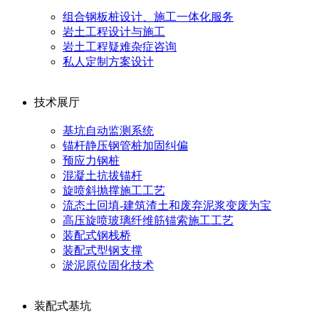
组合钢板桩设计、施工一体化服务
岩土工程设计与施工
岩土工程疑难杂症咨询
私人定制方案设计
技术展厅
基坑自动监测系统
锚杆静压钢管桩加固纠偏
预应力钢桩
混凝土抗拔锚杆
旋喷斜抛撑施工工艺
流态土回填-建筑渣土和废弃泥浆变废为宝
高压旋喷玻璃纤维筋锚索施工工艺
装配式钢栈桥
装配式型钢支撑
淤泥原位固化技术
装配式基坑