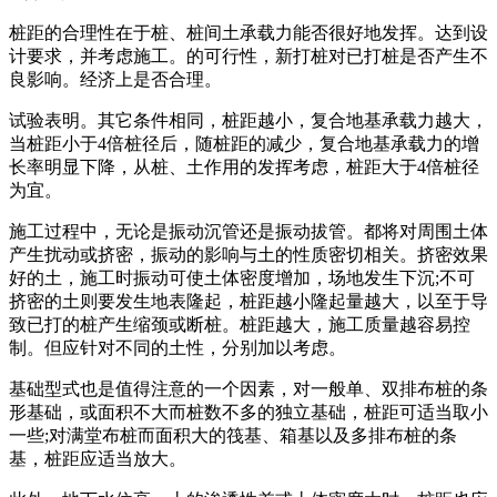
桩距的合理性在于桩、桩间土承载力能否很好地发挥。达到设
计要求，并考虑施工。的可行性，新打桩对已打桩是否产生不
良影响。经济上是否合理。
试验表明。其它条件相同，桩距越小，复合地基承载力越大，
当桩距小于4倍桩径后，随桩距的减少，复合地基承载力的增
长率明显下降，从桩、土作用的发挥考虑，桩距大于4倍桩径
为宜。
施工过程中，无论是振动沉管还是振动拔管。都将对周围土体
产生扰动或挤密，振动的影响与土的性质密切相关。挤密效果
好的土，施工时振动可使土体密度增加，场地发生下沉;不可
挤密的土则要发生地表隆起，桩距越小隆起量越大，以至于导
致已打的桩产生缩颈或断桩。桩距越大，施工质量越容易控
制。但应针对不同的土性，分别加以考虑。
基础型式也是值得注意的一个因素，对一般单、双排布桩的条
形基础，或面积不大而桩数不多的独立基础，桩距可适当取小
一些;对满堂布桩而面积大的筏基、箱基以及多排布桩的条
基，桩距应适当放大。