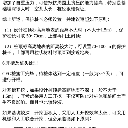
增加了自重压力，可使抵抗周围土挤压的能力提高，特别是基
础埋深很大时，空孔太长，桩径很难保证。
综上所述，保护桩长必须设置，并建议遵照如下原则∶
（1）设计桩顶标高离地表的距离不大时（不大于1.5m），保
护桩长可取 50~70cm，上部再用土封顶;
（2）桩顶标高离地表的距离较大时，可设置70~100cm 的保护
桩长，上部再用粒状材料封顶直到接近地表。
6.开槽及桩头处理
CFG桩施工完毕，待桩体达到一定程度（一般为3~7天），可
进行开槽。
对基槽开挖，如果设计桩顶标高距地表不深（一般不大于
1.5m），宜考虑采用人工开挖，不仅可防止对桩体和桩间土产
生不良影响。而且也比较经济。
如果基坑较深，开挖面积大，采用人工开挖效率太低，可采用
机械和人工联合开挖，但必须遵循如下原则∶