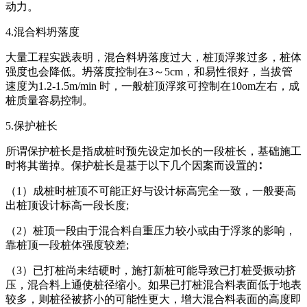
动力。
4.混合料坍落度
大量工程实践表明，混合料坍落度过大，桩顶浮浆过多，桩体
强度也会降低。坍落度控制在3～5cm，和易性很好，当拔管
速度为1.2-1.5m/min 时，一般桩顶浮浆可控制在10om左右，成
桩质量容易控制。
5.保护桩长
所谓保护桩长是指成桩时预先设定加长的一段桩长，基础施工
时将其凿掉。保护桩长是基于以下几个因案而设置的∶
（1）成桩时桩顶不可能正好与设计标高完全一致，一般要高
出桩顶设计标高一段长度;
（2）桩顶一段由于混合料自重压力较小或由于浮浆的影响，
靠桩顶一段桩体强度较差;
（3）已打桩尚未结硬时，施打新桩可能导致已打桩受振动挤
压，混合料上通使桩径缩小。如果已打桩混合料表面低于地表
较多，则桩径被挤小的可能性更大，增大混合料表面的高度即