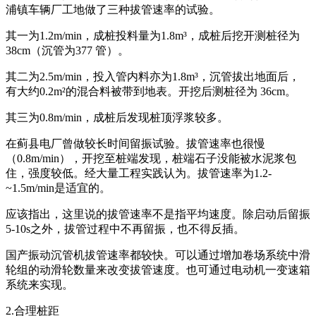
浦镇车辆厂工地做了三种拔管速率的试验。
其一为1.2m/min，成桩投料量为1.8m³，成桩后挖开测桩径为
38cm（沉管为377 管）。
其二为2.5m/min，投入管内料亦为1.8m³，沉管拔出地面后，
有大约0.2m²的混合料被带到地表。开挖后测桩径为 36cm。
其三为0.8m/min，成桩后发现桩顶浮浆较多。
在蓟县电厂曾做较长时间留振试验。拔管速率也很慢
（0.8m/min），开挖至桩端发现，桩端石子没能被水泥浆包
住，强度较低。经大量工程实践认为。拔管速率为1.2-
~1.5m/min是适宜的。
应该指出，这里说的拔管速率不是指平均速度。除启动后留振
5-10s之外，拔管过程中不再留振，也不得反插。
国产振动沉管机拔管速率都较快。可以通过增加卷场系统中滑
轮组的动滑轮数量来改变拔管速度。也可通过电动机一变速箱
系统来实现。
2.合理桩距