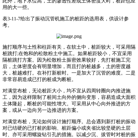
此外，地下水位高，土的渗透性差或土体密度大时，桩距也应
用的大一些。
表3-11-7给出了振动沉管机施工的桩距的选用表，供设计参
考。
施打顺序与土性和柱距有关，在软土中，桩距较大，可采用隔
桩跳打;在饱和的松散粉土中施工。如果桩距较小，不宜采用
隔桩跳打方案。因为松散粉土振密效果较好，先打桩施工完
后，土体密度会有明显增加，而且打的桩越多，土的密度越
大，桩越难打。在补打新桩时。一是加大了沉管的难度。二是
非常容易造成已打的桩成为断桩。
对满堂布桩，无论桩距大小，均不宜从四周转圈向内推进施
工，因为这样限制了桩间土向外的侧向变形，容易造成大面积
土体隆起，断桩的可能性增大。可采用从中心向外推进的方
案，或从一边向另一边推进的方案。
对满堂布桩，无论如何设计施打顺序。总会遇到新打桩的振动
对已结硬的已打桩的影响、桩距偏小或夹省比较坚硬的土层
时、亦可采用螺旋钻引孔的措施。以减少沉、拔管时对桩的振