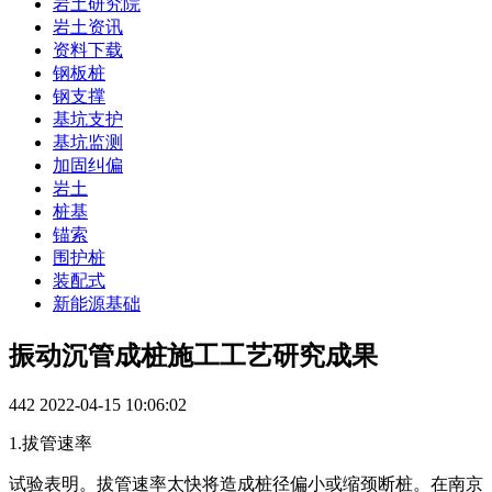
岩土研究院
岩土资讯
资料下载
钢板桩
钢支撑
基坑支护
基坑监测
加固纠偏
岩土
桩基
锚索
围护桩
装配式
新能源基础
振动沉管成桩施工工艺研究成果
442
2022-04-15 10:06:02
1.拔管速率
试验表明。拔管速率太快将造成桩径偏小或缩颈断桩。在南京