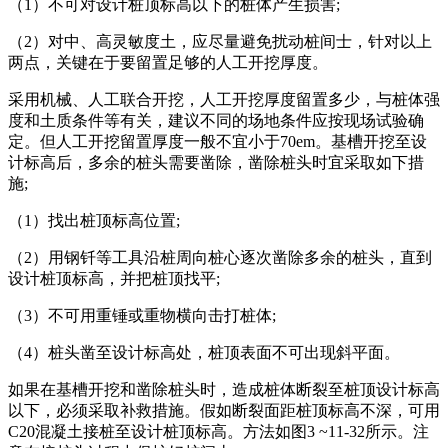
（1）不可对设计桩顶标高以下的桩体产生损害;
（2）对中、高灵敏度土，应尽量避免扰动桩间士，针对以上
两点，关键在于要留置足够的人工开挖厚度。
采用机械、人工联合开挖，人工开挖厚度留置多少，与桩体强
度和土质条件等有关，建议不同的场地条件应按现场试验确
定。但人工开挖留置厚度一般不宜小于70em。基槽开挖至设
计标高后，多余的桩头需要凿除，凿除桩头时宜采取如下措
施;
（1）找出桩顶标高位置;
（2）用钢钎等工具沿桩周向桩心逐次凿除多余的桩头，直到
设计桩顶标高，并把桩顶找平;
（3）不可用重锤或重物横向击打桩体;
（4）桩头凿至设计标高处，桩顶表面不可出现斜平面。
如果在基槽开挖和凿除桩头时，造成桩体断裂至桩顶设计标高
以下，必须采取补救措施。假如断裂面距桩顶标高不深，可用
C20混凝土接桩至设计桩顶标高。方法如图3 ~11-32所示。注