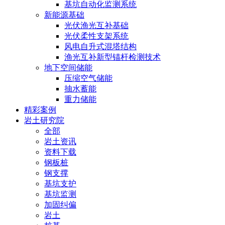
基坑自动化监测系统
新能源基础
光伏渔光互补基础
光伏柔性支架系统
风电自升式混塔结构
渔光互补新型锚杆检测技术
地下空间储能
压缩空气储能
抽水蓄能
重力储能
精彩案例
岩土研究院
全部
岩土资讯
资料下载
钢板桩
钢支撑
基坑支护
基坑监测
加固纠偏
岩土