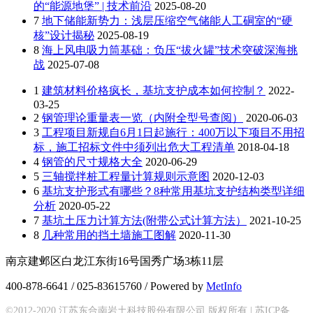
的“能源地堡” | 技术前沿
2025-08-20
7
地下储能新势力：浅层压缩空气储能人工硐室的“硬
核”设计揭秘
2025-08-19
8
海上风电吸力筒基础：负压“拔火罐”技术突破深海挑
战
2025-07-08
1
建筑材料价格疯长，基坑支护成本如何控制？
2022-
03-25
2
钢管理论重量表一览（内附全型号查阅）
2020-06-03
3
工程项目新规自6月1日起施行：400万以下项目不用招
标，施工招标文件中须列出危大工程清单
2018-04-18
4
钢管的尺寸规格大全
2020-06-29
5
三轴搅拌桩工程量计算规则示意图
2020-12-03
6
基坑支护形式有哪些？8种常用基坑支护结构类型详细
分析
2020-05-22
7
基坑土压力计算方法(附带公式计算方法）
2021-10-25
8
几种常用的挡土墙施工图解
2020-11-30
南京建邺区白龙江东街16号国秀广场3栋11层
400-878-6641 / 025-83615760 / Powered by
MetInfo
©2012-2020 江苏东合南岩土科技股份有限公司 版权所有 |
苏ICP备