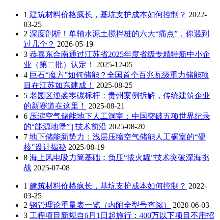
1
建筑材料价格疯长，基坑支护成本如何控制？
2022-
03-25
2
深度剖析！单轴水泥土搅拌桩的六大“痛点”，你遇到
过几个？
2026-05-19
3
恭喜东合南通过江苏省2025年度省级专精特新中小企
业（第二批）认定！
2025-12-05
4
巨石“魔方”如何储能？全国首个百兆瓦级重力储能项
目在江苏如东建成！
2025-08-25
5
老园区逆袭零碳标杆：贵州案例拆解，传统建筑企业
的新赛道在这里！
2025-08-21
6
压缩空气储能地下人工洞室：中国突破五项世界纪录
的“能源地堡” | 技术前沿
2025-08-20
7
地下储能新势力：浅层压缩空气储能人工硐室的“硬
核”设计揭秘
2025-08-19
8
海上风电吸力筒基础：负压“拔火罐”技术突破深海挑
战
2025-07-08
1
建筑材料价格疯长，基坑支护成本如何控制？
2022-
03-25
2
钢管理论重量表一览（内附全型号查阅）
2020-06-03
3
工程项目新规自6月1日起施行：400万以下项目不用招