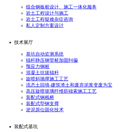
组合钢板桩设计、施工一体化服务
岩土工程设计与施工
岩土工程疑难杂症咨询
私人定制方案设计
技术展厅
基坑自动监测系统
锚杆静压钢管桩加固纠偏
预应力钢桩
混凝土抗拔锚杆
旋喷斜抛撑施工工艺
流态土回填-建筑渣土和废弃泥浆变废为宝
高压旋喷玻璃纤维筋锚索施工工艺
装配式钢栈桥
装配式型钢支撑
淤泥原位固化技术
装配式基坑