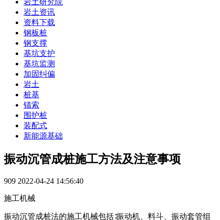
岩土研究院
岩土资讯
资料下载
钢板桩
钢支撑
基坑支护
基坑监测
加固纠偏
岩土
桩基
锚索
围护桩
装配式
新能源基础
振动沉管成桩施工方法及注意事项
909
2022-04-24 14:56:40
施工机械
振动沉管成桩法的施工机械包括∶振动机、料斗、振动套管组