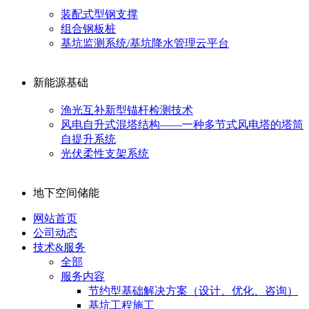
装配式型钢支撑
组合钢板桩
基坑监测系统/基坑降水管理云平台
新能源基础
渔光互补新型锚杆检测技术
风电自升式混塔结构——一种多节式风电塔的塔筒
自提升系统
光伏柔性支架系统
地下空间储能
网站首页
公司动态
技术&服务
全部
服务内容
节约型基础解决方案（设计、优化、咨询）
基坑工程施工