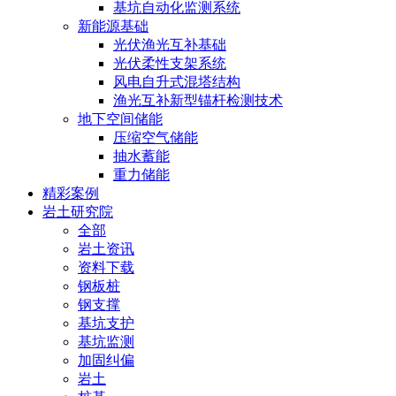
基坑自动化监测系统
新能源基础
光伏渔光互补基础
光伏柔性支架系统
风电自升式混塔结构
渔光互补新型锚杆检测技术
地下空间储能
压缩空气储能
抽水蓄能
重力储能
精彩案例
岩土研究院
全部
岩土资讯
资料下载
钢板桩
钢支撑
基坑支护
基坑监测
加固纠偏
岩土