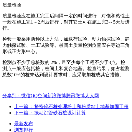
质量检验
质量检验应在施工完工后间隔一定的时间进行，对饱和粘性土
一般在施工完1～2周后进行，对其它土可在施工完3～5天后进
行。
检验一般采用两种以上方法，如载荷试验、动力触探试验、静
力触探试验、土工试验等。桩间土质量检测位置应在等边三角
形或正方形中心。
检测点不少于总桩数的 2%，且至少每个工程不少于3点。检
测点一般应包括桩，桩间土和复合地基。检查结果，如占检测
总数10%的桩未达到设计要求时，应采取加桩或其它措施。
分享到：
微信
QQ空间
新浪微博
腾讯微博
人人网
上一篇
：挤密碎石桩处理粉土和粉质粘土地基加固工程
下一篇
：振动沉管砂石桩设计计算
最新发布
浏览排行