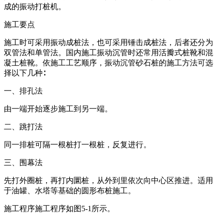
成的振动打桩机。
施工要点
施工时可采用振动成桩法，也可采用锤击成桩法，后者还分为
双管法和单管法。国内施工振动沉管时还常用活瓣式桩靴和混
凝土桩靴。依施工工艺顺序，振动沉管砂石桩的施工方法可选
择以下几种∶
一、排孔法
由一端开始逐步施工到另一端。
二、跳打法
同一排桩可隔一根桩打一根桩，反复进行。
三、围幕法
先打外圈桩，再打内圜桩，从外到里依次向中心区推进。适用
于油罐、水塔等基础的圆形布桩施工。
施工程序施工程序如图5-1所示。