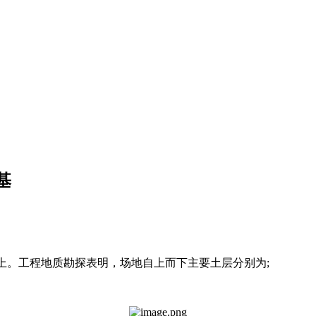
基
地上。工程地质勘探表明，场地自上而下主要土层分别为;