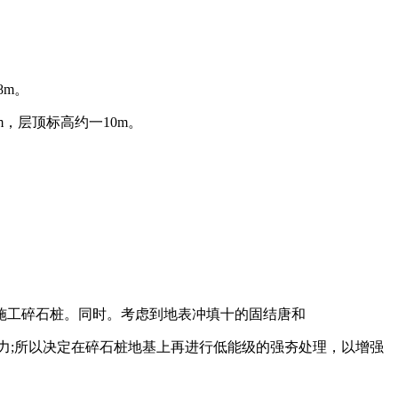
8m。
m，层顶标高约一10m。
施工碎石桩。同时。考虑到地表冲填十的固结唐和
力;所以决定在碎石桩地基上再进行低能级的强夯处理，以增强