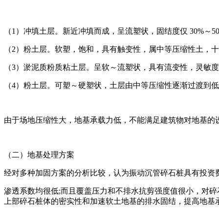
（1）冲填土层。新近冲填而成，呈流塑状，固结度仅 30%～50%
（2）粉土层。软塑，饱和，具有触变性，属中等压缩性土，十字板剪
（3）淤泥质粉质粘土层。呈软～流塑状，具有流变性，灵敏度较高
（4）粉土层。可塑～硬塑状，土层由中等压缩性逐渐过渡到低压
由于场地压缩性大，地基承载力低，不能满足建筑物对地基的
（二）地基处理方案
经对多种加固方案的分析比较，认为振动沉管碎石桩具有投资
渗透系数均很低;而且覆盖压力和不排水抗剪强度值很小，对碎
上部碎石桩体的密实性和加速软土地基的排水固结，提高地基