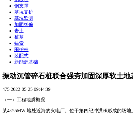
钢支撑
基坑支护
基坑监测
加固纠偏
岩土
桩基
锚索
围护桩
装配式
新能源基础
振动沉管碎石桩联合强夯加固深厚软土地
475
2022-05-25 09:44:39
（一）工程地质概况
某4×55MW 地处近海的火电厂。位于第四纪冲洪积形成的场