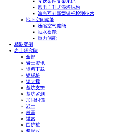
光伏柔性支架系统
风电自升式混塔结构
渔光互补新型锚杆检测技术
地下空间储能
压缩空气储能
抽水蓄能
重力储能
精彩案例
岩土研究院
全部
岩土资讯
资料下载
钢板桩
钢支撑
基坑支护
基坑监测
加固纠偏
岩土
桩基
锚索
围护桩
装配式