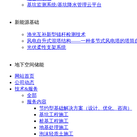
基坑监测系统/基坑降水管理云平台
新能源基础
渔光互补新型锚杆检测技术
风电自升式混塔结构——一种多节式风电塔的塔筒
光伏柔性支架系统
地下空间储能
网站首页
公司动态
技术&服务
全部
服务内容
节约型基础解决方案（设计、优化、咨询）
基坑工程施工
桩基工程施工
地基处理施工
泡沫轻质土施工