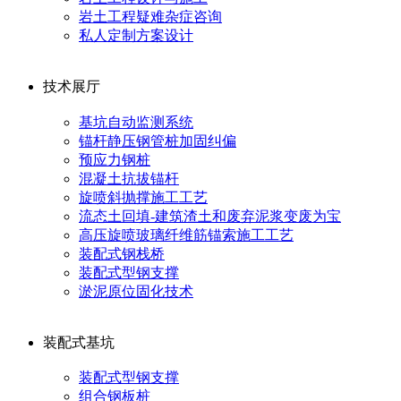
岩土工程疑难杂症咨询
私人定制方案设计
技术展厅
基坑自动监测系统
锚杆静压钢管桩加固纠偏
预应力钢桩
混凝土抗拔锚杆
旋喷斜抛撑施工工艺
流态土回填-建筑渣土和废弃泥浆变废为宝
高压旋喷玻璃纤维筋锚索施工工艺
装配式钢栈桥
装配式型钢支撑
淤泥原位固化技术
装配式基坑
装配式型钢支撑
组合钢板桩