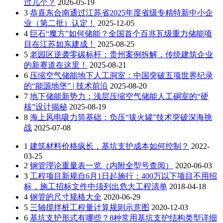
过几个？
2026-05-19
3
恭喜东合南通过江苏省2025年度省级专精特新中小企
业（第二批）认定！
2025-12-05
4
巨石“魔方”如何储能？全国首个百兆瓦级重力储能项
目在江苏如东建成！
2025-08-25
5
老园区逆袭零碳标杆：贵州案例拆解，传统建筑企业
的新赛道在这里！
2025-08-21
6
压缩空气储能地下人工洞室：中国突破五项世界纪录
的“能源地堡” | 技术前沿
2025-08-20
7
地下储能新势力：浅层压缩空气储能人工硐室的“硬
核”设计揭秘
2025-08-19
8
海上风电吸力筒基础：负压“拔火罐”技术突破深海挑
战
2025-07-08
1
建筑材料价格疯长，基坑支护成本如何控制？
2022-
03-25
2
钢管理论重量表一览（内附全型号查阅）
2020-06-03
3
工程项目新规自6月1日起施行：400万以下项目不用招
标，施工招标文件中须列出危大工程清单
2018-04-18
4
钢管的尺寸规格大全
2020-06-29
5
三轴搅拌桩工程量计算规则示意图
2020-12-03
6
基坑支护形式有哪些？8种常用基坑支护结构类型详细