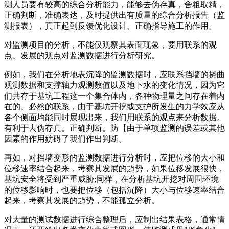
测人员要有较高的综合分析能力，能够去伪存真，舍粗取精，
正确判断，准确表达，及时提供出有质量的综合分析报告（监
测报表），真正起到反馈优化设计、正确指导施工的作用。
对监测项目的分析，不能仅观察其表面现象，要用联系的观
点、发展的观点对监测数据进行分析研究。
例如，我们在分析地表沉降的监测数据时，应联系挡墙的挠曲
观测数据和支撑轴力观测数值以及地下水的变化情况，因为它
们共存于基坑工程这一个集合体内，各种物理量之间存在着内
在的、必然的联系，由于基坑开挖或支护所发生的力学效应从
各个侧面均能同时展现出来，我们用联系的观点来分析数据。
有利于去伪存真。正确判断。防【由于单项监测的误差或其他
因素的作用妨碍了我们作出判断。
再如，对挡墙变形的监测数据进行分析时，应把位移的大小和
位移速率结合起来，考察其发展的趋势，如果位移发展很快，
基坑安全将受到严重威胁;同样，在分析基坑开挖对周围环境
的位移影响时，也要把位移（包括沉降）大小与位移速率结合
起来，考察其发展的趋势，不能孤立分析。
对大量的测试数据进行综合整理后，应制出结果表格，通常情