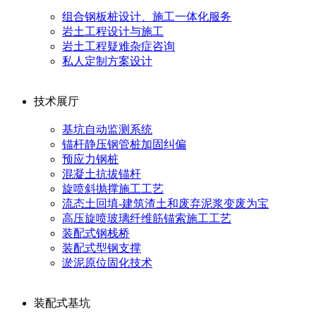
组合钢板桩设计、施工一体化服务
岩土工程设计与施工
岩土工程疑难杂症咨询
私人定制方案设计
技术展厅
基坑自动监测系统
锚杆静压钢管桩加固纠偏
预应力钢桩
混凝土抗拔锚杆
旋喷斜抛撑施工工艺
流态土回填-建筑渣土和废弃泥浆变废为宝
高压旋喷玻璃纤维筋锚索施工工艺
装配式钢栈桥
装配式型钢支撑
淤泥原位固化技术
装配式基坑