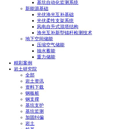
基坑自动化监测系统
新能源基础
光伏渔光互补基础
光伏柔性支架系统
风电自升式混塔结构
渔光互补新型锚杆检测技术
地下空间储能
压缩空气储能
抽水蓄能
重力储能
精彩案例
岩土研究院
全部
岩土资讯
资料下载
钢板桩
钢支撑
基坑支护
基坑监测
加固纠偏
岩土