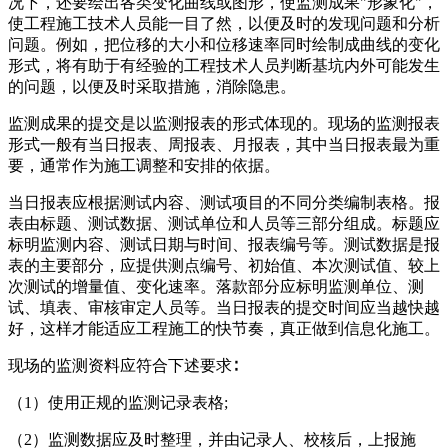
况下，还要绘出各类变化曲线或图形，使监测成果"形象化"，
使工程施工技术人员能一目了然，以便及时的发现问题和分析
问题。例如，把位移的大小和位移速率同时绘制成曲线的变化
形式，将有助于有经验的工程技术人员判断基坑内外可能发生
的问题，以便及时采取措施，消除隐患。
监测成果的提交是以监测报表的形式体现的。现场的监测报表
形式一般有当日报表、周报表、月报表，其中当日报表最为重
要，通常作为施工调整和安排的依据。
当日报表应根据测试内容、测试项目的不同分类编制表格。报
表由标题、测试数据、测试单位和人员等三部分组成。标题应
标明监测内容、测试日期与时间、报表编号等。测试数据是报
表的主要部分，应提供测点编号、初始值、本次测试值、较上
次测试的增量值、变化速率。落款部分应标明监测单位、测
试、填表、审核审定人员等。当日报表的提交时间应当越快越
好，这样才能适应工程施工的快节奏，真正做到信息化施工。
现场的监测资料应符合下述要求∶
（1）使用正规的监测记录表格;
（2）监测数据应及时整理，并由记录人、校核后，上报施