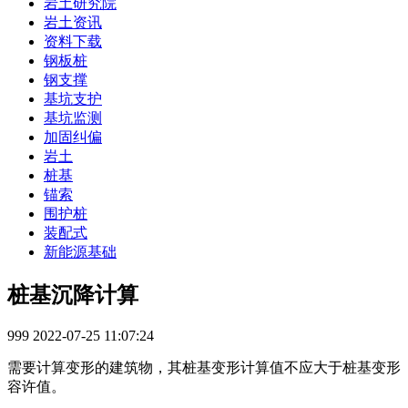
岩土研究院
岩土资讯
资料下载
钢板桩
钢支撑
基坑支护
基坑监测
加固纠偏
岩土
桩基
锚索
围护桩
装配式
新能源基础
桩基沉降计算
999
2022-07-25 11:07:24
需要计算变形的建筑物，其桩基变形计算值不应大于桩基变形
容许值。