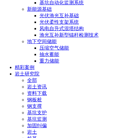
基坑自动化监测系统
新能源基础
光伏渔光互补基础
光伏柔性支架系统
风电自升式混塔结构
渔光互补新型锚杆检测技术
地下空间储能
压缩空气储能
抽水蓄能
重力储能
精彩案例
岩土研究院
全部
岩土资讯
资料下载
钢板桩
钢支撑
基坑支护
基坑监测
加固纠偏
岩土