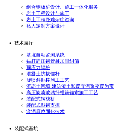
组合钢板桩设计、施工一体化服务
岩土工程设计与施工
岩土工程疑难杂症咨询
私人定制方案设计
技术展厅
基坑自动监测系统
锚杆静压钢管桩加固纠偏
预应力钢桩
混凝土抗拔锚杆
旋喷斜抛撑施工工艺
流态土回填-建筑渣土和废弃泥浆变废为宝
高压旋喷玻璃纤维筋锚索施工工艺
装配式钢栈桥
装配式型钢支撑
淤泥原位固化技术
装配式基坑