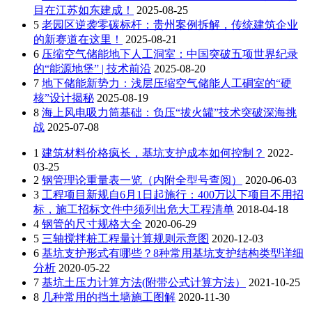
目在江苏如东建成！
2025-08-25
5
老园区逆袭零碳标杆：贵州案例拆解，传统建筑企业
的新赛道在这里！
2025-08-21
6
压缩空气储能地下人工洞室：中国突破五项世界纪录
的“能源地堡” | 技术前沿
2025-08-20
7
地下储能新势力：浅层压缩空气储能人工硐室的“硬
核”设计揭秘
2025-08-19
8
海上风电吸力筒基础：负压“拔火罐”技术突破深海挑
战
2025-07-08
1
建筑材料价格疯长，基坑支护成本如何控制？
2022-
03-25
2
钢管理论重量表一览（内附全型号查阅）
2020-06-03
3
工程项目新规自6月1日起施行：400万以下项目不用招
标，施工招标文件中须列出危大工程清单
2018-04-18
4
钢管的尺寸规格大全
2020-06-29
5
三轴搅拌桩工程量计算规则示意图
2020-12-03
6
基坑支护形式有哪些？8种常用基坑支护结构类型详细
分析
2020-05-22
7
基坑土压力计算方法(附带公式计算方法）
2021-10-25
8
几种常用的挡土墙施工图解
2020-11-30