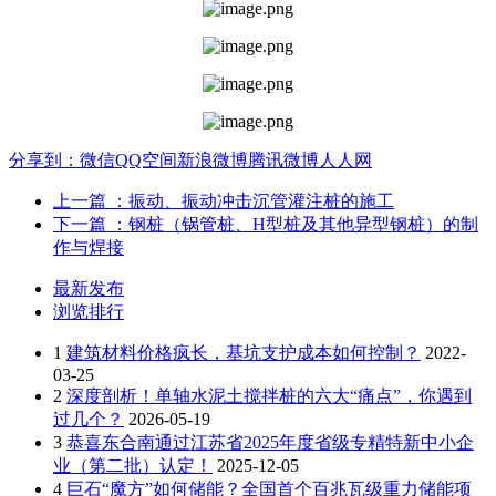
分享到：
微信
QQ空间
新浪微博
腾讯微博
人人网
上一篇
：振动、振动冲击沉管灌注桩的施工
下一篇
：钢桩（锅管桩、H型桩及其他异型钢桩）的制
作与焊接
最新发布
浏览排行
1
建筑材料价格疯长，基坑支护成本如何控制？
2022-
03-25
2
深度剖析！单轴水泥土搅拌桩的六大“痛点”，你遇到
过几个？
2026-05-19
3
恭喜东合南通过江苏省2025年度省级专精特新中小企
业（第二批）认定！
2025-12-05
4
巨石“魔方”如何储能？全国首个百兆瓦级重力储能项