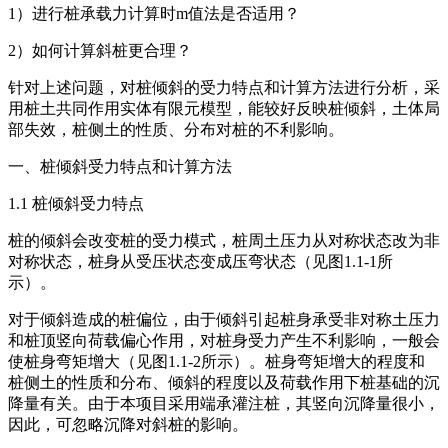
1）进行桩承载力计算时m值法是否适用？
2）如何计算斜桩更合理？
针对上述问题，对桩倾斜的受力特点和计算方法进行分析，采
用桩土共同作用实体有限元模型，能较好反映桩倾斜，土体局
部失效，桩侧土的性质、分布对桩的不利影响。
一、桩倾斜受力特点和计算方法
1.1 桩倾斜受力特点
桩的倾斜会改变桩的受力模式，桩周土压力从对称状态改为非
对称状态，桩身从受压状态变成压弯状态（见图1.1-1所
示）。
对于倾斜造成的桩偏位，由于倾斜引起桩身承受非对称土压力
和桩顶竖向荷载偏心作用，对桩身受力产生不利影响，一般会
使桩身弯矩增大（见图1.1-2所示）。桩身弯矩增大的程度和
桩侧土的性质和分布、倾斜的程度以及荷载作用下桩基础的沉
降量有关。由于本项目采用端承灌注桩，其竖向沉降量很小，
因此，可忽略沉降对斜桩的影响。