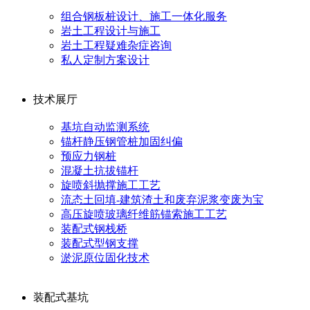
组合钢板桩设计、施工一体化服务
岩土工程设计与施工
岩土工程疑难杂症咨询
私人定制方案设计
技术展厅
基坑自动监测系统
锚杆静压钢管桩加固纠偏
预应力钢桩
混凝土抗拔锚杆
旋喷斜抛撑施工工艺
流态土回填-建筑渣土和废弃泥浆变废为宝
高压旋喷玻璃纤维筋锚索施工工艺
装配式钢栈桥
装配式型钢支撑
淤泥原位固化技术
装配式基坑