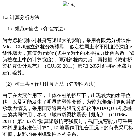
1.2 计算分析方法
（1）规范m值法（弹性方法）
为考虑桩倾斜对桩身弯矩增大的影响，采用有限元分析软件
Midas Civil建立斜桩分析模型，假定桩周土水平刚度沿深度 z
线性增大，其值为 mb0z (式中m为土的水平抗力比例系数，b0
为桩在土中的计算宽度)，得到斜桩内力后，再根据《城市桥
梁抗震设计规范》（CJJ166-2011）第7.3.2条对斜桩的承载力
进行验算。
（2）桩土共同作用计算方法（弹塑性方法）
由于在大震作用下，土体在桩的挤压下，出现较大的水平位
移，以及可能发生了明显的塑性变形，为较为准确计算倾斜的
承载力情况，采用国际通用有限元分析软件ABAQUS考虑桩
土的共同作用，参考《城市桥梁抗震设计规范》（CJJ166-
2011）第7.3.2条“验算矮墩抗弯强度时，截面抗弯能力可采用
材料强度标准值计算”，E2地震作用组合工况下的荷载采用标
准值，材料均采用弹塑性本构关系。