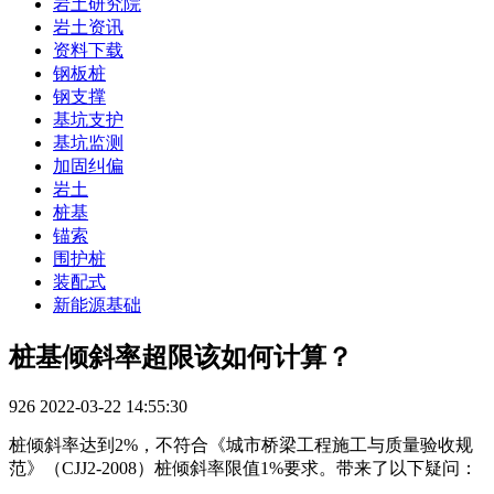
岩土研究院
岩土资讯
资料下载
钢板桩
钢支撑
基坑支护
基坑监测
加固纠偏
岩土
桩基
锚索
围护桩
装配式
新能源基础
桩基倾斜率超限该如何计算？
926
2022-03-22 14:55:30
桩倾斜率达到2%，不符合《城市桥梁工程施工与质量验收规
范》（CJJ2-2008）桩倾斜率限值1%要求。带来了以下疑问：