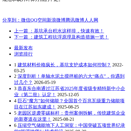
分享到：
微信
QQ空间
新浪微博
腾讯微博
人人网
上一篇
：基坑承台积水这样排，快速有效！
下一篇
：建筑工程抗浮原理及构造措施一览！
最新发布
浏览排行
1
建筑材料价格疯长，基坑支护成本如何控制？
2022-
03-25
2
深度剖析！单轴水泥土搅拌桩的六大“痛点”，你遇到
过几个？
2026-05-19
3
恭喜东合南通过江苏省2025年度省级专精特新中小企
业（第二批）认定！
2025-12-05
4
巨石“魔方”如何储能？全国首个百兆瓦级重力储能项
目在江苏如东建成！
2025-08-25
5
老园区逆袭零碳标杆：贵州案例拆解，传统建筑企业
的新赛道在这里！
2025-08-21
6
压缩空气储能地下人工洞室：中国突破五项世界纪录