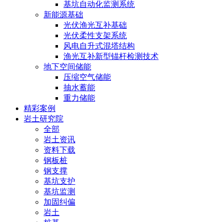
基坑自动化监测系统
新能源基础
光伏渔光互补基础
光伏柔性支架系统
风电自升式混塔结构
渔光互补新型锚杆检测技术
地下空间储能
压缩空气储能
抽水蓄能
重力储能
精彩案例
岩土研究院
全部
岩土资讯
资料下载
钢板桩
钢支撑
基坑支护
基坑监测
加固纠偏
岩土