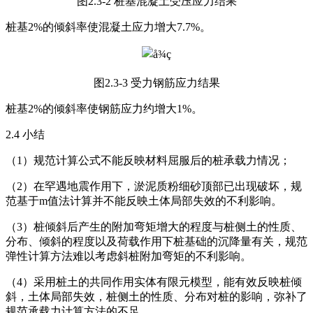
图2.3-2 桩基混凝土受压应力结果
桩基2%的倾斜率使混凝土应力增大7.7%。
图2.3-3 受力钢筋应力结果
桩基2%的倾斜率使钢筋应力约增大1%。
2.4 小结
（1）规范计算公式不能反映材料屈服后的桩承载力情况；
（2）在罕遇地震作用下，淤泥质粉细砂顶部已出现破坏，规
范基于m值法计算并不能反映土体局部失效的不利影响。
（3）桩倾斜后产生的附加弯矩增大的程度与桩侧土的性质、
分布、倾斜的程度以及荷载作用下桩基础的沉降量有关，规范
弹性计算方法难以考虑斜桩附加弯矩的不利影响。
（4）采用桩土的共同作用实体有限元模型，能有效反映桩倾
斜，土体局部失效，桩侧土的性质、分布对桩的影响，弥补了
规范承载力计算方法的不足。