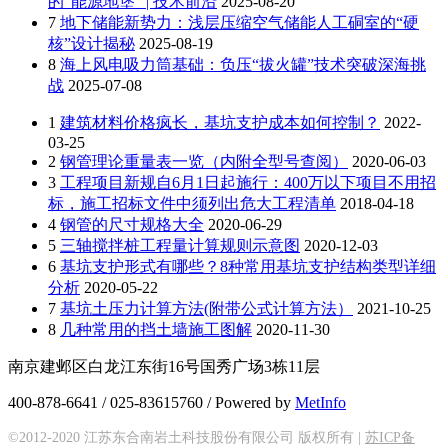
的“能源地堡” | 技术前沿
2025-08-20
7
地下储能新势力：浅层压缩空气储能人工硐室的“硬
核”设计揭秘
2025-08-19
8
海上风电吸力筒基础：负压“拔火罐”技术突破深海挑
战
2025-07-08
1
建筑材料价格疯长，基坑支护成本如何控制？
2022-
03-25
2
钢管理论重量表一览（内附全型号查阅）
2020-06-03
3
工程项目新规自6月1日起施行：400万以下项目不用招
标，施工招标文件中须列出危大工程清单
2018-04-18
4
钢管的尺寸规格大全
2020-06-29
5
三轴搅拌桩工程量计算规则示意图
2020-12-03
6
基坑支护形式有哪些？8种常用基坑支护结构类型详细
分析
2020-05-22
7
基坑土压力计算方法(附带公式计算方法）
2021-10-25
8
几种常用的挡土墙施工图解
2020-11-30
南京建邺区白龙江东街16号国秀广场3栋11层
400-878-6641 / 025-83615760 / Powered by
MetInfo
©2012-2020 江苏东合南岩土科技股份有限公司 版权所有 |
苏ICP备