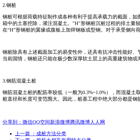
2.钢桩
钢桩可根据荷载特征制作成各种有利于提高承载力的截面，如图
箱中的土塞挖除，灌注混凝土。"H"形钢桩沉桩过程的排土量
在“H”形钢桩的翼缘或腹板上加焊钢板或型钢。对于承受侧向
钢桩除具有上述截面加工的易变性外，还具有抗冲击性能好、
当前国情，钢桩还只能在极少数深厚软土层上的高重建筑物或
3.钢筋混凝土桩
钢筋混凝土桩的配筋率较低（一般为0.3%~1.0%），而
桩直径和长度可变范围大。因此，桩基工程中绝大部分都是钢
分享到：
微信
QQ空间
新浪微博
腾讯微博
人人网
上一篇
：成桩方法分类