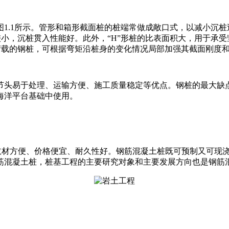
1.1所示。管形和箱形截面桩的桩端常做成敞口式，以减小沉
较小，沉桩贯入性能好。此外，“H”形桩的比表面积大，用于承
荷载的钢桩，可根据弯矩沿桩身的变化情况局部加强其截面刚度
节头易于处理、运输方便、施工质量稳定等优点。钢桩的最大缺点
海洋平台基础中使用。
混凝土取材方便、价格便宜、耐久性好。钢筋混凝土桩既可预制又可
筋混凝土桩，桩基工程的主要研究对象和主要发展方向也是钢筋