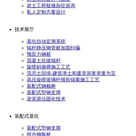
岩土工程疑难杂症咨询
私人定制方案设计
技术展厅
基坑自动监测系统
锚杆静压钢管桩加固纠偏
预应力钢桩
混凝土抗拔锚杆
旋喷斜抛撑施工工艺
流态土回填-建筑渣土和废弃泥浆变废为宝
高压旋喷玻璃纤维筋锚索施工工艺
装配式钢栈桥
装配式型钢支撑
淤泥原位固化技术
装配式基坑
装配式型钢支撑
组合钢板桩