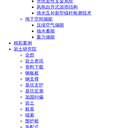
光伏柔性支架系统
风电自升式混塔结构
渔光互补新型锚杆检测技术
地下空间储能
压缩空气储能
抽水蓄能
重力储能
精彩案例
岩土研究院
全部
岩土资讯
资料下载
钢板桩
钢支撑
基坑支护
基坑监测
加固纠偏
岩土
桩基
锚索
围护桩
装配式