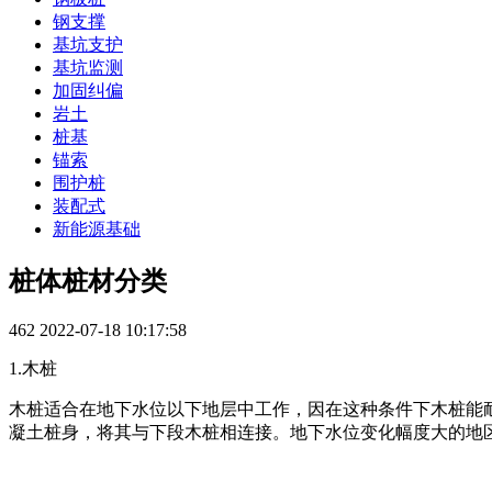
钢支撑
基坑支护
基坑监测
加固纠偏
岩土
桩基
锚索
围护桩
装配式
新能源基础
桩体桩材分类
462
2022-07-18 10:17:58
1.木桩
木桩适合在地下水位以下地层中工作，因在这种条件下木桩能
凝土桩身，将其与下段木桩相连接。地下水位变化幅度大的地