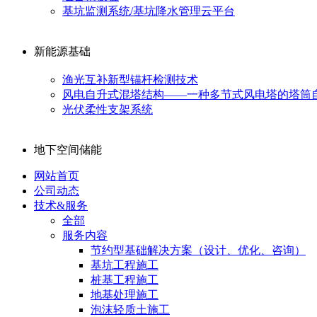
基坑监测系统/基坑降水管理云平台
新能源基础
渔光互补新型锚杆检测技术
风电自升式混塔结构——一种多节式风电塔的塔筒
光伏柔性支架系统
地下空间储能
网站首页
公司动态
技术&服务
全部
服务内容
节约型基础解决方案（设计、优化、咨询）
基坑工程施工
桩基工程施工
地基处理施工
泡沫轻质土施工