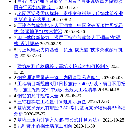
4
巨石“魔方”如何储能？全国首个百兆瓦级重力储能项
目在江苏如东建成！
2025-08-25
5
老园区逆袭零碳标杆：贵州案例拆解，传统建筑企业
的新赛道在这里！
2025-08-21
6
压缩空气储能地下人工洞室：中国突破五项世界纪录
的“能源地堡” | 技术前沿
2025-08-20
7
地下储能新势力：浅层压缩空气储能人工硐室的“硬
核”设计揭秘
2025-08-19
8
海上风电吸力筒基础：负压“拔火罐”技术突破深海挑
战
2025-07-08
1
建筑材料价格疯长，基坑支护成本如何控制？
2022-
03-25
2
钢管理论重量表一览（内附全型号查阅）
2020-06-03
3
工程项目新规自6月1日起施行：400万以下项目不用招
标，施工招标文件中须列出危大工程清单
2018-04-18
4
钢管的尺寸规格大全
2020-06-29
5
三轴搅拌桩工程量计算规则示意图
2020-12-03
6
基坑支护形式有哪些？8种常用基坑支护结构类型详细
分析
2020-05-22
7
基坑土压力计算方法(附带公式计算方法）
2021-10-25
8
几种常用的挡土墙施工图解
2020-11-30