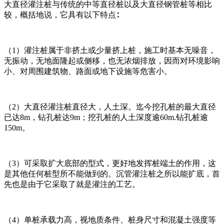
大直径灌注桩与传统的中等直径桩以及大直径钢管桩等相比
较，概括地说，它具有以下特点∶
（1）灌注桩属于非挤土或少量挤上桩，施工时基本无噪音，
无振动，无地面隆起或侧移，也无浓烟排放，因而对环境影响
小、对周围建筑物、路面或地下设施等危害小。
（2）大直径灌注桩直径大，人土深。迄今挖孔桩的最大直径
已达8m，钻孔桩达9m；挖孔桩的人土深度逾60m.钻孔桩逾
150m。
（3）可采取扩大底部的型式，更好地发挥桩端土的作用，这
是其他任何桩型所不能做到的。沉管灌注桩之所以能扩底，首
先也是由于它采取了就是灌注的工艺。
（4）单桩承载力高，视地质条件、桩身尺寸和混凝土强度等