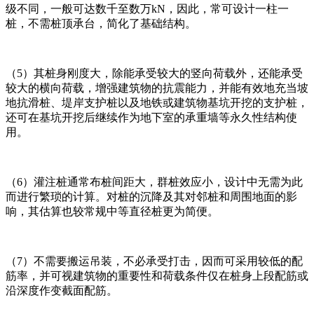
级不同，一般可达数千至数万kN，因此，常可设计一柱一
桩，不需桩顶承台，简化了基础结构。
（5）其桩身刚度大，除能承受较大的竖向荷载外，还能承受
较大的横向荷载，增强建筑物的抗震能力，并能有效地充当坡
地抗滑桩、堤岸支护桩以及地铁或建筑物基坑开挖的支护桩，
还可在基坑开挖后继续作为地下室的承重墙等永久性结构使
用。
（6）灌注桩通常布桩间距大，群桩效应小，设计中无需为此
而进行繁琐的计算。对桩的沉降及其对邻桩和周围地面的影
响，其估算也较常规中等直径桩更为简便。
（7）不需要搬运吊装，不必承受打击，因而可采用较低的配
筋率，并可视建筑物的重要性和荷载条件仅在桩身上段配筋或
沿深度作变截面配筋。