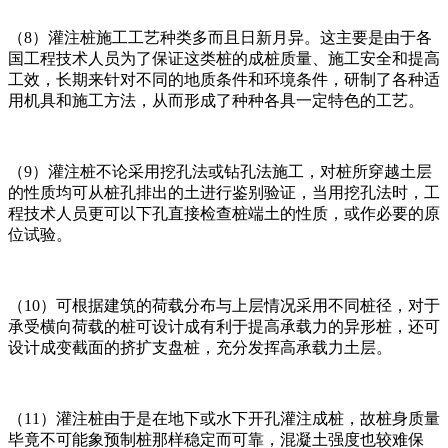
（8）灌注桩施工工艺种类多而且日新月异。这主要是由于各
国工程技术人员为了保证这类桩的成桩质量、施工安全和提高
工效，长期来针对不同的地质条件和环境条件，研制了各种适
用机具和施工方法，从而形成了种种各具一定特色的工艺。
（9）灌注桩不论采用挖孔法或钻孔法施工，对桩所穿越土层
的性质均可从桩孔排出的土进行鉴别验证，当用挖孔法时，工
程技术人员更可以下孔直接检查桩端土的性质，或作必要的原
位试验。
（10）可根据建筑的荷载分布与上层情况采用不同桩径，对于
承受横向荷载的桩可设计成有利于提高承载力的异形桩，还可
设计成变截面的挤扩支盘桩，充分发挥高承载力土层。
（11）灌注桩由于是在地下或水下开孔灌注成桩，故桩身质量
毕竟不可能象预制桩那样稳定而可靠，混凝土强度也较难保