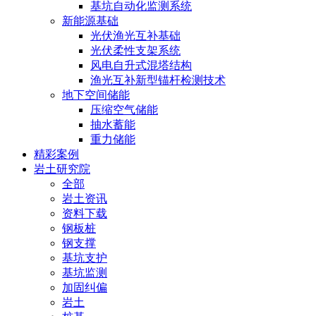
基坑自动化监测系统
新能源基础
光伏渔光互补基础
光伏柔性支架系统
风电自升式混塔结构
渔光互补新型锚杆检测技术
地下空间储能
压缩空气储能
抽水蓄能
重力储能
精彩案例
岩土研究院
全部
岩土资讯
资料下载
钢板桩
钢支撑
基坑支护
基坑监测
加固纠偏
岩土