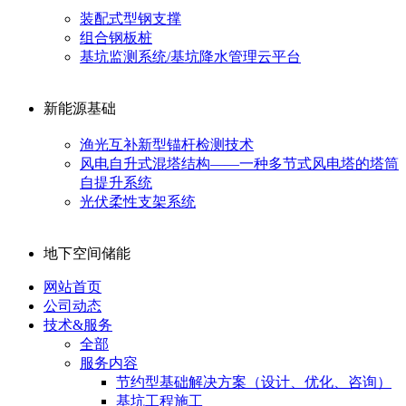
装配式型钢支撑
组合钢板桩
基坑监测系统/基坑降水管理云平台
新能源基础
渔光互补新型锚杆检测技术
风电自升式混塔结构——一种多节式风电塔的塔筒
自提升系统
光伏柔性支架系统
地下空间储能
网站首页
公司动态
技术&服务
全部
服务内容
节约型基础解决方案（设计、优化、咨询）
基坑工程施工