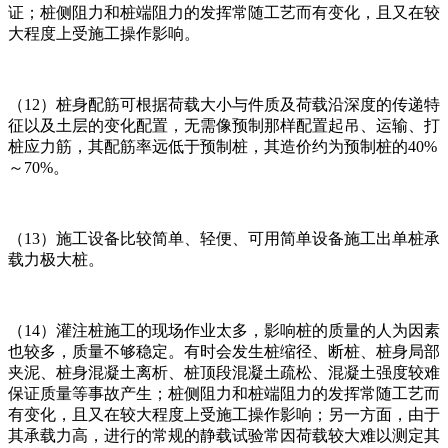
证；桩侧阻力和桩端阻力的发挥常随工艺而有变化，且又在较
大程度上受施工操作影响。
（12）桩身配筋可根据荷载大小与件质及荷载沿深度的传递特
征以及土层的变化配置，无需像预制那样配置起吊、运输、打
桩应力筋，其配筋率远低于预制桩，其造价约为预制桩的40%
～70%。
（13）施工设备比较简单、轻便、可用简单设备施工出单桩承
载力极大桩。
（14）灌注桩施工的现场作业太多，影响桩的质量的人为因素
也较多，质量不够稳定。有时会发生桩缩径、断桩、桩身局部
夹泥、桩身混凝土离析、桩顶段混凝土疏松、混凝土强度较难
保证质量等事故产生；桩侧阻力和桩端阻力的发挥常随工艺而
有变化，且又在较大程度上受施工操作影响；另一方面，由于
其承载力高，进行的常规的静载试验常因荷载较大难以测定其