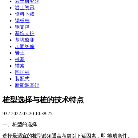
岩土研究院
岩土资讯
资料下载
钢板桩
钢支撑
基坑支护
基坑监测
加固纠偏
岩土
桩基
锚索
围护桩
装配式
新能源基础
桩型选择与桩的技术特点
932
2022-07-20 10:38:25
一、桩型的选择
选择最适宜的桩型必须通盘考虑以下诸因素，即∶地质条件、