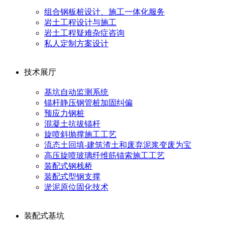
组合钢板桩设计、施工一体化服务
岩土工程设计与施工
岩土工程疑难杂症咨询
私人定制方案设计
技术展厅
基坑自动监测系统
锚杆静压钢管桩加固纠偏
预应力钢桩
混凝土抗拔锚杆
旋喷斜抛撑施工工艺
流态土回填-建筑渣土和废弃泥浆变废为宝
高压旋喷玻璃纤维筋锚索施工工艺
装配式钢栈桥
装配式型钢支撑
淤泥原位固化技术
装配式基坑