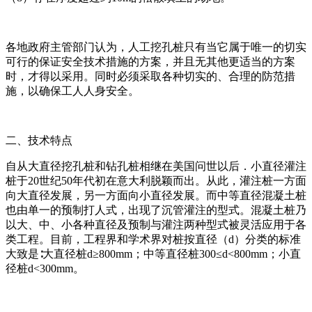
各地政府主管部门认为，人工挖孔桩只有当它属于唯一的切实
可行的保证安全技术措施的方案，并且无其他更适当的方案
时，才得以采用。同时必须采取各种切实的、合理的防范措
施，以确保工人人身安全。
二、技术特点
自从大直径挖孔桩和钻孔桩相继在美国问世以后．小直径灌注
桩于20世纪50年代初在意大利脱颖而出。从此，灌注桩一方面
向大直径发展，另一方面向小直径发展。而中等直径混凝土桩
也由单一的预制打人式，出现了沉管灌注的型式。混凝土桩乃
以大、中、小各种直径及预制与灌注两种型式被灵活应用于各
类工程。目前，工程界和学术界对桩按直径（d）分类的标准
大致是∶大直径桩d≥800mm；中等直径桩300≤d<800mm；小直
径桩d<300mm。