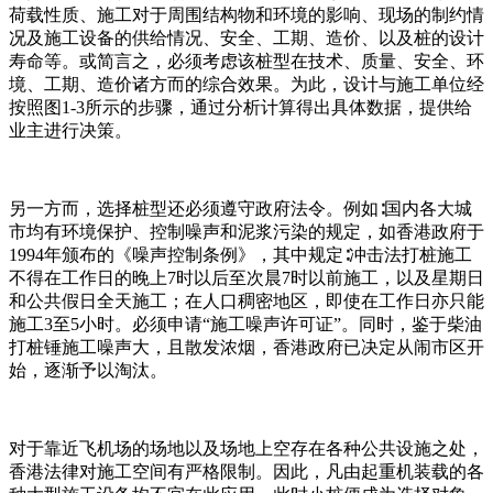
荷载性质、施工对于周围结构物和环境的影响、现场的制约情
况及施工设备的供给情况、安全、工期、造价、以及桩的设计
寿命等。或简言之，必须考虑该桩型在技术、质量、安全、环
境、工期、造价诸方而的综合效果。为此，设计与施工单位经
按照图1-3所示的步骤，通过分析计算得出具体数据，提供给
业主进行决策。
另一方而，选择桩型还必须遵守政府法令。例如∶国内各大城
市均有环境保护、控制噪声和泥浆污染的规定，如香港政府于
1994年颁布的《噪声控制条例》，其中规定∶冲击法打桩施工
不得在工作日的晚上7时以后至次晨7时以前施工，以及星期日
和公共假日全天施工；在人口稠密地区，即使在工作日亦只能
施工3至5小时。必须申请“施工噪声许可证”。同时，鉴于柴油
打桩锤施工噪声大，且散发浓烟，香港政府已决定从闹市区开
始，逐渐予以淘汰。
对于靠近飞机场的场地以及场地上空存在各种公共设施之处，
香港法律对施工空间有严格限制。因此，凡由起重机装载的各