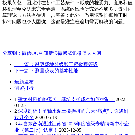
极限荷载，因此对在各种工艺条件下形成的桩受力、变形和破
坏机理至今犹未完全弄清，系统的试验研究还不够多，设计计
算理论与方法有待进一步完善；此外，当用泥浆护壁施工时，
排污问题也令人困扰、这都是灌注桩迫切需要解决的问题。
分享到：
微信
QQ空间
新浪微博
腾讯微博
人人网
上一篇
：勘察场地分级和工程勘察等级
下一篇
：测量仪表的基本性能
最新发布
浏览排行
1
建筑材料价格疯长，基坑支护成本如何控制？
2022-
03-25
2
深度剖析！单轴水泥土搅拌桩的六大“痛点”，你遇到
过几个？
2026-05-19
3
恭喜东合南通过江苏省2025年度省级专精特新中小企
业（第二批）认定！
2025-12-05